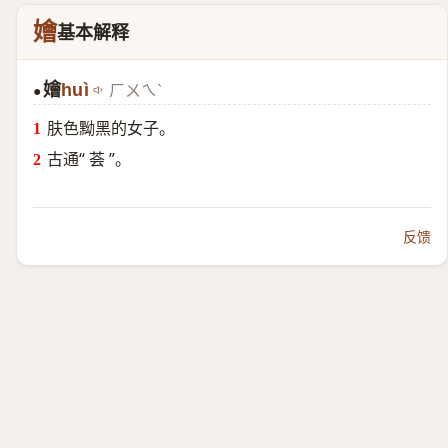
嬒
基本解释
嬒
huì
ㄏㄨㄟˋ
●
肤色黝黑的女子。
古通“ 荟 ”。
反馈