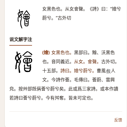
女黑色也。从女會聲。《詩》曰：“嬒兮
蔚兮。”古外切
说文解字注
(嬒)
女黑色也。
黑部曰。䵳、沃黑色
也。音同義近。
从女。會聲。
古外切。
十五部。
詩曰。嬒兮蔚兮。
曹風
人
𠋫
文。今詩作薈。毛傳曰。薈蔚、雲興
皃。按艸部旣偁薈兮蔚兮矣。此或爲三家詩。或本作讀
若詩曰薈兮蔚兮。今有舛奪。皆未可定也。
反馈