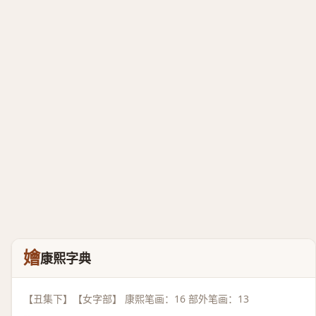
嬒
康熙字典
【丑集下】【女字部】 康熙笔画：16 部外笔画：13