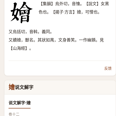
【集韻】烏外切，音懀。【說文】女黑
色也。【揚子·方言】嬒，可憎也。
又烏括切，音斡。義同。
又嬻嬒，獸名。其狀如禺，文身善笑。一作幽頞。見
【山海經】。
反馈
嬒
说文解字
说文解字·嬒
卷十二