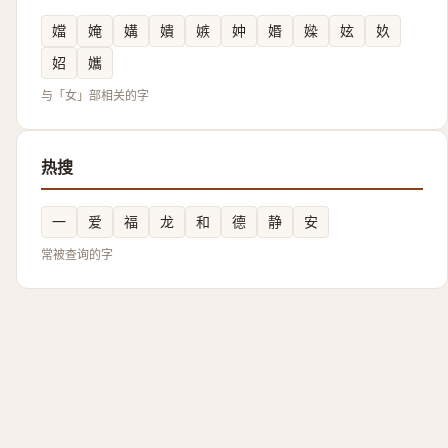
㜭
㛪
媾
嬇
嫉
妕
㛰
媣
妶
奺
妱
孈
与「女」部相关的字
热搜
一
爱
福
龙
和
德
静
安
常被查询的字