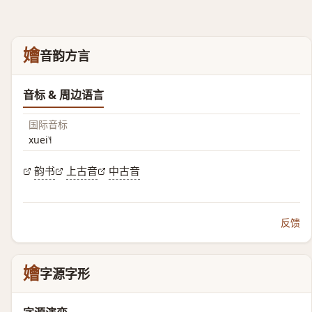
嬒
音韵方言
音标 & 周边语言
国际音标
xuei˥˧
韵书
上古音
中古音
反馈
嬒
字源字形