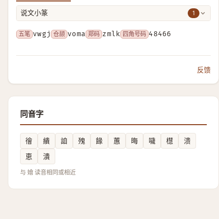
1
说文小篆
五笔
vwgj
仓颉
voma
郑码
zmlk
四角号码
48466
反馈
同音字
徻
繢
詯
㱱
餯
蕙
晦
噦
櫘
溃
恵
潰
与 嬒 读音相同或相近