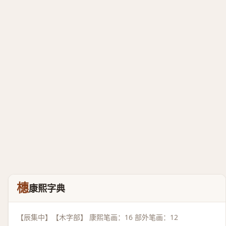
橞
康熙字典
【辰集中】【木字部】 康熙笔画：16 部外笔画：12