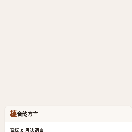
橞
音韵方言
音标 & 周边语言