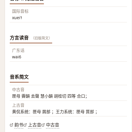
国际音标
xuei˥˧
方言读音
（旧版简文）
广东话
wai6
音系简文
中古音
匣母 霽韻 去聲 慧小韻 胡桂切 四等 合口；
上古音
黄侃系统：匣母 屑部 ；王力系统：匣母 質部 ；
韵书
上古音
中古音