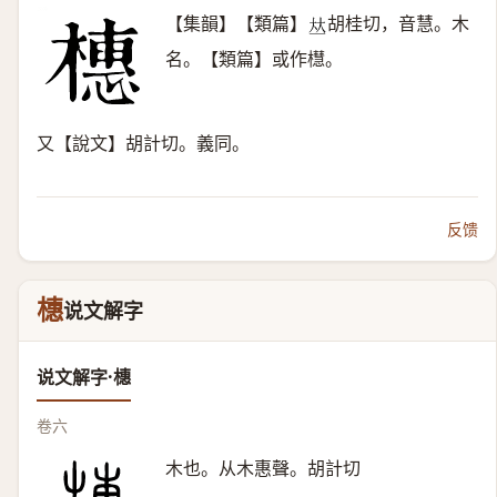
【集韻】【類篇】
胡桂切，音慧。木
𠀤
名。【類篇】或作櫘。
又【說文】胡計切。義同。
反馈
橞
说文解字
说文解字·橞
卷六
木也。从木惠聲。胡計切