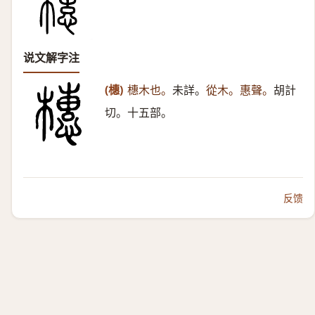
说文解字注
(橞)
橞木也。
未詳。
從木。惠聲。
胡計
切。十五部。
反馈