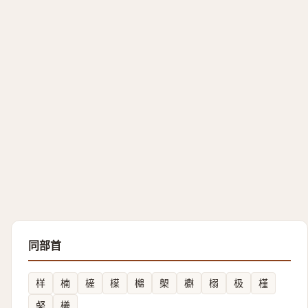
同部首
样
楠
㯆
㯣
檰
㮾
欁
榒
极
槿
梷
㰕