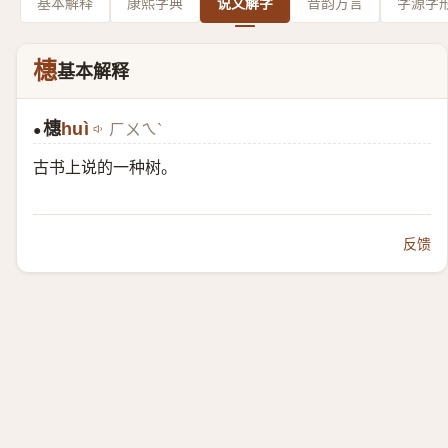
基本解释
康熙字典
说文解字
音韵方言
字源字
橞
基本解释
橞
huì
ㄏㄨㄟˋ
●
古书上说的一种树。
反馈