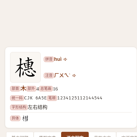
拼音
huì
注音
ㄏㄨㄟˋ
木
部首
部外
总笔画
4
16
统一码
CJK 6A5E
笔顺
1234125112144544
字形结构
左右结构
异体