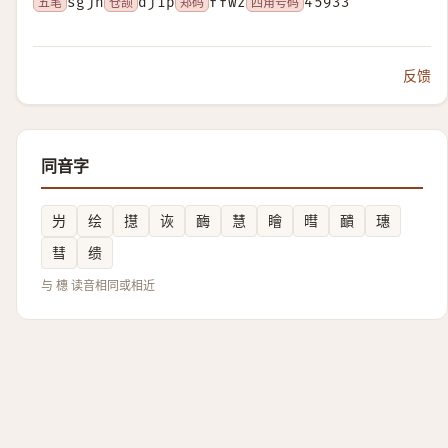
五笔
sgjn
仓颉
djip
郑码
ffwz
四角号码
45933
反馈
同音字
屶
绘
㩨
诙
䩈
慧
瞺
暳
靧
璤
彗
缋
与 橞 读音相同或相近