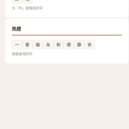
与「木」部相关的字
热搜
一
爱
福
龙
和
德
静
安
常被查询的字