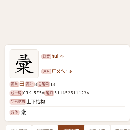
拼音
huì
注音
ㄏㄨㄟˋ
彐
部首
部外
总笔画
3
13
统一码
CJK 5F5A
笔顺
5114525111234
字形结构
上下结构
异体