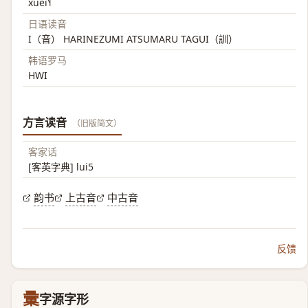
xuei˥˧
日语读音
I（音） HARINEZUMI ATSUMARU TAGUI（訓）
韩语罗马
HWI
方言读音
（旧版简文）
客家话
[客英字典] lui5
韵书
上古音
中古音
反馈
彚
字源字形