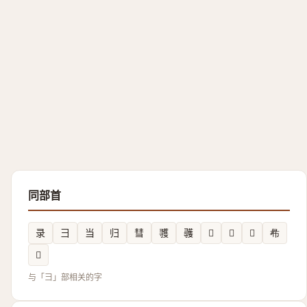
同部首
录
彐
当
归
彗
彟
彠
𢑡
𢑛
𢑹
㣇
𪫇
与「彐」部相关的字