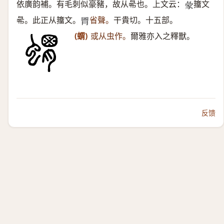
依廣韵補。有毛刺似豪豬，故从㣇也。上文云：
籒文
𧰺
㣇。此正从籒文。
省聲。
干貴切。十五部。
𦞅
(蝟)
或从虫作。
爾雅亦入之釋獸。
反馈