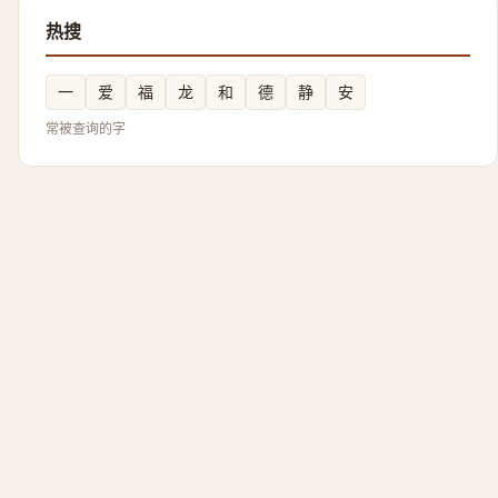
热搜
一
爱
福
龙
和
德
静
安
常被查询的字