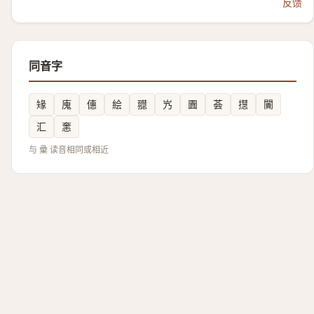
反馈
同音字
䂕
廆
僡
絵
䎚
㞧
圚
荟
㩨
闠
汇
㥣
与 彚 读音相同或相近