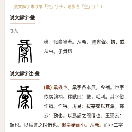
（说文解字未收录「彚」字头，请参考「
彙
」字：）
说文解字·彙
卷九
蟲，似豪豬者。从㣇，
省聲。蝟，或
𦞅
从虫。于貴切
说文解字注·彙
(彙)
彙蟲也。
彙字各本無，今補。也字
依廣韵補。釋獸曰：彙，毛刺。其字俗
作蝟。作猥。周易：拔茅茹以其彙。鄭
云：勤也。以爲謂之叚借也。王弼云：
類也。以爲會之叚借也。
似豪豬而小。从㣇。
而小二字