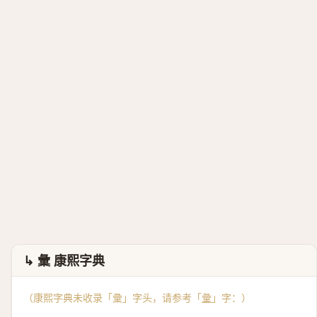
↳ 彙 康熙字典
（康熙字典未收录「彚」字头，请参考「
彙
」字：）