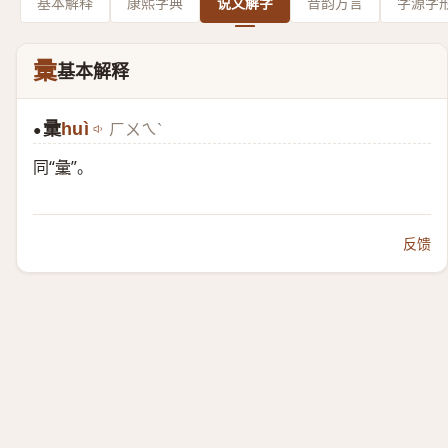
基本解释
康熙字典
说文解字
音韵方言
字源字
彚
基本解释
彚
huì
ㄏㄨㄟˋ
●
同“
彙
”。
反馈