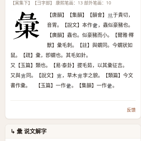
【寅集下】【彐字部】 康熙笔画：13 部外笔画：10
【唐韻】【集韻】【韻會】
于貴切，
𠀤
音胃。【說文】本作
，蟲似豪豬也。
𢑷
【廣韻】蟲也。似豪豬而小。【爾雅·釋
獸】彙毛刺。【註】與蝟同。今蝟狀如
鼠。【疏】彙，卽蝟也。其毛如針。
又【玉篇】類也。【易·泰卦】拔毛茹，以其彙征吉。
又與
同。【說文】
，草木
孛之貌。【類篇】今文
𢍚
𢍚
𢍚
書作彙。 【玉篇】一作
。【集韻】一作
。
𢑷
𢑷
反馈
↳ 彙 说文解字