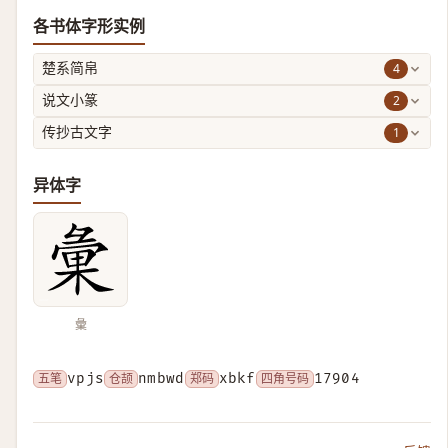
各书体字形实例
4
楚系简帛
2
说文小篆
1
传抄古文字
异体字
彙
五笔
vpjs
仓颉
nmbwd
郑码
xbkf
四角号码
17904