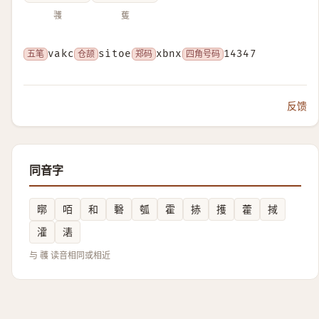
彟
蒦
五笔
vakc
仓颉
sitoe
郑码
xbnx
四角号码
14347
反馈
同音字
㬑
咟
和
礊
瓠
霍
捇
擭
藿
掝
瀖
湱
与 彠 读音相同或相近