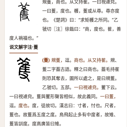
規蒦，商也。从又持萑。一曰視遽皃。
一曰蒦，度也。彠，蒦或从尋。尋亦度
也。《楚詞》曰：“求矩彠之所同。”乙
虢切〖注〗徐鍇曰：“商，度也。萑，善
度人禍福也。”
说文解字注·蒦
(蒦)
規蒦，
逗。
商也。从又持萑。
規、
蒦二字葢古語。釋之曰商也。葢毛持萑
則恐其奪去，圖所以處之，是曰規蒦。
乙虢切。五部。
一曰視遽皃。
矍下云。
一曰視遽皃。蒦與矍形聲皆相似，故此義同。
一曰蒦，
逗。
度也。
度，徒故切。漢志曰：寸者，忖也。尺者，
蒦也。故蒦爲五度之度。鳥飛起止多有中度者，故雉、
蒦皆訓度。度高廣皆曰雉。