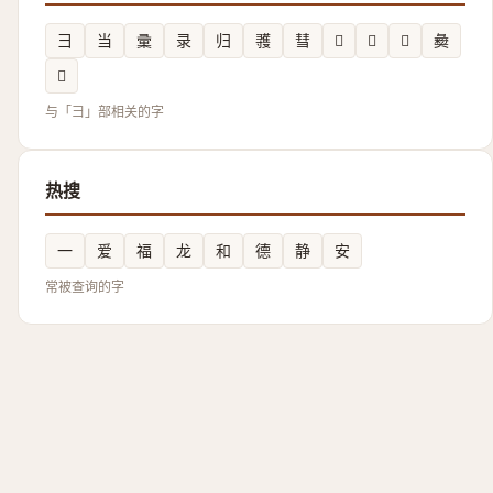
彐
当
彚
录
归
彟
彗
𢑡
𪫇
𢑴
𢑱
𭛐
与「彐」部相关的字
热搜
一
爱
福
龙
和
德
静
安
常被查询的字