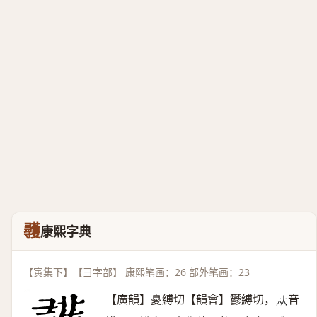
彠
康熙字典
【寅集下】【彐字部】 康熙笔画：26 部外笔画：23
【廣韻】憂縛切【韻會】鬱縛切，
音
𠀤