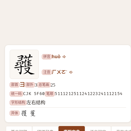
拼音
huò
注音
ㄏㄨㄛˋ
彐
部首
部外
总笔画
3
25
统一码
CJK 5F60
笔顺
5111212511241223241112154
字形结构
左右结构
异体