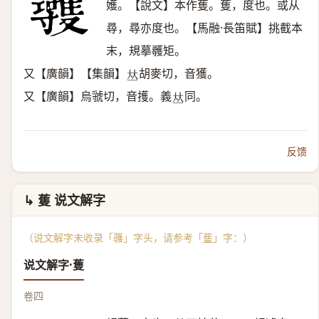
嬳。【說文】本作蒦。蒦，度也。或从
尋，尋亦度也。【馬融·長笛賦】挑截本
末，規摹彠矩。
又【廣韻】【集韻】
胡麥切，音獲。
𠀤
又【廣韻】烏虢切，音擭。義
同。
𠀤
反馈
↳ 蒦 说文解字
（说文解字未收录「彠」字头，请参考「
蒦
」字：）
说文解字·蒦
卷四