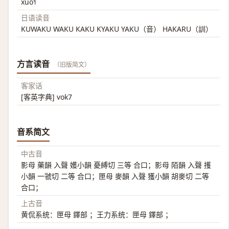
xuo˥˧
日语读音
KUWAKU WAKU KAKU KYAKU YAKU（音） HAKARU（訓）
方言读音
（旧版简文）
客家话
[客英字典] vok7
音系简文
中古音
影母 藥韻 入聲 嬳小韻 憂縛切 三等 合口；影母 陌韻 入聲 擭
小韻 一虢切 二等 合口；匣母 麥韻 入聲 獲小韻 胡麥切 二等
合口；
上古音
黄侃系统：匣母 鐸部 ；王力系统：匣母 鐸部 ；