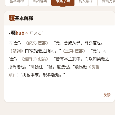
基本解释
國語辭典
康熙字典
说文解字
音韵方
彠
基本解释
彠
huò
ㄏㄨㄛˋ
●
同“
蒦
”。
：“彠，蒦或从尋，尋亦度也。
《説文•萑部》
曰‘求矩彠之所同。’”
：“彠”，同
《楚詞》
《玉篇•萑部》
“
蒦
”。
：“音有本主於中，而以知榘彠之
《淮南子•氾論》
所周者也。”高誘注：“彠，度法也。”漢馬融
《長笛
：“挑截本末，規摹彠矩。”
賦》
反馈