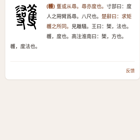
(彠)
蒦或从尋。尋亦度也。
寸部曰：度
人之㒳臂爲尋。八尺也。
楚辭曰：求矩
彠之所同。
見離騷。王曰：榘，法也。
彠，度也。高注淮南曰：榘，方也。
彠，度法也。
反馈