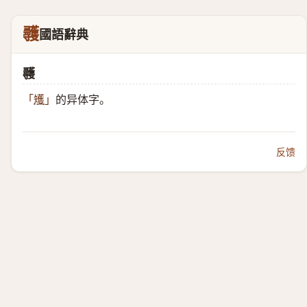
彠
國語辭典
彠
的异体字。
「
矱
」
反馈