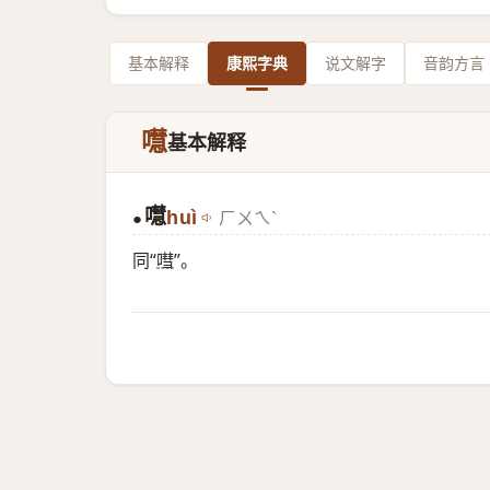
基本解释
康熙字典
说文解字
音韵方言
嚖
基本解释
嚖
huì
ㄏㄨㄟˋ
●
同“
嘒
”。