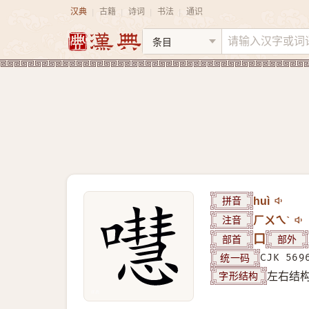
汉典
古籍
诗词
书法
通识
|
|
|
|
拼音
huì
注音
ㄏㄨㄟˋ
部首
口
部外
统一码
CJK 569
字形结构
左右结