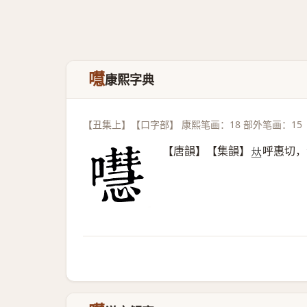
嚖
康熙字典
【丑集上】【口字部】 康熙笔画：18 部外笔画：15
【唐韻】【集韻】
呼惠切，
𠀤