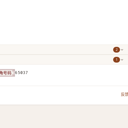
2
1
角号码
65037
反