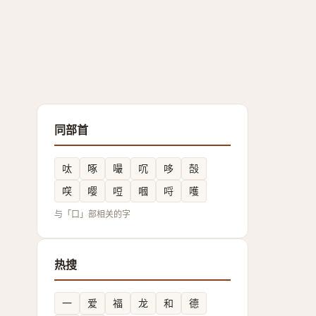
同部首
呔
啄
嘬
㕴
哆
嗀
㗛
嘤
哣
嘓
哷
嚄
与「口」部相关的字
热搜
一
爱
福
龙
和
德