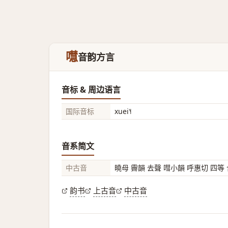
嚖
音韵方言
音标 & 周边语言
国际音标
xuei˥˧
音系简文
中古音
曉母 霽韻 去聲 嘒小韻 呼惠切 四等
韵书
上古音
中古音