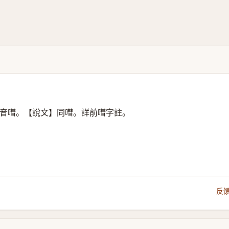
音嘒。【說文】同嘒。詳前嘒字註。
反