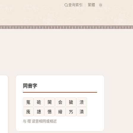
查询索引
繁體
|
同音字
蒐
硊
闠
会
獩
溃
廆
譓
憓
繪
㞧
潰
与 嚖 读音相同或相近