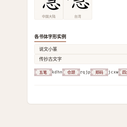
中国大陆
台湾
各书体字形实例
说文小篆
传抄古文字
五笔
仓颉
郑码
四
kdhn
rqjp
jcxw