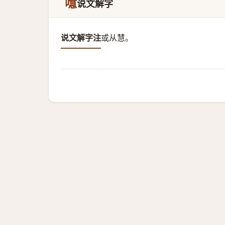
嚖
说文解字
说文解字注
或从慧。