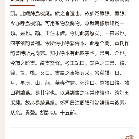
頭。此織餘爲機尾。繢之言遺也。故訓爲織餘。織餘、
今亦呼爲機頭。可用系物及飾物。急就篇絛繢總爲一
類。是也。顔、王注未諦。今則此義廢矣。
一曰畫也。
四字依韵會補。今所傳小徐繫傳本、此卷全闕。黃氏作
韵會時所見尙完。知小徐本有此四字也。畫者、介也。
今謂之畍畫。繢畫雙聲。考工記曰。設色之工畫、繢、
鐘、筐、㡃。又曰。畫繢之事襍五采。咎繇謨。日、
月、星辰、山、龍、華蟲作繪。鄭注曰。繪讀曰繢。讀
曰猶讀爲。易其字也。以爲訓畫之字當作繢也。繪訓五
采繡。故必易繪爲繢。鄭司農注周禮引論語繢事後素。
从糸。貴聲。
胡對切。十五部。
反馈