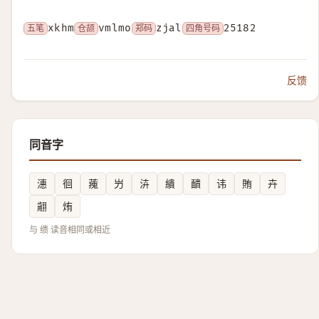
五笔
xkhm
仓颉
vmlmo
郑码
zjal
四角号码
25182
反馈
同音字
潓
徊
藱
屶
泋
繢
靧
讳
賄
卉
翽
烠
与 缋 读音相同或相近