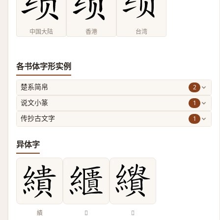
中国大陆
香港
台湾
各书体字形实例
2
楚系简帛
1
说文小篆
1
传抄古文字
异体字
繢
𦆠
𦇣