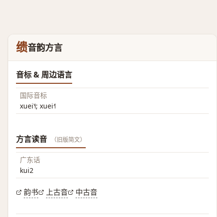
缋
音韵方言
音标 & 周边语言
国际音标
xuei˥˧; xuei˧˥
方言读音
（旧版简文）
广东话
kui2
韵书
上古音
中古音