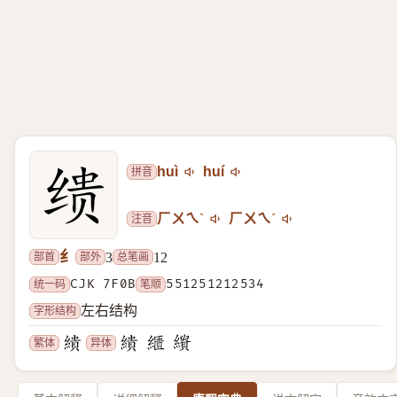
拼音
huì
huí
注音
ㄏㄨㄟˋ
ㄏㄨㄟˊ
纟
部首
部外
总笔画
3
12
统一码
CJK 7F0B
笔顺
551251212534
字形结构
左右结构
繁体
异体