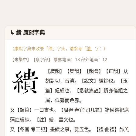
↳ 繢 康熙字典
（康熙字典未收录「缋」字头，请参考「
繢
」字：）
【未集中】【糸字部】 康熙笔画：18 部外笔画：12
【廣韻】【集韻】【韻會】【正韻】
𠀤
胡對切，音潰。【說文】織餘也。【玉
篇】紐繢也。【急就篇註】繢亦絛組之
屬，似纂而色赤。
又【類篇】一曰畫也。【周禮·春官·司几筵】諸侯祭祀席
蒲筵繢純。【註】繪，畫文也。
又【冬官·考工記】畫繢之事，雜五色。【禮·曲禮】飾羔