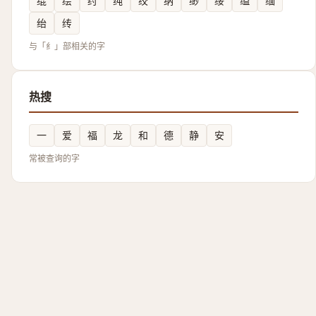
绲
绘
纣
纯
绞
纳
缈
绥
缢
缅
绐
䌸
与「纟」部相关的字
热搜
一
爱
福
龙
和
德
静
安
常被查询的字