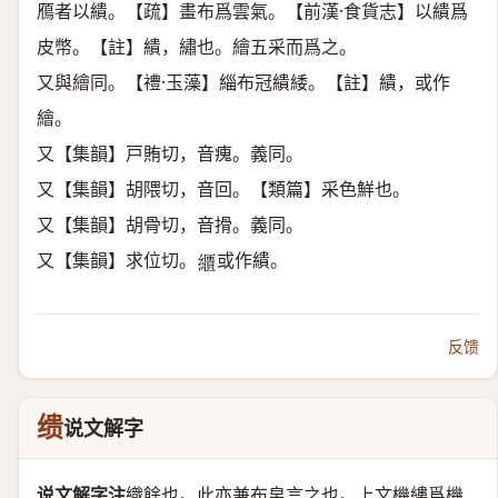
鴈者以繢。【疏】畫布爲雲氣。【前漢·食貨志】以繢爲
皮幣。【註】繢，繡也。繪五采而爲之。
又與繪同。【禮·玉藻】緇布冠繢緌。【註】繢，或作
繪。
又【集韻】戸賄切，音瘣。義同。
又【集韻】胡隈切，音回。【類篇】采色鮮也。
又【集韻】胡骨切，音搰。義同。
又【集韻】求位切。
或作繢。
𦆠
反馈
缋
说文解字
说文解字注
織餘也。
此亦兼布帛言之也。上文機縷爲機