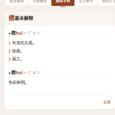
基本解释
详细解释
康熙字典
说文解字
音韵方
缋
基本解释
缋
huì
ㄏㄨㄟˋ
●
布帛的头尾。
绘画。
画工。
缋
huí
ㄏㄨㄟˊ
●
色彩鲜明。
反馈