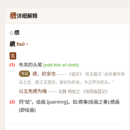
缋
详细解释
缋
◎
繢
huì
名
布帛的头尾
[odd bits of cloth]
书证
缋，织余也
——
《说文》
段玉裁注:“此亦兼布帛
言之也…缋之言遗也，故训为织余。今之呼为机头。”
以五色缋为绳
——
北魏·杨衒之 《洛阳伽蓝记》
同“绘”。绘画 [painting]。如:缋事(绘画之事);缋画
(即绘画)