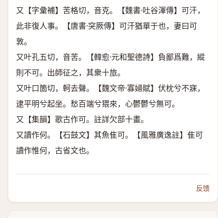
又【字彙補】苦格切，音克。【魏書·吐谷渾傳】可汗，
此非復人事。【唐書·突厥傳】可汗猶單于也，妻曰可
敦。
又叶孔五切，音苦。【韓愈·元和聖德詩】負鄙爲難，縱
則不可。出師征之，其衆十旅。
又叶口箇切，軻去聲。【魏文帝·寡婦賦】伏枕兮不寐，
逮平明兮起坐。愁百端兮猥來，心鬱鬱兮無可。
又【集韻】歌古作可。註詳欠部十畫。
又讀作何。【石鼓文】其魚隹可。【風雅廣逸註】隹可
讀作惟何，古省文也。
反馈