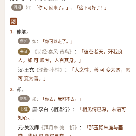
例如
如：
、
「你 可 回来了。」
「这下可好了！」
副
能够。
1.
例如
如：
「你可以走了。」
书证
《诗经·秦风·黄鸟》
：
「彼苍者天，歼我良
人。如 可 赎兮，人百其身。」
汉·王充
《论衡·率性》
：
「人之性，善 可 变为恶，恶
可 变为善。」
却。
2.
例如
如：
「你去，我可不去。」
书证
唐·李白〈相逢行〉：
「相见情已深，未语可
知心。」
元·关汉卿
《拜月亭·第二折》
：
「那玉砌朱廉与画