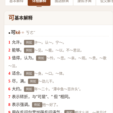
基本解释
详细解释
國語辭典
康熙字典
说文解
可
基本解释
可
kě
ㄎㄜˇ
●
允许。
许～。认～。宁～。
例如
能够。
～见。～能。～以。不～思议。
例如
值得，认为。
～怜。～悲。～亲。～观。～贵。～歌
例如
～泣。
适合。
～身。～口。～体。
例如
尽，满。
～劲儿干。
例如
大约。
年～二十。“潭中鱼～百许头”。
例如
表示转折，与“可是”、“ 但 ”相同。
表示强调。
他～好了。
例如
用在反问句里加强反问语气。
都这么说，～谁见过
例如