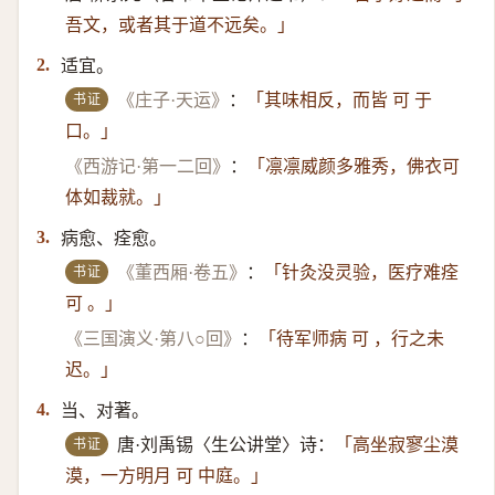
吾文，或者其于道不远矣。」
适宜。
2.
书证
《庄子·天运》
：
「其味相反，而皆 可 于
口。」
《西游记·第一二回》
：
「凛凛威颜多雅秀，佛衣可
体如裁就。」
病愈、痊愈。
3.
书证
《董西厢·卷五》
：
「针灸没灵验，医疗难痊
可 。」
《三国演义·第八○回》
：
「待军师病 可 ，行之未
迟。」
当、对著。
4.
书证
唐·刘禹锡〈生公讲堂〉诗：
「高坐寂寥尘漠
漠，一方明月 可 中庭。」