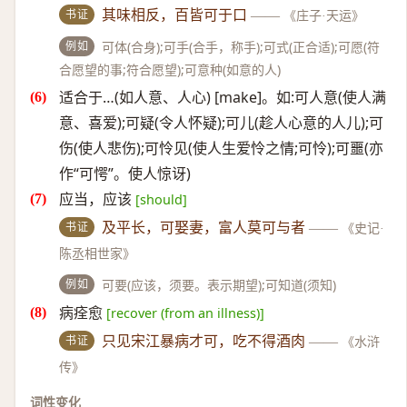
书证
其味相反，百皆可于口
——
《庄子·天运》
例如
可体(合身);可手(合手，称手);可式(正合适);可愿(符
合愿望的事;符合愿望);可意种(如意的人)
适合于…(如人意、人心) [make]。如:可人意(使人满
意、喜爱);可疑(令人怀疑);可儿(趁人心意的人儿);可
伤(使人悲伤);可怜见(使人生爱怜之情;可怜);可噩(亦
作“可愕”。使人惊讶)
应当，应该
[should]
书证
及平长，可娶妻，富人莫可与者
——
《史记·
陈丞相世家》
例如
可要(应该，须要。表示期望);可知道(须知)
病痊愈
[recover (from an illness)]
书证
只见宋江暴病才可，吃不得酒肉
——
《水浒
传》
词性变化