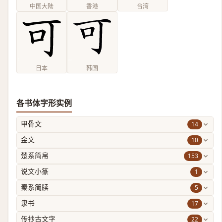
中国大陆
香港
台湾
日本
韩国
各书体字形实例
14
甲骨文
10
金文
153
楚系简帛
1
说文小篆
5
秦系简牍
17
隶书
22
传抄古文字