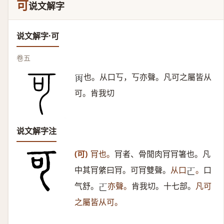
可
说文解字
说文解字·可
卷五
也。从口丂，丂亦聲。凡可之屬皆从
𦘫
可。肯我切
说文解字注
(可)
肎也。
肎者、骨閒肉肎肎箸也。凡
中其肎綮曰肎。可肎雙聲。
从口
。
口
𠀀
气舒。
亦聲。
肯我切。十七部。
凡可
𠀀
之屬皆从可。