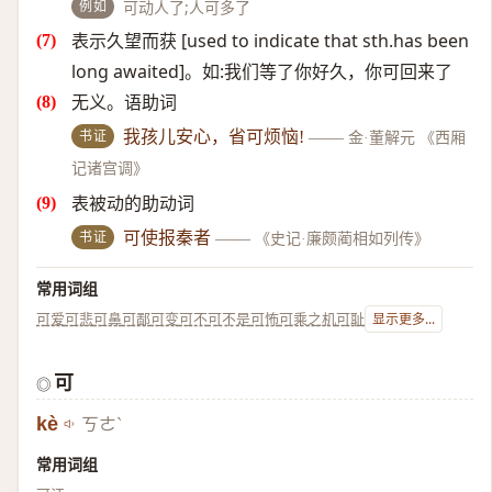
例如
可动人了;人可多了
表示久望而获 [used to indicate that sth.has been
long awaited]。如:我们等了你好久，你可回来了
无义。语助词
书证
我孩儿安心，省可烦恼!
——
金·董解元 《西厢
记诸宫调》
表被动的助动词
书证
可使报秦者
——
《史记·廉颇蔺相如列传》
常用词组
可爱
可悲
可鼻
可鄙
可变
可不
可不是
可怖
可乘之机
可耻
显示更多...
可
◎
kè
ㄎㄜˋ
常用词组