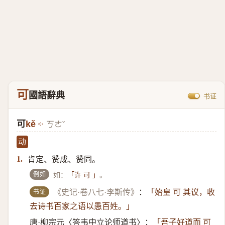
可
國語辭典
书证
可
kě
ㄎㄜˇ
动
肯定、赞成、赞同。
1.
例如
如：
。
「许 可 」
书证
《史记·卷八七·李斯传》
：
「始皇 可 其议，收
去诗书百家之语以愚百姓。」
唐·柳宗元〈答韦中立论师道书〉：
「吾子好道而 可