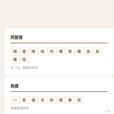
同部首
嗡
㗯
啉
啮
呤
嘍
㗺
嚈
吳
㖛
噮
唍
与「口」部相关的字
热搜
一
爱
福
龙
和
德
静
安
常被查询的字
×