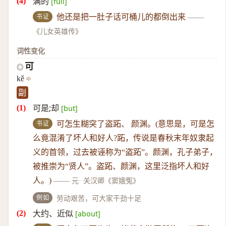
满的
[full]
书证
他还是把一肚子话可桶儿的都倒出来
——
《儿女英雄传》
词性变化
可
◎
kě
副
可是;却
[but]
书证
可怎生糊突了盗跖、 颜渊。(意思是，可是怎
么竟混淆了坏人和好人?跖，传说是春秋末年奴隶起
义的首领，过去被诬称为“盗跖”。颜渊，孔子弟子，
被推崇为“贤人”。盗跖、颜渊，这里泛指坏人和好
人。)
——
元· 关汉卿《窦娥冤》
例如
劳动艰苦，可大家干劲十足
大约、近似
[about]