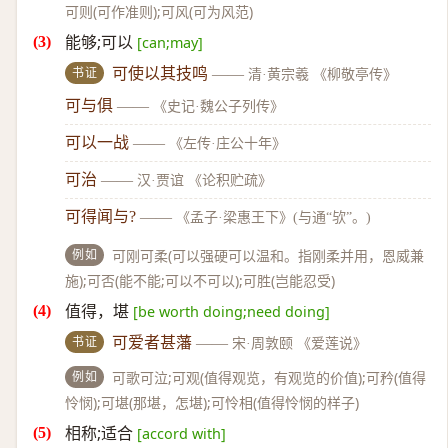
可则(可作准则);可风(可为风范)
能够;可以
[can;may]
书证
可使以其技鸣
——
清·黄宗羲 《柳敬亭传》
可与俱
——
《史记·魏公子列传》
可以一战
——
《左传·庄公十年》
可治
——
汉·贾谊 《论积贮疏》
可得闻与?
——
《孟子·梁惠王下》(与通“欤”。)
例如
可刚可柔(可以强硬可以温和。指刚柔并用，恩威兼
施);可否(能不能;可以不可以);可胜(岂能忍受)
值得，堪
[be worth doing;need doing]
书证
可爱者甚藩
——
宋·周敦颐 《爱莲说》
例如
可歌可泣;可观(值得观览，有观览的价值);可矜(值得
怜悯);可堪(那堪，怎堪);可怜相(值得怜悯的样子)
相称;适合
[accord with]