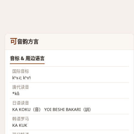
可
音韵方言
音标 & 周边语言
国际音标
kʰɤ˨˩˦; kʰɤ˥˧
唐代读音
*kɑ̌
日语读音
KA KOKU（音） YOI BESHI BAKARI（訓）
韩语罗马
KA KUK