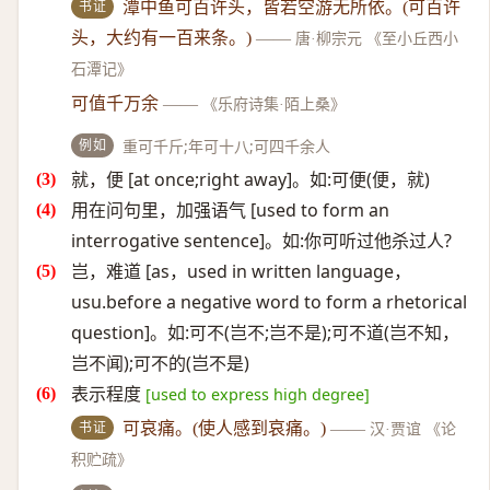
书证
潭中鱼可百许头，皆若空游无所依。(可百许
头，大约有一百来条。)
——
唐·柳宗元 《至小丘西小
石潭记》
可值千万余
——
《乐府诗集·陌上桑》
例如
重可千斤;年可十八;可四千余人
就，便 [at once;right away]。如:可便(便，就)
用在问句里，加强语气 [used to form an
interrogative sentence]。如:你可听过他杀过人?
岂，难道 [as，used in written language，
usu.before a negative word to form a rhetorical
question]。如:可不(岂不;岂不是);可不道(岂不知，
岂不闻);可不的(岂不是)
表示程度
[used to express high degree]
书证
可哀痛。(使人感到哀痛。)
——
汉·贾谊 《论
积贮疏》