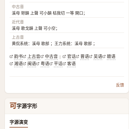
中古音
溪母 哿韻 上聲 可小韻 枯我切 一等 開口；
近代音
溪母 歌戈韻 上聲 可小空；
上古音
黄侃系统：溪母 歌部 ；王力系统：溪母 歌部 ；
韵书
上古音
中古音
官话
晋语
吴语
赣语
|
湘语
闽语
粤语
平话
客语
反馈
可
字源字形
字源演变