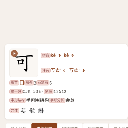
拼音
kě
kè
注音
ㄎㄜˇ
ㄎㄜˋ
口
部首
部外
总笔画
3
5
统一码
CJK 53EF
笔顺
12512
字形结构
字形分析
半包围结构
会意
异体