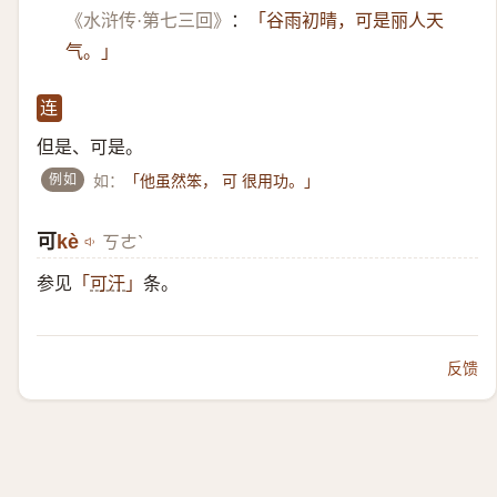
《水浒传·第七三回》
：
「谷雨初晴，可是丽人天
气。」
连
但是、可是。
例如
如：
「他虽然笨， 可 很用功。」
可
kè
ㄎㄜˋ
参见
条。
「
可汗
」
反馈