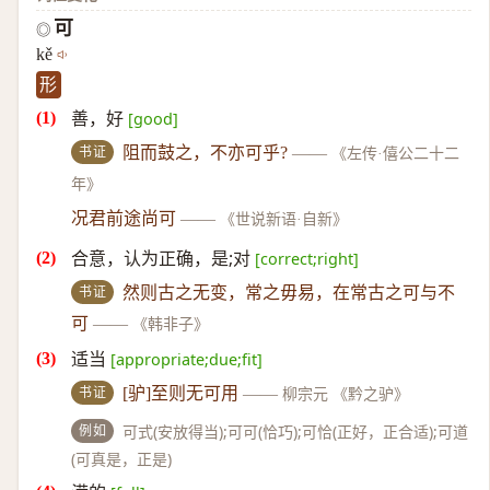
可
◎
kě
形
善，好
[good]
书证
阻而鼓之，不亦可乎?
——
《左传·僖公二十二
年》
况君前途尚可
——
《世说新语·自新》
合意，认为正确，是;对
[correct;right]
书证
然则古之无变，常之毋易，在常古之可与不
可
——
《韩非子》
适当
[appropriate;due;fit]
书证
[驴]至则无可用
——
柳宗元 《黔之驴》
例如
可式(安放得当);可可(恰巧);可恰(正好，正合适);可道
(可真是，正是)