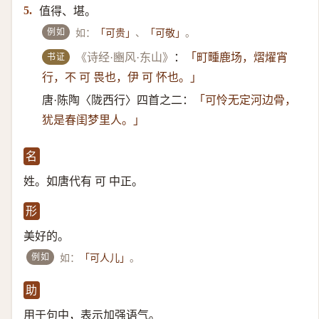
值得、堪。
5.
例如
如：
、
。
「可贵」
「可敬」
书证
《诗经·豳风·东山》
：
「町畽鹿场，熠燿宵
行，不 可 畏也，伊 可 怀也。」
唐·陈陶〈陇西行〉四首之二：
「可怜无定河边骨，
犹是春闺梦里人。」
名
姓。如唐代有 可 中正。
形
美好的。
例如
如：
。
「可人儿」
助
用于句中，表示加强语气。