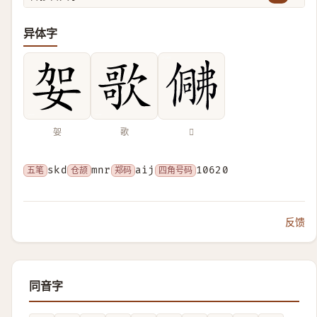
异体字
妿
歌
𠍟
五笔
skd
仓颉
mnr
郑码
aij
四角号码
10620
反馈
同音字