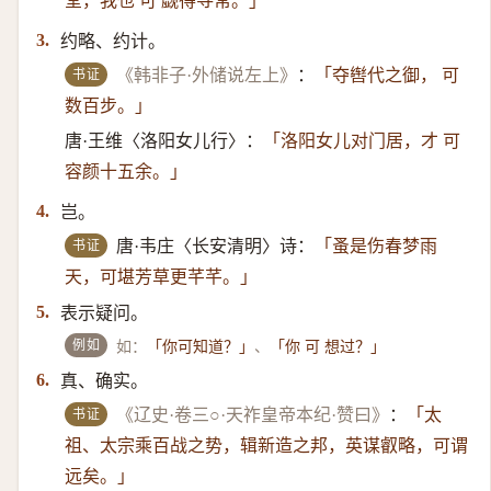
堂，我也 可 觑得寻常。」
约略、约计。
3.
书证
《韩非子·外储说左上》
：
「夺辔代之御， 可
数百步。」
唐·王维〈洛阳女儿行〉：
「洛阳女儿对门居，才 可
容颜十五余。」
岂。
4.
书证
唐·韦庄〈长安清明〉诗：
「蚤是伤春梦雨
天，可堪芳草更芊芊。」
表示疑问。
5.
例如
如：
、
「你可知道？」
「你 可 想过？」
真、确实。
6.
书证
《辽史·卷三○·天祚皇帝本纪·赞曰》
：
「太
祖、太宗乘百战之势，辑新造之邦，英谋叡略，可谓
远矣。」