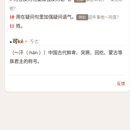
呢？
用在疑问句里加强疑问语气。
这件事他～同意？
例如
姓。
可
kè
ㄎㄜˋ
●
〔～汗（ hán ）〕中国古代鲜卑、突厥、回纥、蒙古等
族君主的称号。
反馈