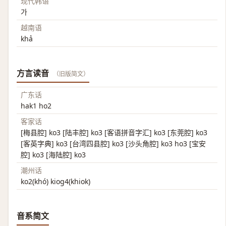
现代韩语
가
越南语
khả
方言读音
（旧版简文）
广东话
hak1 ho2
客家话
[梅县腔] ko3 [陆丰腔] ko3 [客语拼音字汇] ko3 [东莞腔] ko3
[客英字典] ko3 [台湾四县腔] ko3 [沙头角腔] ko3 ho3 [宝安
腔] ko3 [海陆腔] ko3
潮州话
ko2(khó) kiog4(khiok)
音系简文