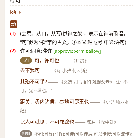
可
◎
kě
动
(会意。从口，从丂(供神之架)，表示在神前歌唱。
“可”似为“歌”字的古文。①本义:唱 ②引申义:许可)
许可;同意;准许
[approve;permit;allow]
书证
可，许可也
——
《广韵》
去不我可
——
《诗·小雅·何人斯》
其殆不可乎?
——
《文选·司马相如·难蜀父老》
注:“不
可，犹不堪也。”
距关，毋内诸侯，秦地可尽王也
——
《史记·项羽本
纪》
此人可就见，不可屈致也
——
陈寿 《隆中对》
例如
不可;可许(准许);可传(可以传后;可以传授;可以流传);