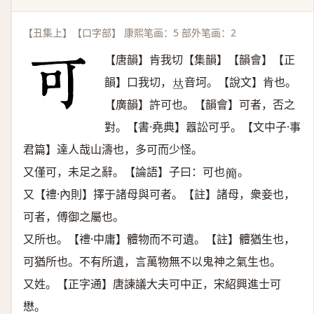
【丑集上】【口字部】 康熙笔画：5 部外笔画：2
【唐韻】肯我切【集韻】【韻會】【正
韻】口我切，
音坷。【說文】肯也。
𠀤
【廣韻】許可也。【韻會】可者，否之
對。【書·堯典】囂訟可乎。【文中子·事
君篇】達人哉山濤也，多可而少怪。
又僅可，未足之辭。【論語】子曰：可也
。
𥳑
又【禮·內則】擇于諸母與可者。【註】諸母，衆妾也，
可者，傅御之屬也。
又所也。【禮·中庸】體物而不可遺。【註】體猶生也，
可猶所也。不有所遺，言萬物無不以鬼神之氣生也。
又姓。【正字通】唐諫議大夫可中正，宋紹興進士可
懋。