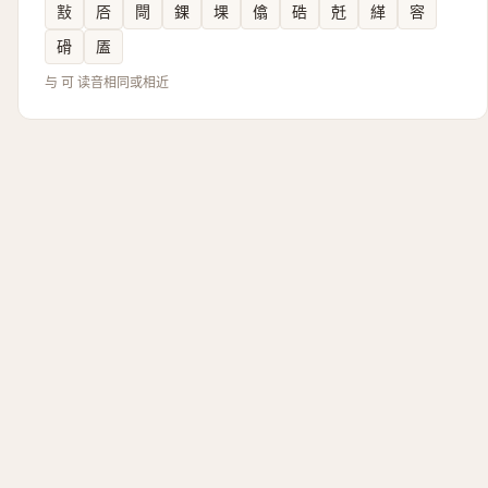
㪡
㕉
閜
錁
堁
㒆
硞
兛
緙
䆟
磆
㕎
与 可 读音相同或相近