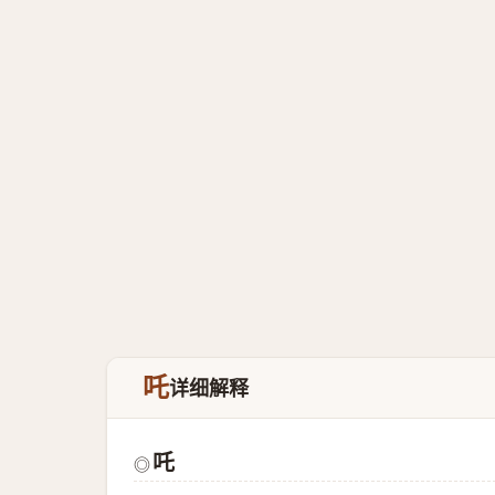
吒
详细解释
吒
◎