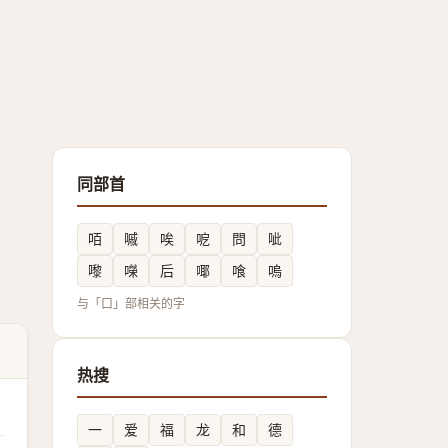
同部首
咟
嘁
唉
呝
問
呲
嚟
㘇
后
㖿
喰
嗚
与「口」部相关的字
热搜
一
爱
福
龙
和
德