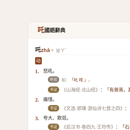
吒
國語辭典
吒
zhà
ㄓㄚˋ
动
怒吼。
1.
例如
如：
。
「叱 咤 」
书证
《山海经·北山经》
：
「有兽焉，
痛惜。
2.
书证
《文选·郭璞·游仙诗七首之四》
：
夸大、欺诳。
3.
书证
《后汉书·卷四九·王符传》
：
「石