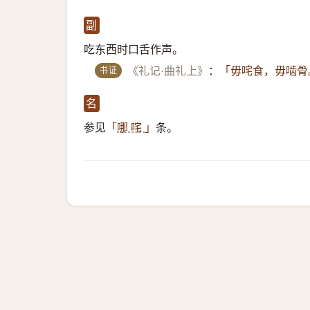
副
吃东西时口舌作声。
书证
《礼记·曲礼上》
：
「毋咤食，毋啮骨
名
参见
条。
「
哪 咤
」