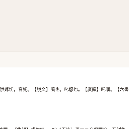
陟嫁切，音奼。【說文】噴也，叱怒也。【廣韻】吒嘆。【六書