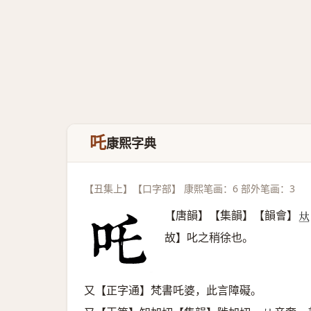
吒
康熙字典
【丑集上】【口字部】 康熙笔画：6 部外笔画：3
【唐韻】【集韻】【韻會】
𠀤
故】叱之稍徐也。
又【正字通】梵書吒婆，此言障礙。