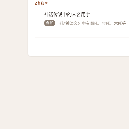
zhā
——神话传说中的人名用字
例如
《封神演义》中有哪吒、金吒、木吒等