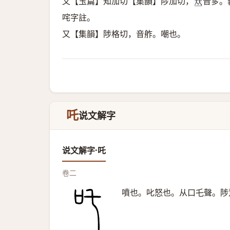
又【玉篇】知加切【集韻】陟加切，
音奓。
𠀤
咤字註。
又【集韻】陟格切，音舴。嘲也。
吒
说文解字
说文解字·吒
卷二
噴也。叱怒也。从口乇聲。陟