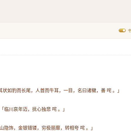
其状如豹而长尾，人首而牛耳，一目，名曰诸犍，善 咤 。」
「临川哀年迈，抚心独悲 咤 。」
山隐饰，金银错镂，穷极丽靡，转相夸 咤 。」