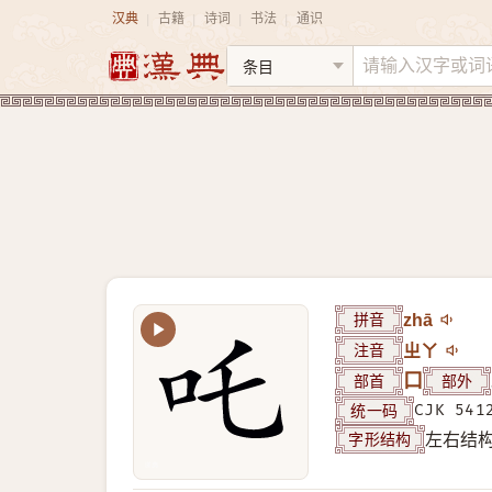
汉典
古籍
诗词
书法
通识
|
|
|
|
拼音
zhā
注音
ㄓㄚ
部首
口
部外
统一码
CJK 541
字形结构
左右结