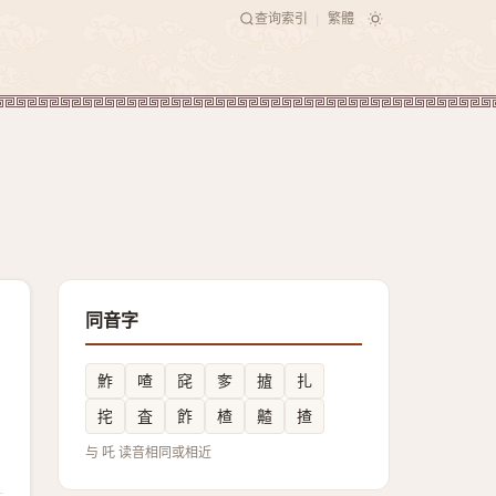
查询索引
繁體
|
同音字
鮓
喳
䆛
奓
摣
扎
挓
査
飵
楂
齄
揸
与 吒 读音相同或相近