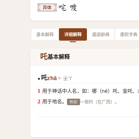
异体
基本解释
详细解释
國語辭典
康熙字典
吒
基本解释
吒
zhā
ㄓㄚ
●
用于神话中人名，如：哪（né）吒、金吒、
用于地名。
～祖村（在广西）。
例如