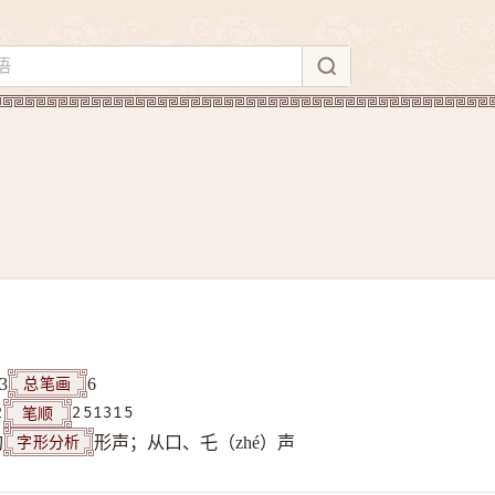
总笔画
3
6
笔顺
2
251315
字形分析
构
形声；从口、乇（zhé）声