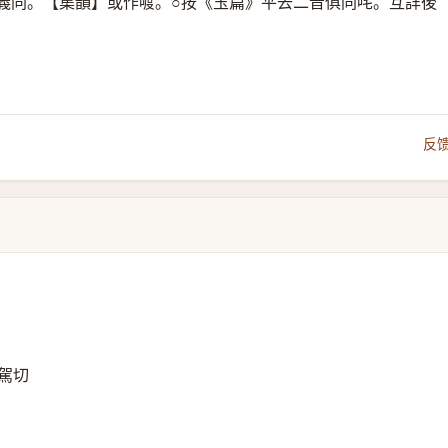
義同。【集韻】或作喥。○按《玉篇》平去二音俱同咤。互詳後
反
駕切