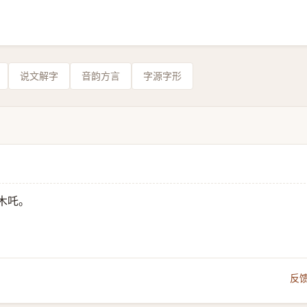
说文解字
音韵方言
字源字形
木吒。
反