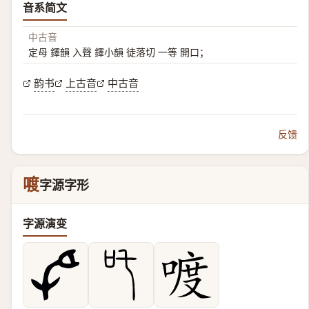
音系简文
中古音
定母 鐸韻 入聲 鐸小韻 徒落切 一等 開口；
韵书
上古音
中古音
反馈
喥
字源字形
字源演变