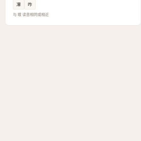
㓖
咋
与 喥 读音相同或相近