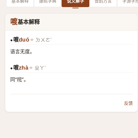
基本解释
康熙字典
说文解字
音韵方言
字源字
喥
基本解释
喥
duó
ㄉㄨㄛˊ
●
语言无度。
喥
zhà
ㄓㄚˋ
●
同“
咤
”。
反馈