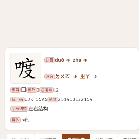
拼音
duó
zhà
注音
ㄉㄨㄛˊ
ㄓㄚˋ
口
部首
部外
总笔画
3
12
统一码
CJK 55A5
笔顺
251413122154
字形结构
左右结构
异体