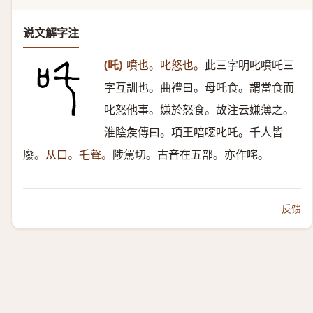
说文解字注
(吒)
噴也。叱怒也。
此三字明叱噴吒三
字互訓也。曲禮曰。母吒食。謂當食而
叱怒他事。嫌於怒食。故注云嫌薄之。
淮陰矦傳曰。項王喑噁叱吒。千人皆
廢。
从口。乇聲。
陟駕切。古音在五部。亦作咤。
反馈