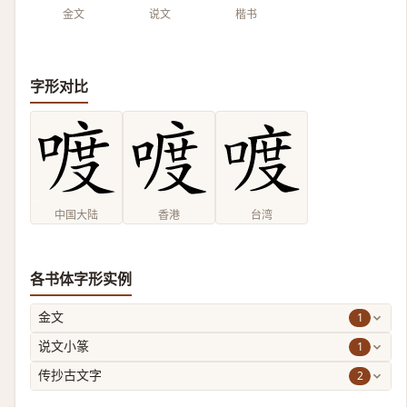
金文
说文
楷书
字形对比
中国大陆
香港
台湾
各书体字形实例
1
金文
1
说文小篆
2
传抄古文字