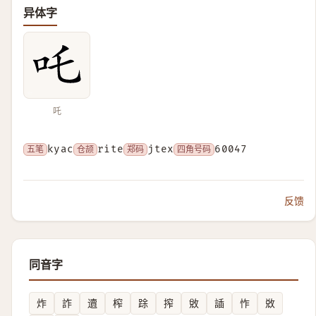
异体字
吒
五笔
kyac
仓颉
rite
郑码
jtex
四角号码
60047
反馈
同音字
炸
詐
䢱
榨
䟻
搾
敓
䛽
怍
敚