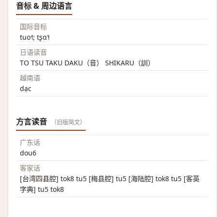
音标 & 周边语言
国际音标
tuo˧˥; tʂɑ˥˧
日语读音
TO TSU TAKU DAKU（音） SHIKARU（訓）
越南语
dạc
方言读音
（旧版简文）
广东话
dou6
客家话
[台湾四县腔] tok8 tu5 [梅县腔] tu5 [海陆腔] tok8 tu5 [客英
字典] tu5 tok8