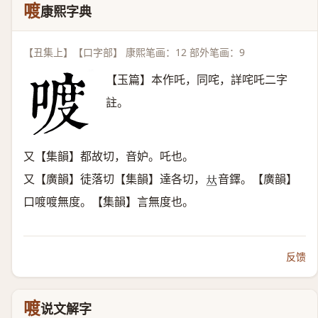
喥
康熙字典
【丑集上】【口字部】 康熙笔画：12 部外笔画：9
【玉篇】本作吒，同咤，詳咤吒二字
註。
又【集韻】都故切，音妒。吒也。
又【廣韻】徒落切【集韻】達各切，
音鐸。【廣韻】
𠀤
口喥喥無度。【集韻】言無度也。
反馈
喥
说文解字