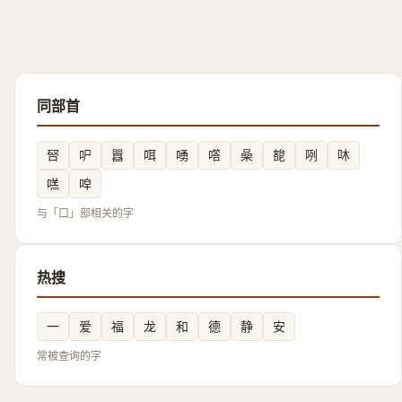
同部首
唘
㕧
囂
咡
㗈
㗳
喿
㗠
咧
㕲
㗝
唕
与「口」部相关的字
热搜
一
爱
福
龙
和
德
静
安
常被查询的字