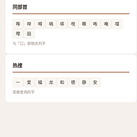
同部首
啄
唕
嘚
喎
哢
哯
嚤
哊
唵
噹
嚟
喆
与「口」部相关的字
热搜
一
爱
福
龙
和
德
静
安
常被查询的字