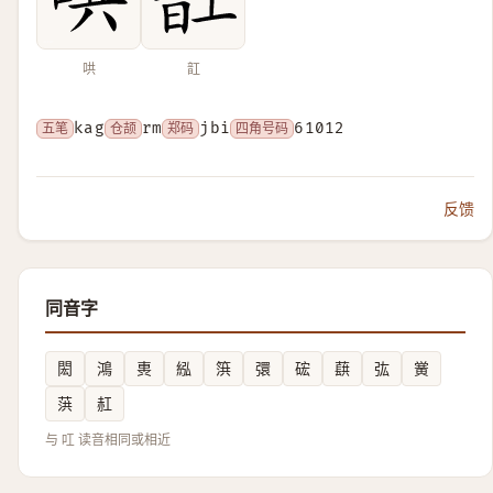
哄
䪦
五笔
kag
仓颉
rm
郑码
jbi
四角号码
61012
反馈
同音字
閎
鴻
軣
紭
篊
彋
硡
蕻
㢬
黉
葓
䞑
与 叿 读音相同或相近