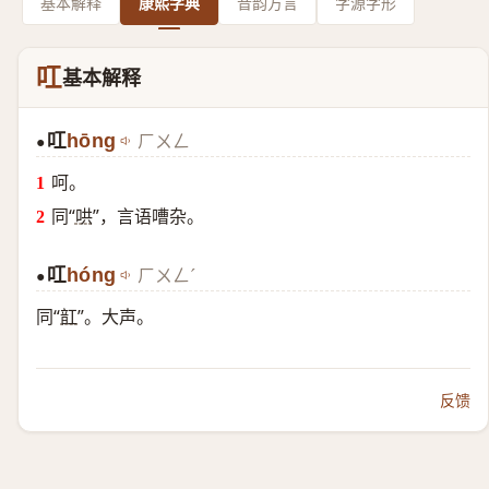
基本解释
康熙字典
音韵方言
字源字形
叿
基本解释
叿
hōng
ㄏㄨㄥ
●
呵。
同“
哄
”，言语嘈杂。
叿
hóng
ㄏㄨㄥˊ
●
同“
䪦
”。大声。
反馈