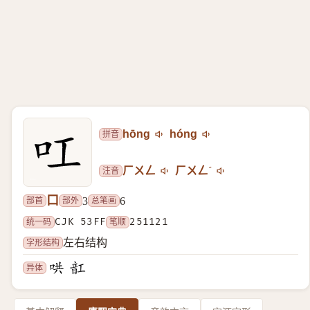
拼音
hōng
hóng
注音
ㄏㄨㄥ
ㄏㄨㄥˊ
口
部首
部外
总笔画
3
6
统一码
CJK 53FF
笔顺
251121
字形结构
左右结构
异体