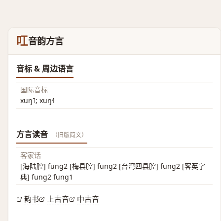
叿
音韵方言
音标 & 周边语言
国际音标
xuŋ˥; xuŋ˧˥
方言读音
（旧版简文）
客家话
[海陆腔] fung2 [梅县腔] fung2 [台湾四县腔] fung2 [客英字
典] fung2 fung1
韵书
上古音
中古音