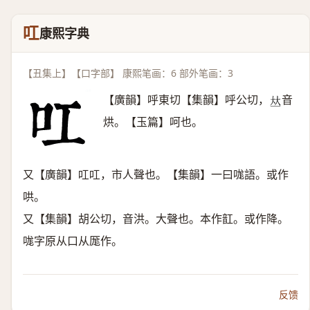
叿
康熙字典
【丑集上】【口字部】 康熙笔画：6 部外笔画：3
【廣韻】呼東切【集韻】呼公切，
音
𠀤
烘。【玉篇】呵也。
又【廣韻】叿叿，市人聲也。【集韻】一曰哤語。或作
哄。
又【集韻】胡公切，音洪。大聲也。本作䪦。或作降。
哤字原从口从厖作。
反馈