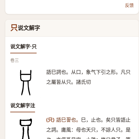
反馈
只
说文解字
说文解字·只
卷三
語巳詞也。从口，象气下引之形。凡只
之屬皆从只。諸氏切
说文解字注
(只)
語巳䛐也。
巳，止也。矣只皆語止
之詞。庸風：母也天只，不諒人只。是