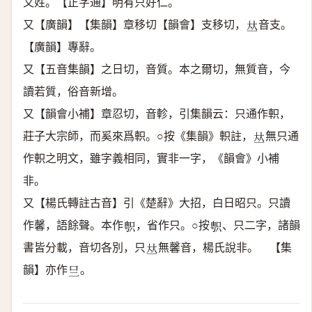
又姓。【正字通】明有只好仁。
又【廣韻】【集韻】章移切【韻會】支移切，
音支。
𠀤
【廣韻】專辭。
又【五音集韻】之日切，音質。本之爾切，無質音，今
讀若質，俗音新增。
又【韻會小補】章忍切，音軫，引集韻云：只通作軹，
莊子大宗師，而奚來爲軹。○按《集韻》軹註，
無只通
𠀤
作軹之明文，雖字義相同，實非一字，《韻會》小補
非。
又【楊氏轉註古音】引《楚辭》大招，白日昭只。只讀
作馨，語餘聲。本作
，省作只。○按
、只二字，諸韻
𠷓
𠷓
書皆分載，音切各別，只
無馨音，楊氏說非。 【集
𠀤
韻】亦作
。
𠮡