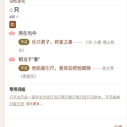
词性变化
只
◎
zhǐ
助
用在句中
书证
乐只君子，邦家之基
——
《诗·小雅·南山有
台》
相当于“着”
书证
他前面引尺，我背后把他跟随
——
高文秀
《黑旋风》
常用词组
只不过
只此一家别无分店
只当
只得
只顾
只管
只好
只见树木，不见森林
只能
只是
显示更多...