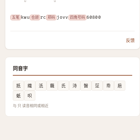
𠮡
𧙋
五笔
kwu
仓颉
rc
郑码
jovv
四角号码
60800
反馈
同音字
扺
織
汦
蘵
氏
洔
䣽
鿊
帋
巵
蚔
呮
与 只 读音相同或相近