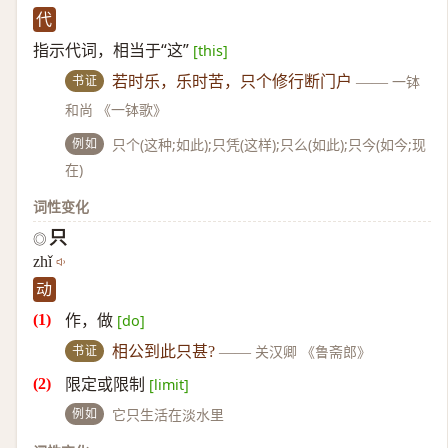
代
指示代词，相当于“这”
[this]
书证
若时乐，乐时苦，只个修行断门户
——
一钵
和尚 《一钵歌》
例如
只个(这种;如此);只凭(这样);只么(如此);只今(如今;现
在)
词性变化
只
◎
zhǐ
动
作，做
[do]
书证
相公到此只甚?
——
关汉卿 《鲁斋郎》
限定或限制
[limit]
例如
它只生活在淡水里