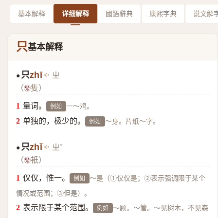
基本解释
详细解释
國語辭典
康熙字典
说文解
只
基本解释
只
zhī
ㄓ
●
（
隻）
量词。
一～鸡。
例如
单独的，极少的。
～身。片纸～字。
例如
只
zhǐ
ㄓˇ
●
（
衹）
仅仅，惟一。
～是（①仅仅是；②表示强调限于某个
例如
情况或范围；③但是）。
表示限于某个范围。
～顾。～管。～见树木，不见森
例如