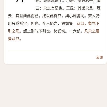
也。亦借爲是字。小雅：樂只君子。箋
云：只之言是也。王風：其樂只且。箋
云：其且樂此而已。按以此釋只，與小雅箋同。宋人詩
用只爲衹字，但也。今人仍之，讀如隻。
从口，象气下
引之形。
語止則气下引也。諸氏切。十六部。
凡只之屬
皆从只。
反馈