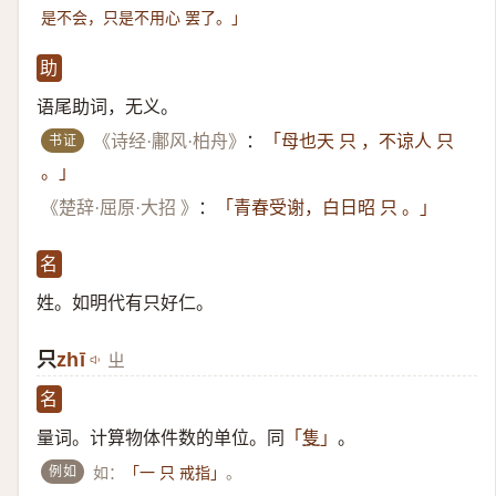
是不会，只是不用心 罢了。」
助
语尾助词，无义。
书证
《诗经·鄘风·柏舟》
：
「母也天 只 ，不谅人 只
。」
《楚辞·屈原·大招 》
：
「青春受谢，白日昭 只 。」
名
姓。如明代有只好仁。
只
zhī
ㄓ
名
量词。计算物体件数的单位。同
。
「
隻
」
例如
如：
。
「一 只 戒指」