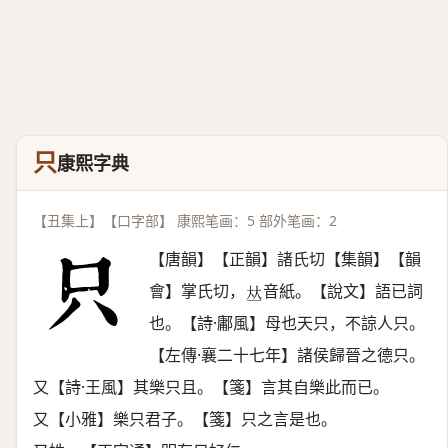
只
康熙字典
【丑集上】【口字部】 康熙笔画：5 部外笔画：2
【唐韻】【正韻】諸氏切【集韻】【韻
會】掌氏切，
音紙。【說文】語已詞
𠀤
也。【詩·鄘風】母也天只，不諒人只。
【左傳·襄二十七年】諸侯歸晉之德只。
又【詩·王風】其樂只且。【箋】言其自樂此而已。
又【小雅】樂只君子。【箋】只之言是也。