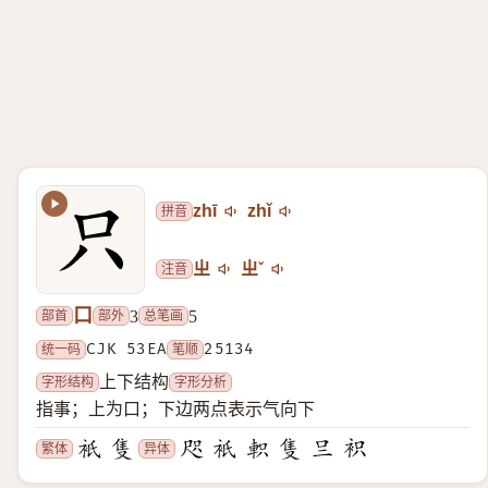
拼音
zhī
zhǐ
注音
ㄓ
ㄓˇ
口
部首
部外
总笔画
3
5
统一码
CJK 53EA
笔顺
25134
字形结构
字形分析
上下结构
指事；上为口；下边两点表示气向下
繁体
异体