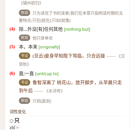
《镇州初归》
例如
只为读完了书的读者;我们在本章只指明该时期的主
要特点;只在(就在);只如(就像)
除…外没[有]任何其他
[nothing but]
例如
他只穿单衣
本，本来
[originally]
书证
(旦云)妾身早知陛下驾临，只合远接
——
《汉
宫秋》
直;一直
[until;up to]
书证
鲁智深离了 桃花山，放开脚步，从早晨只走
到午后
——
《水浒传》
例如
只到(直到)
词性变化
只
◎
zhǐ