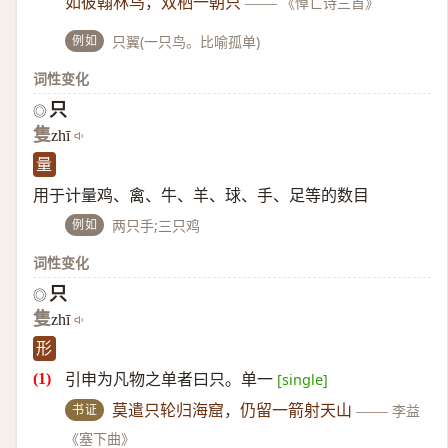
如彼翰林鸟，双栖一朝只
——
《悼亡诗三首》
例如
只翼(一只鸟。比喻孤单)
词性变化
只
◎
隻
zhī
量
用于计量鸡、禽、牛、羊、球、手、足等的数目
例如
两只手;三只鸡
词性变化
只
◎
隻
zhī
形
引申为凡物之单者曰只。单一
[single]
书证
莫遣只轮归海窟，仍留一箭射天山
——
李益
《塞下曲》