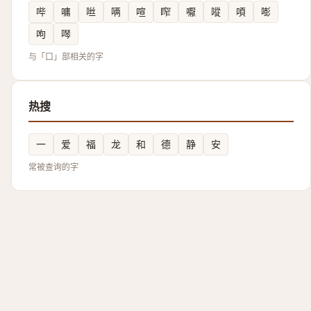
哔
嘃
咝
唡
喧
鿽
嚈
㗰
㖽
嘭
呴
噖
与「口」部相关的字
热搜
一
爱
福
龙
和
德
静
安
常被查询的字