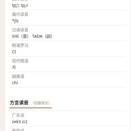
tʂʅ˥; tʂʅ˨˩˦
唐代读音
*jǐɛ
日语读音
SHI（音） TADA（訓）
韩语罗马
CI
现代韩语
지
越南语
chỉ
方言读音
（旧版简文）
广东话
zek3 zi2
客家话