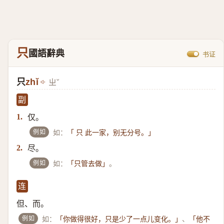
只
國語辭典
书证
只
zhǐ
ㄓˇ
副
仅。
1.
例如
如：
「 只 此一家，别无分号。」
尽。
2.
例如
如：
。
「只管去做」
连
但、而。
例如
如：
、
「你做得很好，只是少了一点儿变化。」
「他不