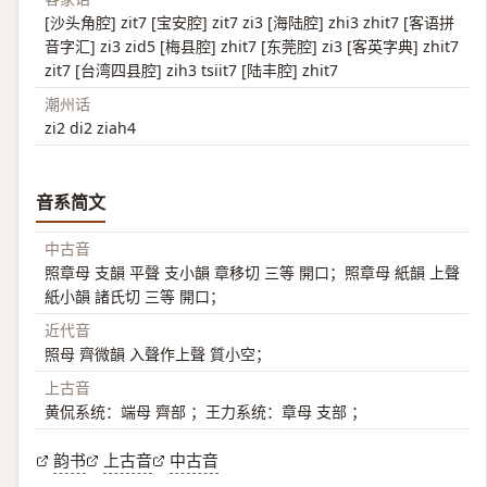
[沙头角腔] zit7 [宝安腔] zit7 zi3 [海陆腔] zhi3 zhit7 [客语拼
音字汇] zi3 zid5 [梅县腔] zhit7 [东莞腔] zi3 [客英字典] zhit7
zit7 [台湾四县腔] zih3 tsiit7 [陆丰腔] zhit7
潮州话
zi2 di2 ziah4
音系简文
中古音
照章母 支韻 平聲 支小韻 章移切 三等 開口；照章母 紙韻 上聲
紙小韻 諸氏切 三等 開口；
近代音
照母 齊微韻 入聲作上聲 質小空；
上古音
黄侃系统：端母 齊部 ；王力系统：章母 支部 ；
韵书
上古音
中古音