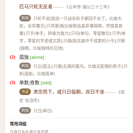
匹马只轮无反者
——
《公羊传·僖公三十三年》
例如
只轮不返(就连一只战车轮子都回不去了。比喻大
败，全军覆灭);只鸡絮酒(比喻祭品虽菲薄简陋，然情意甚
重);只手(单手。转喻为独力);只句(单句，零星散句);只字(单
字，零星的字迹或文辞);只曲(指北曲中不成套的小令);只眼
(独眼。比喻独特的见地)
孤独
[alone]
例如
只立(孤立);只凰(无偶的凰鸟。比喻无配偶的男子);只
影(孤影。比喻孤单)
单数;奇数
[odd]
书证
肃宗而下，咸只日临朝，双日不坐
——
《宋
史·张洎传》
例如
只日(单日)
常用词组
只身
只言片语
只字不提