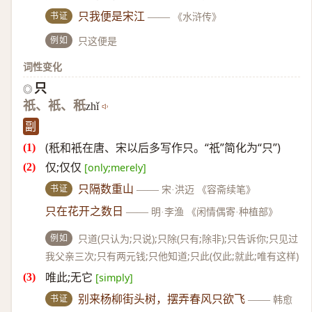
书证
只我便是宋江
——
《水浒传》
例如
只这便是
词性变化
只
◎
祇、衹、秖
zhǐ
副
(秖和衹在唐、宋以后多写作只。“祇”简化为“只”)
仅;仅仅
[only;merely]
书证
只隔数重山
——
宋·洪迈 《容斋续笔》
只在花开之数日
——
明·李渔 《闲情偶寄·种植部》
例如
只道(只认为;只说);只除(只有;除非);只告诉你;只见过
我父亲三次;只有两元钱;只他知道;只此(仅此;就此;唯有这样)
唯此;无它
[simply]
书证
别来杨柳街头树，摆弄春风只欲飞
——
韩愈