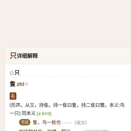
只
详细解释
只
◎
隻
zhī
名
(形声。从又，持隹。持一隹曰隻，持二隹曰雙。本义:鸟
一只) 同本义
[a bird]
书证
隻，鸟一枚也
——
《说文》