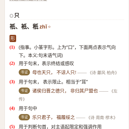
只
◎
祇、衹、秖
zhǐ
形
(指事。小篆字形。上为“口”，下面两点表示气向
下。本义:句末语气词)
用于句末，表示终结或感叹
书证
母也天只， 不谅人只!
——
《诗·鄘风·柏舟》
用于句末， 表示限止。相当于“耳”
书证
诸侯归晋之德只， 非归其尸盟也
——
《左
传》
用于句中
书证
乐只君子， 福履绥之
——
《诗·周南·樛木》
用于判断句首，对主语起限定和强调作用