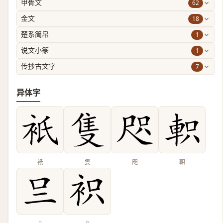
62
甲骨文
18
金文
1
楚系简帛
1
说文小篆
7
传抄古文字
异体字
衹
隻
咫
軹