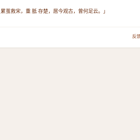
虽累茧救宋，重 胝 存楚，居今观古，曾何足云。」
反