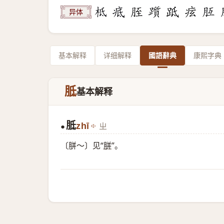
异体
基本解释
详细解释
國語辭典
康熙字典
胝
基本解释
胝
zhī
ㄓ
●
〔胼～〕见“
胼
”。