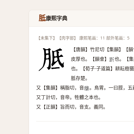
胝
康熙字典
【未集下】【肉字部】 康熙笔画：11 部外笔画：5
【唐韻】竹尼切【集韻】【韻
皮厚也。【韻會】
也。【集
𧿧
也。【荀子·子道篇】耕耘樹
胝存楚。
又【集韻】稱脂切，音
。鳥胃。一曰胵，五
𨾦
又丁計切，音帝。牲體之本也。
又【正韻】旨而切，音支。義同。