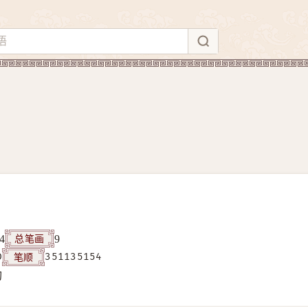
总笔画
4
9
笔顺
D
351135154
构