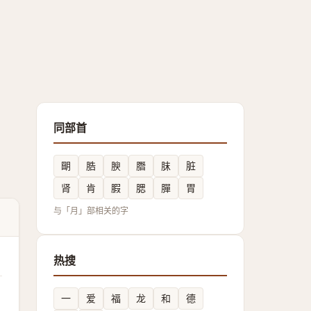
同部首
朙
㬶
腴
䐶
䏞
脏
肾
肯
腵
腮
䐷
胃
与「月」部相关的字
热搜
一
爱
福
龙
和
德