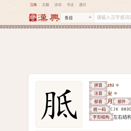
汉典
古籍
诗词
书法
通识
|
|
|
|
拼音
zhī
注音
ㄓ
部首
月
部外
统一码
CJK 80D
字形结构
左右结