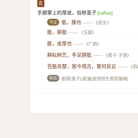
名
手脚掌上的厚皮，俗称茧子
[callus]
书证
胝，腄也
——
《说文》
胝，胼胝
——
《玉篇》
胝，皮厚也
——
《广韵》
耕耘树艺，手足胼胝
——
《荀子·子道》
百胝存楚，居今观古，曾何足云
——
《百
例如
胝趼(茧子);胝皱(皮肉因生茧而皱缩)