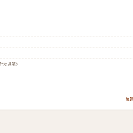
辟劝进笺》
反