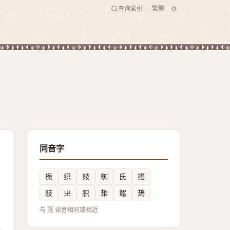
查询索引
繁體
|
同音字
栀
织
㩼
蜘
氐
搘
馶
㞢
胑
䧴
鼅
鳷
与 胝 读音相同或相近