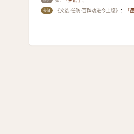
如：
。
「胼 胝 」
书证
《文选·任昉·百辟劝进今上牋》
：
「