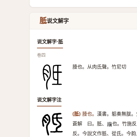
胝
说文解字
说文解字·胝
卷四
腄也。从肉氐聲。竹尼切
说文解字注
(胝)
腄也。
漢書。躳奏無胈。
蒼解 曰。胝、
也。竹施反
𨇿
反。今說文作胝、從氐。今韵