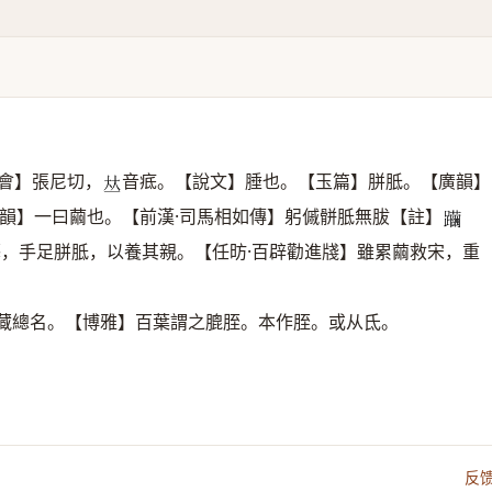
會】張尼切，
音疷。【說文】腄也。【玉篇】胼胝。【廣韻】
𠀤
韻】一曰繭也。【前漢·司馬相如傳】躬傶骿胝無胈【註】
𨇿
藝，手足胼胝，以養其親。【任昉·百辟勸進牋】雖累繭救宋，重
藏總名。【博雅】百葉謂之膍胵。本作胵。或从氐。
反