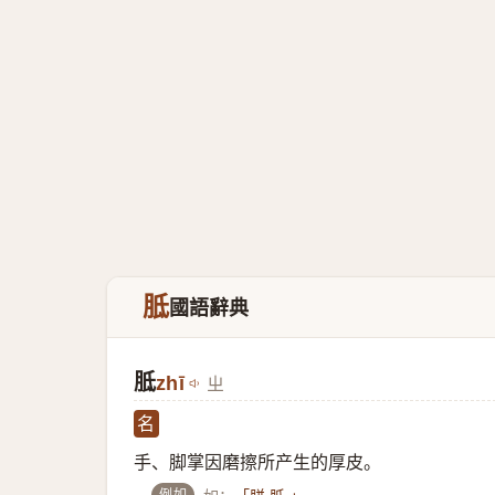
胝
國語辭典
胝
zhī
ㄓ
名
手、脚掌因磨擦所产生的厚皮。
例如