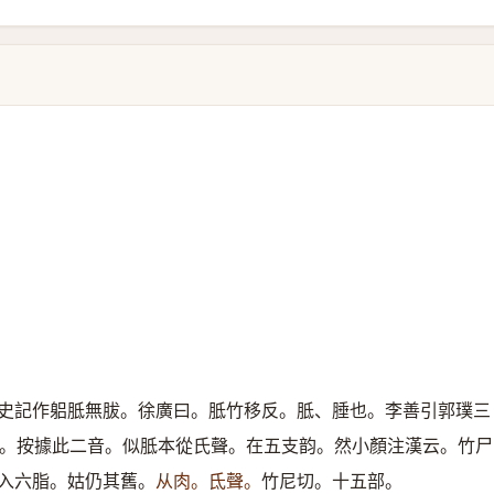
史記作躳胝無胈。徐廣曰。胝竹移反。胝、腄也。李善引郭璞三
。按據此二音。似胝本從氏聲。在五支韵。然小顏注漢云。竹尸
入六脂。姑仍其舊。
从肉。氐聲。
竹尼切。十五部。