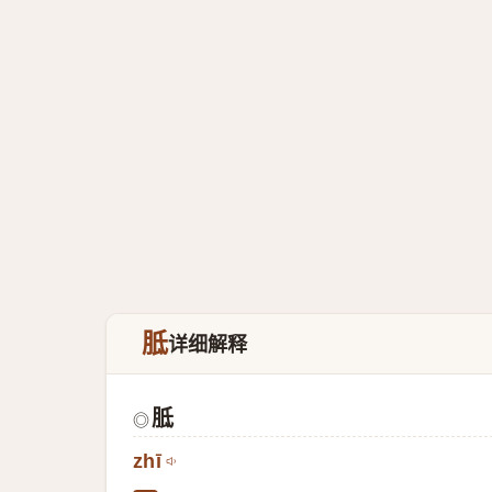
胝
详细解释
胝
◎
zhī