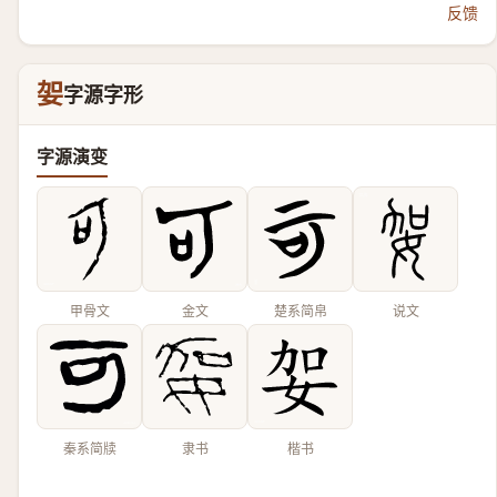
反馈
妿
字源字形
字源演变
甲骨文
金文
楚系简帛
说文
秦系简牍
隶书
楷书