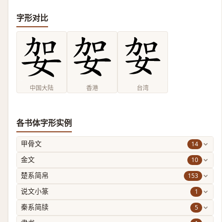
字形对比
中国大陆
香港
台湾
各书体字形实例
14
甲骨文
10
金文
153
楚系简帛
1
说文小篆
5
秦系简牍