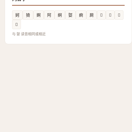
妸
猗
婀
阿
䋪
娿
痾
屙
𬮰
𬻟
𨵌
𬅮
与 妿 读音相同或相近