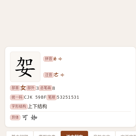
拼音
ē
注音
ㄜ
女
部首
部外
总笔画
3
8
统一码
CJK 59BF
笔顺
53251531
字形结构
上下结构
异体