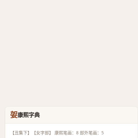
妿
康熙字典
【丑集下】【女字部】 康熙笔画：8 部外笔画：5