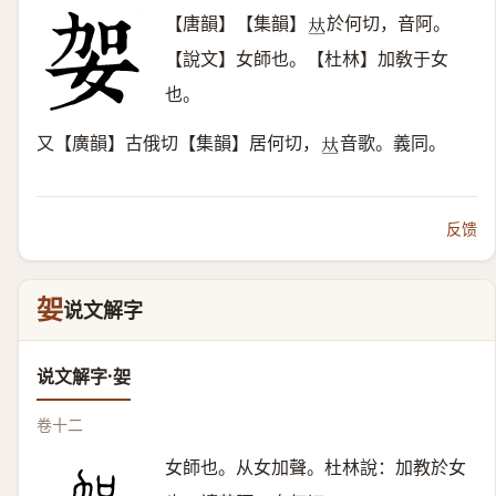
【唐韻】【集韻】
於何切，音阿。
𠀤
【說文】女師也。【杜林】加敎于女
也。
又【廣韻】古俄切【集韻】居何切，
音歌。義同。
𠀤
反馈
妿
说文解字
说文解字·妿
卷十二
女師也。从女加聲。杜林說：加教於女