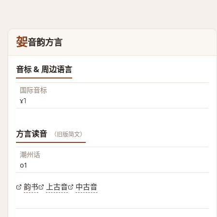
妿
音韵方言
音标 & 周边语言
国际音标
ɤ˥
方言读音
（旧版简文）
潮州话
o1
韵书
上古音
中古音