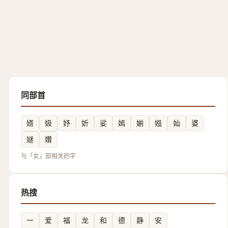
同部首
㜓
㚫
妤
妡
娑
嫣
媊
娹
奾
婆
㜆
㜺
与「女」部相关的字
热搜
一
爱
福
龙
和
德
静
安