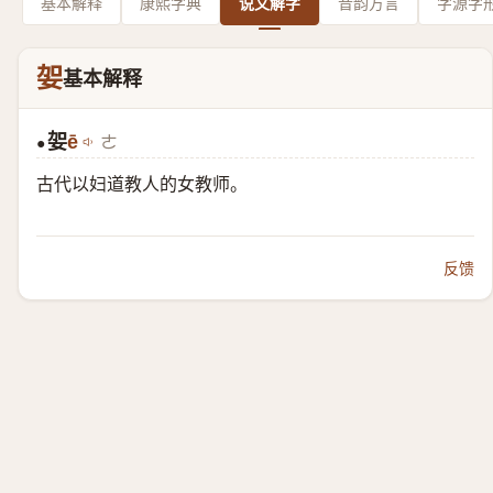
基本解释
康熙字典
说文解字
音韵方言
字源字
妿
基本解释
妿
ē
ㄜ
●
古代以妇道教人的女教师。
反馈