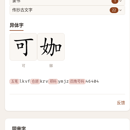
1
隶书
22
传抄古文字
异体字
可
㚳
五笔
lkvf
仓颉
krv
郑码
ymjz
四角号码
46404
反馈
同音字