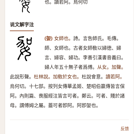
也。讀若阿。烏何切
说文解字注
(妿)
女師也。
詩。言吿師氏。毛傳。
師、女師也。古者女師敎以婦徳、婦
言、婦容、婦功。李善引漢書音義曰。
婦人年五十無子者爲傅。
从女。加聲。
此說形聲。
杜林說。加敎於女也。
杜說會意。
讀若阿。
烏何切。十七部。按列女傳華孟姬、楚昭伯嬴傳皆言保
阿。內則篇、喪服經注皆言可者。鄭云。可者、賤於諸
母。謂傅姆之屬。葢可者卽阿。阿卽妿也。
反馈