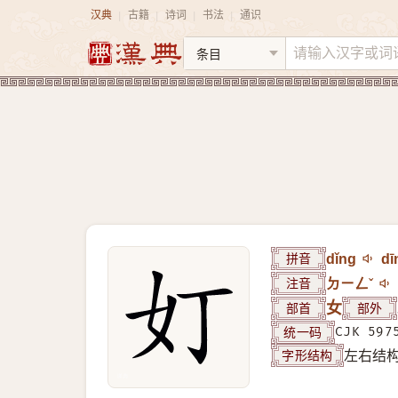
汉典
古籍
诗词
书法
通识
|
|
|
|
拼音
dǐng
dī
注音
ㄉㄧㄥˇ
部首
女
部外
统一码
CJK 597
字形结构
左右结