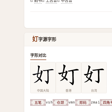
韵书
上古音
中古音
奵
字源字形
字形对比
中国大陆
香港
台湾
五笔
仓颉
郑码
四角
vsh
vmn
zmai