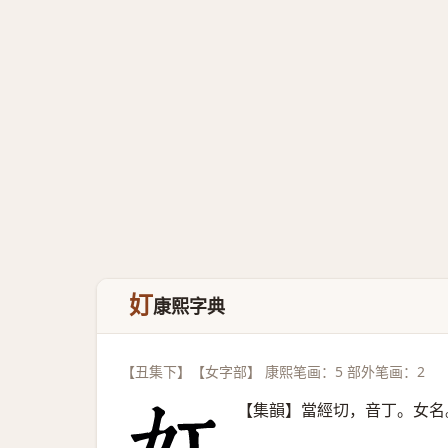
奵
康熙字典
【丑集下】【女字部】 康熙笔画：5 部外笔画：2
【集韻】當經切，音丁。女名