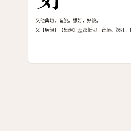
又他典切，音腆。㜊奵，好貌。
又【廣韻】【集韻】
都挺切，音頂。嫇奵，
𠀤