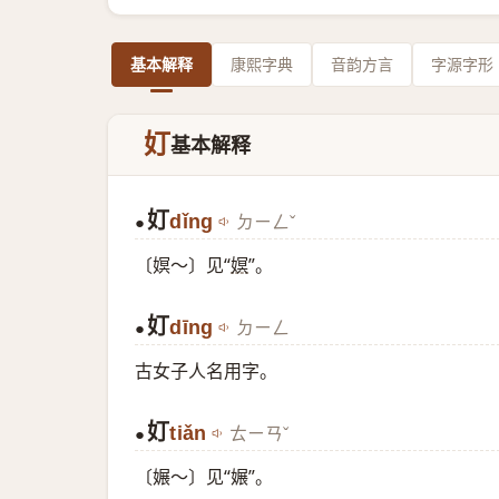
基本解释
康熙字典
音韵方言
字源字形
奵
基本解释
奵
dǐng
ㄉㄧㄥˇ
●
〔嫇～〕见“
嫇
”。
奵
dīng
ㄉㄧㄥ
●
古女子人名用字。
奵
tiǎn
ㄊㄧㄢˇ
●
〔㜊～〕见“㜊”。