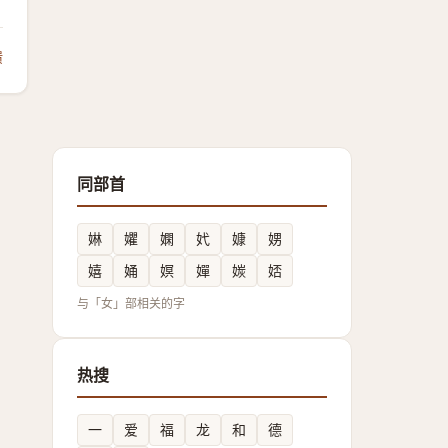
馈
同部首
㛦
㜹
嫻
㚤
嫝
娚
嬉
㛚
嫇
嬋
㛶
娝
与「女」部相关的字
热搜
一
爱
福
龙
和
德