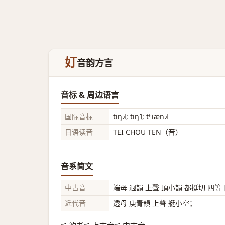
奵
音韵方言
音标 & 周边语言
国际音标
tiŋ˨˩˦; tiŋ˥; tʰiæn˨˩˦
日语读音
TEI CHOU TEN（音）
音系简文
中古音
端母 迥韻 上聲 頂小韻 都挺切 四等
近代音
透母 庚青韻 上聲 艇小空；