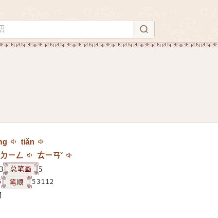
ng
tiǎn
ㄉㄧㄥ
ㄊㄧㄢˇ
总笔画
3
5
笔顺
5
53112
构