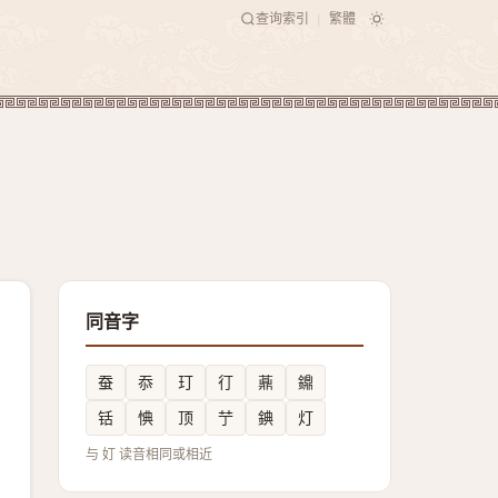
查询索引
繁體
|
同音字
蚕
忝
玎
㣔
薡
鐤
铦
㥏
顶
艼
錪
灯
与 奵 读音相同或相近