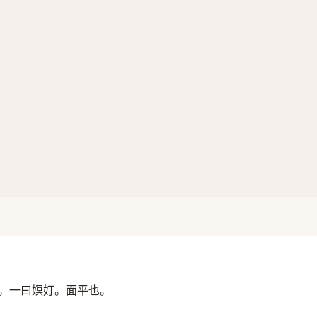
。一曰嫇奵。面平也。