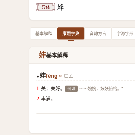
异体
基本解释
康熙字典
音韵方言
字源字形
妦
基本解释
妦
fēng
ㄈㄥ
●
美；美好。
“～～婉婉，妖妖怡怡。”
例如
丰满。