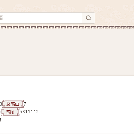
总笔画
3
7
笔顺
6
5311112
构