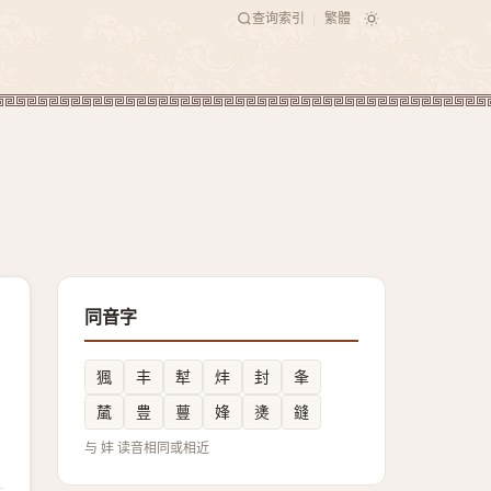
查询索引
繁體
|
同音字
猦
丰
犎
炐
封
夆
檒
豊
蘴
㛔
㷭
鏠
与 妦 读音相同或相近