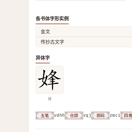
各书体字形实例
金文
传抄古文字
异体字
㛔
五笔
仓颉
郑码
四
vdhh
vqj
zmci