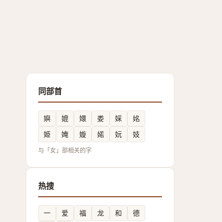
同部首
嬩
媲
嬛
娄
婇
姳
姫
㛪
嫙
婼
妧
妓
与「女」部相关的字
热搜
一
爱
福
龙
和
德