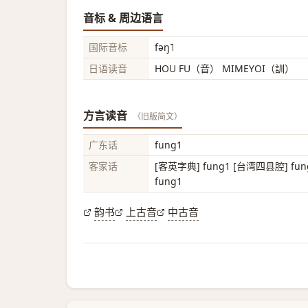
音标 & 周边语言
国际音标
fəŋ˥
日语读音
HOU FU（音） MIMEYOI（訓）
方言读音
（旧版简文）
广东话
fung1
客家话
[客英字典] fung1 [台湾四县腔] fun
fung1
韵书
上古音
中古音