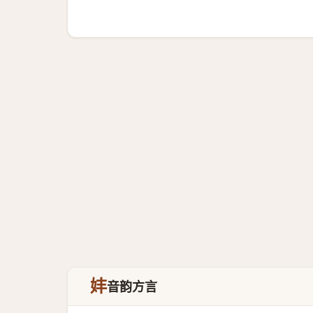
妦
音韵方言