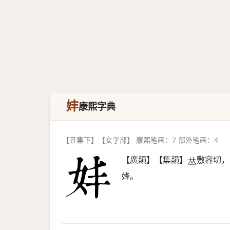
妦
康熙字典
【丑集下】【女字部】 康熙笔画：7 部外笔画：4
【廣韻】【集韻】
敷容切，
𠀤
㛔。