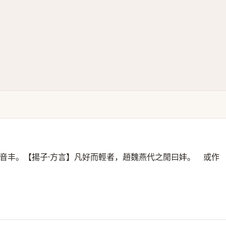
音丰。【揚子·方言】凡好而輕者，趙魏燕代之閒曰妦。 或作