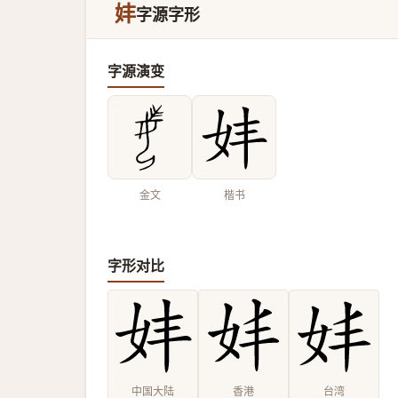
妦
字源字形
字源演变
金文
楷书
字形对比
中国大陆
香港
台湾