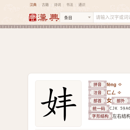
汉典
古籍
诗词
书法
通识
|
|
|
|
拼音
fēng
注音
ㄈㄥ
部首
女
部外
统一码
CJK 59A
字形结构
左右结