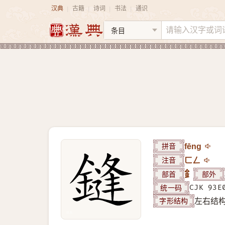
汉典
古籍
诗词
书法
通识
|
|
|
|
拼音
fēng
注音
ㄈㄥ
部首
釒
部外
统一码
CJK 93E
字形结构
左右结