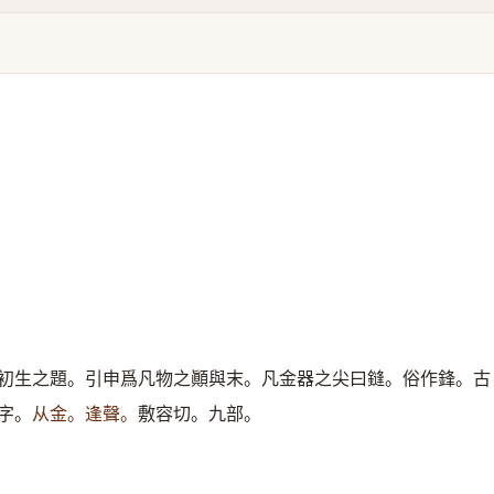
初生之題。引申爲凡物之顚與末。凡金器之尖曰鏠。俗作鋒。古
字。
从金。逢聲。
敷容切。九部。