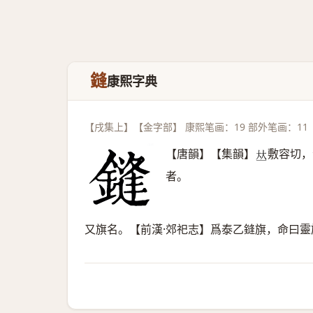
鏠
康熙字典
【戌集上】【金字部】 康熙笔画：19 部外笔画：11
【唐韻】【集韻】
敷容切，
𠀤
者。
又旗名。【前漢·郊祀志】爲泰乙鏠旗，命曰