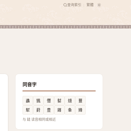
查询索引
繁體
|
同音字
蠭
猦
㒥
㜂
熢
蘴
犎
葑
豊
鎽
夆
㛔
与 鏠 读音相同或相近