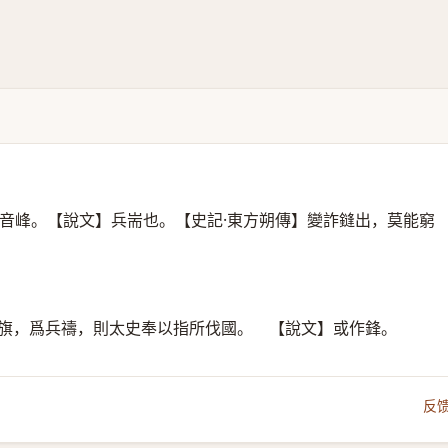
音峰。【說文】兵耑也。【史記·東方朔傳】變詐鏠出，莫能窮
靈旗，爲兵禱，則太史奉以指所伐國。 【說文】或作鋒。
反