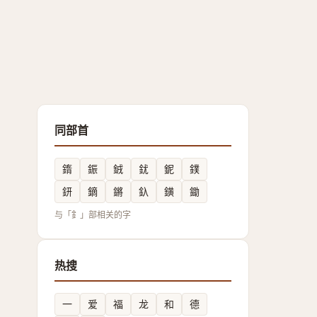
同部首
䤻
鋠
銊
䤞
鈮
鏷
鈃
鏑
鏘
釞
鐄
鋤
与「釒」部相关的字
热搜
一
爱
福
龙
和
德