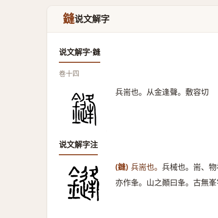
鏠
说文解字
说文解字·鏠
卷十四
兵耑也。从金逢聲。敷容切
说文解字注
(鏠)
兵耑也。
兵械也。耑、物
亦作夆。山之顚曰夆。古無峯