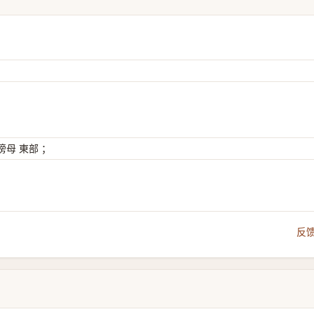
母 東部 ；
反