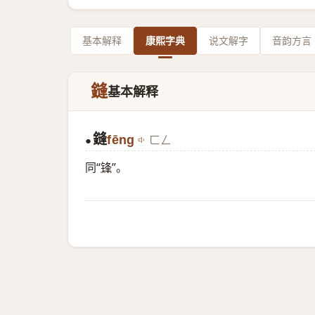
基本解释
康熙字典
说文解字
音韵方言
鏠
基本解释
鏠
fēng
ㄈㄥ
●
同“
锋
”。