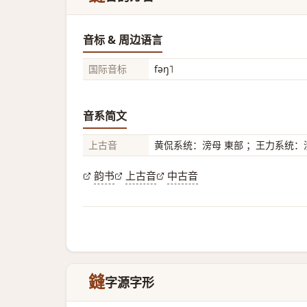
音标 & 周边语言
国际音标
fəŋ˥
音系简文
上古音
黄侃系统：滂母 東部 ；王力系统：滂
韵书
上古音
中古音
鏠
字源字形