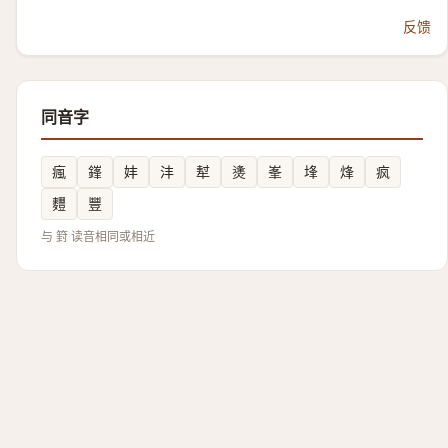
反馈
同音字
瘋
鎽
妦
沣
犎
㷭
峯
埄
烽
疯
麷
豐
与 篈 读音相同或相近