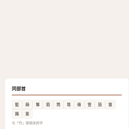
同部首
籃
䈫
篿
筎
筒
䉣
篠
箮
笳
䉡
簬
䈦
与「竹」部相关的字