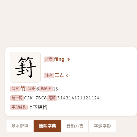
拼音
fēng
注音
ㄈㄥ
竹
部首
部外
总笔画
6
15
统一码
CJK 7BC8
笔顺
314314121121124
字形结构
上下结构
基本解释
康熙字典
音韵方言
字源字形