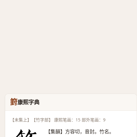
篈
康熙字典
【未集上】【竹字部】 康熙笔画：15 部外笔画：9
【集韻】方容切，音封。竹名。