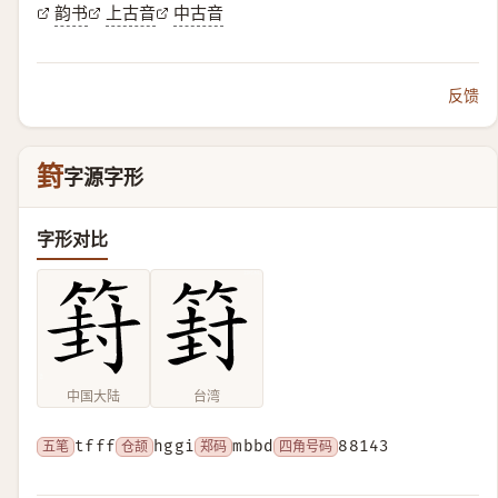
韵书
上古音
中古音
反馈
篈
字源字形
字形对比
中国大陆
台湾
五笔
tfff
仓颉
hggi
郑码
mbbd
四角号码
88143