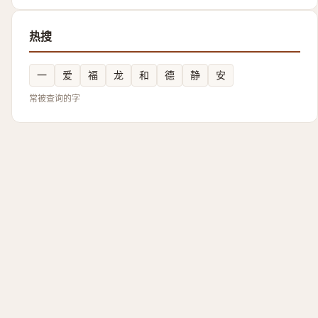
热搜
一
爱
福
龙
和
德
静
安
常被查询的字