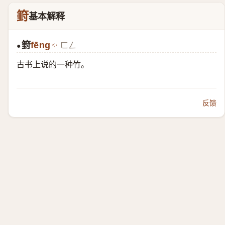
篈
基本解释
篈
fēng
ㄈㄥ
●
古书上说的一种竹。
反馈