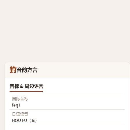
篈
音韵方言
音标 & 周边语言
国际音标
fəŋ˥
日语读音
HOU FU（音）