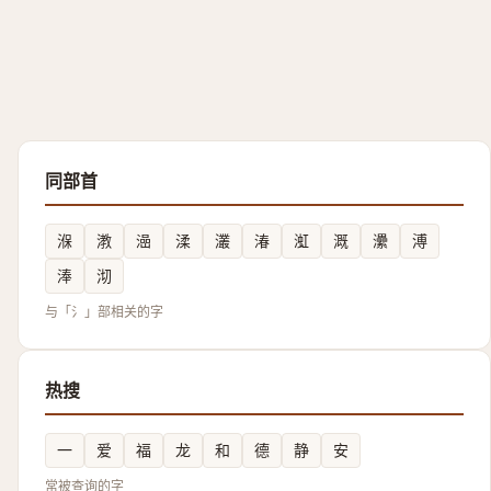
同部首
湺
漖
澏
渘
灇
湷
渱
溉
㶟
溥
淎
沏
与「氵」部相关的字
热搜
一
爱
福
龙
和
德
静
安
常被查询的字