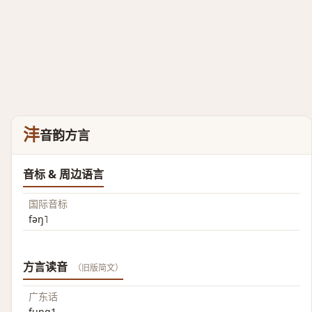
沣
音韵方言
音标 & 周边语言
国际音标
fəŋ˥
方言读音
（旧版简文）
广东话
fung1