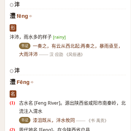
沣
◎
灃
fēng
形
沣沛，雨水多的样子
[rainy]
书证
一奏之，有云从西北起;再奏之，暴雨亟至，
大雨沣沛
——
汉·应劭 《风俗通》
沣
◎
灃
Fēng
名
古水名 [Feng River]。源出陕西省咸阳市南秦岭，北
流注入渭水
书证
漆沮既从，沣水攸同
——
《书·禹贡》
周代地名 [Feng]。在今陕西省户县