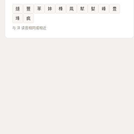
熢
豐
䒠
妦
桻
凮
犎
㜂
峰
豊
埄
疯
与 沣 读音相同或相近