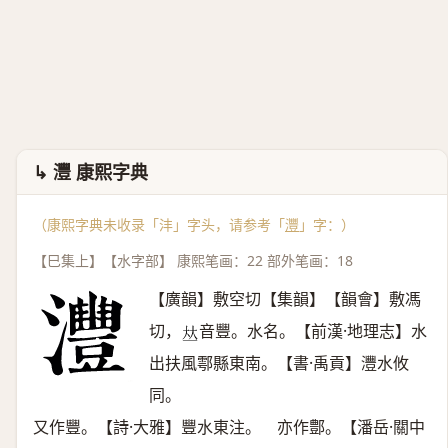
↳ 灃 康熙字典
（康熙字典未收录「沣」字头，请参考「
灃
」字：）
【巳集上】【水字部】 康熙笔画：22 部外笔画：18
【廣韻】敷空切【集韻】【韻會】敷馮
切，
音豐。水名。【前漢·地理志】水
𠀤
出扶風鄠縣東南。【書·禹貢】灃水攸
同。
又作豐。【詩·大雅】豐水東注。 亦作鄷。【潘岳·關中