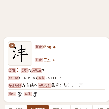
拼音
fēng
注音
ㄈㄥ
氵
部首
部外
总笔画
3
7
统一码
CJK 6CA3
笔顺
4411112
字形结构
字形分析
左右结构
形声；从氵、丰声
繁体
异体