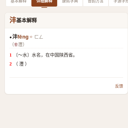
基本解释
详细解释
康熙字典
音韵方言
字源字
沣
基本解释
沣
fēng
ㄈㄥ
●
（
灃）
〔～水〕水名，在中国陕西省。
（ 灃 ）
反馈