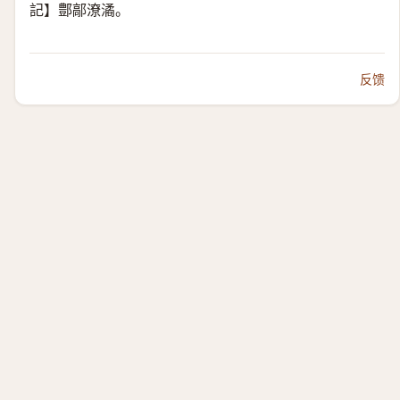
記】鄷鄗潦潏。
反馈