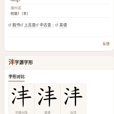
潮州话
何翁1（丰）
韵书
上古音
中古音
吴语
|
反馈
沣
字源字形
字形对比
中国大陆
香港
台湾