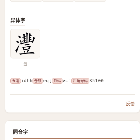
异体字
灃
五笔
idhh
仓颉
eqj
郑码
vci
四角号码
35100
反馈
同音字