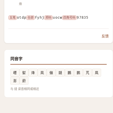
烽
五笔
otdp
仓颉
fyhj
郑码
uocw
四角号码
97835
反馈
同音字
㠦
㜂
烽
凬
傰
韼
鵬
鹏
芃
凮
澎
葑
与 熢 读音相同或相近