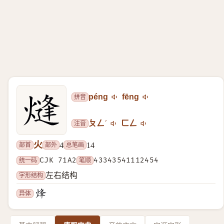
拼音
péng
fēng
注音
ㄆㄥˊ
ㄈㄥ
火
部首
部外
总笔画
4
14
统一码
CJK 71A2
笔顺
43343541112454
字形结构
左右结构
异体