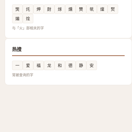
煚
灹
炠
㷉
煫
燻
㸈
㷀
燣
㷂
煸
烇
与「火」部相关的字
热搜
一
爱
福
龙
和
德
静
安
常被查询的字