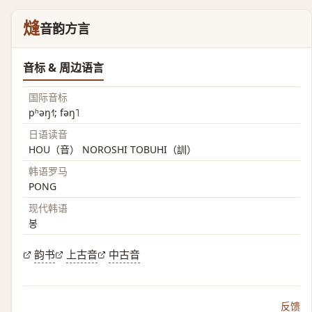
熢
音韵方言
音标 & 周边语言
国际音标
pʰəŋ˧˥; fəŋ˥
日语读音
HOU（音） NOROSHI TOBUHI（訓）
韩语罗马
PONG
现代韩语
봉
韵书
上古音
中古音
反馈