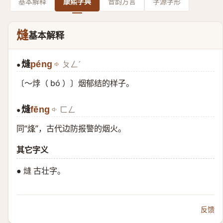
基本解释
康熙字典
音韵方言
字源字形
熢
基本解释
熢
péng
ㄆㄥˊ
●
〔～㶿（ bó ）〕烟郁结的样子。
熢
fēng
ㄈㄥ
●
同“
烽
”，古代边防报警的烟火。
其它字义
● 熢 古壮字。
反馈