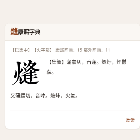
熢
康熙字典
【巳集中】【火字部】 康熙笔画：15 部外笔画：11
【集韻】蒲蒙切，音蓬。熢㶿，煙鬱
貌。
又蒲蠓切，音唪。熢㶿，火氣。
反馈