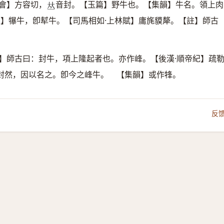
會】方容切，
音封。【玉篇】野牛也。【集韻】牛名。領上肉
𠀤
註】犦牛，卽犎牛。【司馬相如·上林賦】庸旄貘犛。【註】師古
】師古曰：封牛，項上隆起者也。亦作峰。【後漢·順帝紀】疏
封然，因以名之。卽今之峰牛。 【集韻】或作㸼。
反