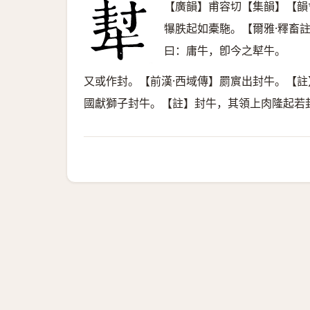
【廣韻】甫容切【集韻】【韻
犦胅起如橐駞。【爾雅·釋畜
曰：庸牛，卽今之犎牛。
又或作封。【前漢·西域傳】罽賔出封牛。【註
國獻獅子封牛。【註】封牛，其領上肉隆起若