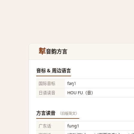
犎
音韵方言
音标 & 周边语言
国际音标
fəŋ˥
日语读音
HOU FU（音）
方言读音
（旧版简文）
广东话
fung1