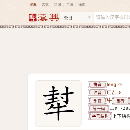
汉典
古籍
诗词
书法
通识
|
|
|
|
拼音
fēng
注音
ㄈㄥ
部首
牛
部外
统一码
CJK 728
字形结构
上下结