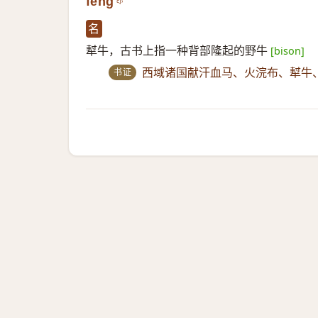
fēng
名
犎牛，古书上指一种背部隆起的野牛
[bison]
书证
西域诸国献汗血马、火浣布、犎牛