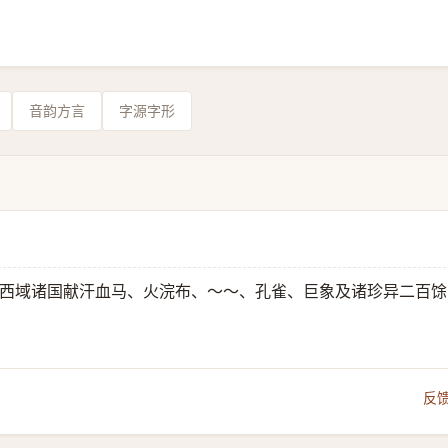
音韵方言
字源字形
“西域诸国献汗血马、火浣布、～～、孔雀、巨象及诸珍异二百馀
反