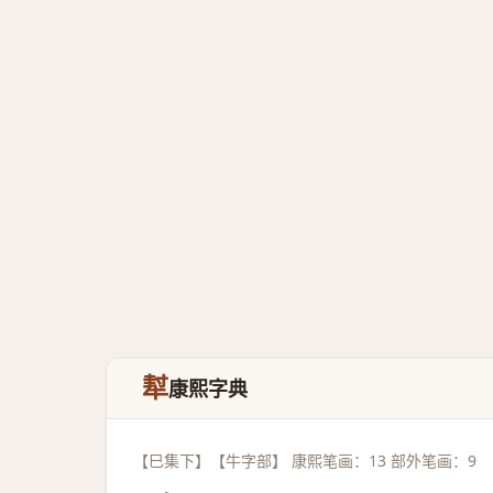
犎
康熙字典
【巳集下】【牛字部】 康熙笔画：13 部外笔画：9