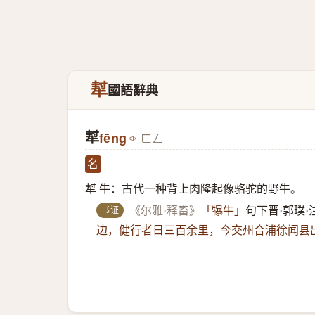
犎
國語辭典
犎
fēng
ㄈㄥ
名
犎 牛：古代一种背上肉隆起像骆驼的野牛。
书证
《尔雅·释畜》
「犦牛」
句下晋·郭璞·
边，健行者日三百余里，今交州合浦徐闻县