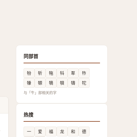
同部首
㸮
㸫
㸱
㸯
㸴
㸲
㹖
㹉
㹍
㸽
㹗
㸰
与「牛」部相关的字
热搜
一
爱
福
龙
和
德