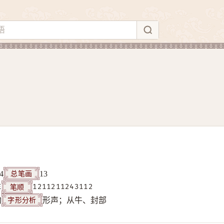
总笔画
4
13
笔顺
E
1211211243112
字形分析
构
形声；从牛、封部