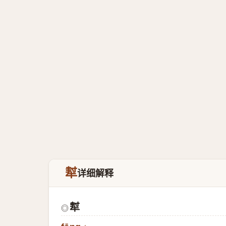
犎
详细解释
犎
◎