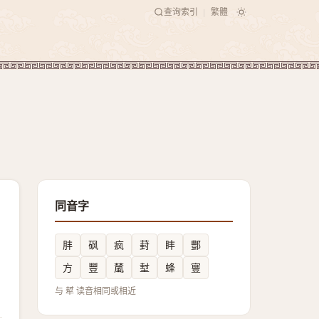
查询索引
繁體
|
同音字
肨
砜
疯
葑
盽
酆
方
豐
檒
堼
蜂
寷
与 犎 读音相同或相近