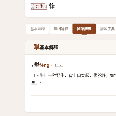
异体
基本解释
详细解释
國語辭典
康熙字典
犎
基本解释
犎
fēng
ㄈㄥ
●
〔～牛〕一种野牛，背上肉突起，像驼峰，如
品。”