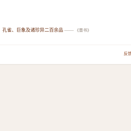
、孔雀、巨象及诸珍异二百余品
——
《晋书》
反