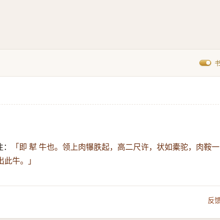
注：
「即 犎 牛也。领上肉犦胅起，高二尺许，状如橐驼，肉鞍一
出此牛。」
反