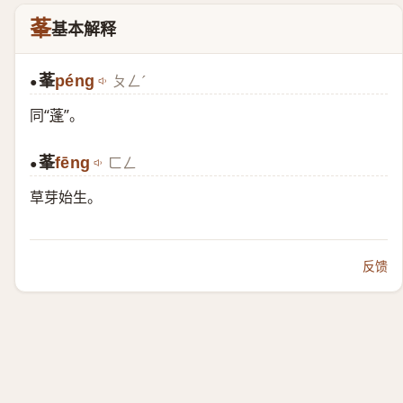
莑
基本解释
莑
péng
ㄆㄥˊ
●
同“
蓬
”。
莑
fēng
ㄈㄥ
●
草芽始生。
反馈