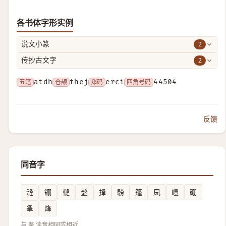
各书体字形实例
2
说文小篆
2
传抄古文字
五笔
atdh
仓颉
thej
郑码
erci
四角号码
44504
反馈
同音字
漨
錋
䡫
䰃
捀
騯
篷
凨
㠦
硼
夆
烽
与 莑 读音相同或相近