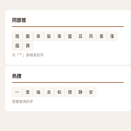
同部首
菢
蘑
䓍
蒆
莱
䖅
苔
芮
蓠
薓
蘊
薋
与「艹」部相关的字
热搜
一
爱
福
龙
和
德
静
安
常被查询的字