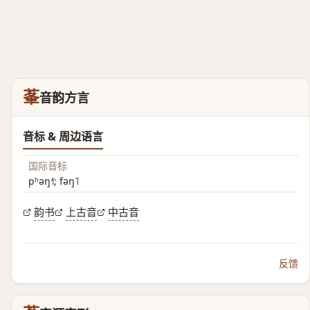
莑
音韵方言
音标 & 周边语言
国际音标
pʰəŋ˧˥; fəŋ˥
韵书
上古音
中古音
反馈