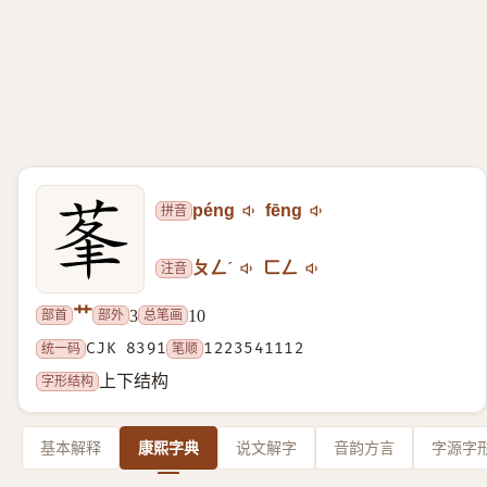
拼音
péng
fēng
注音
ㄆㄥˊ
ㄈㄥ
艹
部首
部外
总笔画
3
10
统一码
CJK 8391
笔顺
1223541112
字形结构
上下结构
基本解释
康熙字典
说文解字
音韵方言
字源字