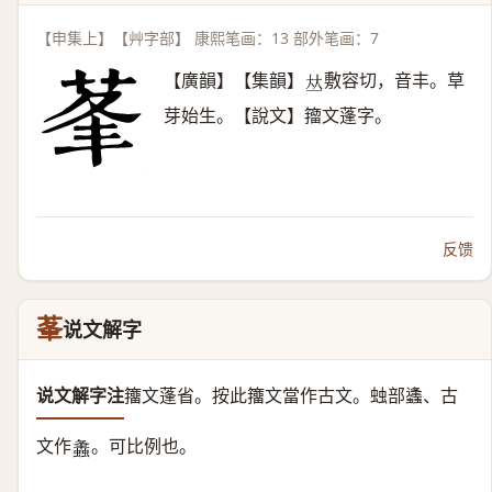
【申集上】【艸字部】 康熙笔画：13 部外笔画：7
【廣韻】【集韻】
敷容切，音丰。草
𠀤
芽始生。【說文】籀文蓬字。
反馈
莑
说文解字
说文解字注
籒文蓬省。
按此籒文當作古文。䖵部蠭、古
文作
。可比例也。
𧒒