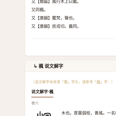
又【類篇】風行木上曰檒。
又同楓。
又【唐韻】檒梵，聲也。
又【唐韻】房戎切。義同。
↳ 楓 说文解字
（说文解字未收录「檒」字头，请参考「
楓
」字：）
说文解字·楓
卷六
木也。厚葉弱枝，善搖。一名