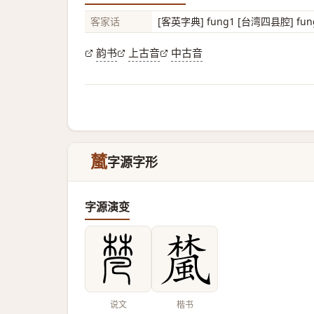
客家话
[客英字典] fung1 [台湾四县腔] fung
韵书
上古音
中古音
檒
字源字形
字源演变
说文
楷书