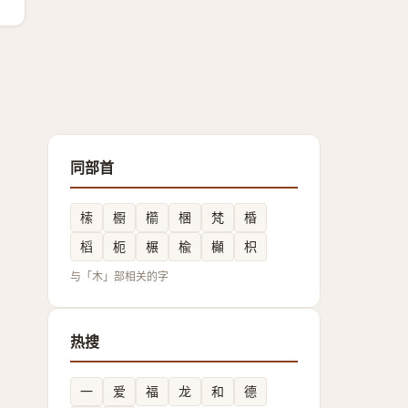
同部首
㮦
櫉
櫤
棞
梵
棔
槄
枙
榐
楡
㰜
枳
与「木」部相关的字
热搜
一
爱
福
龙
和
德