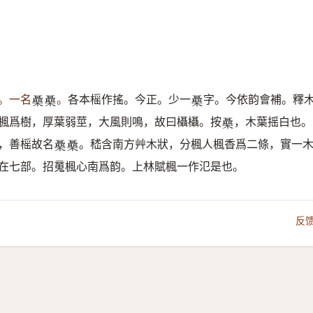
。一名
。
各本榣作搖。今正。少一
字。今依韵會補。釋
𣠞
𣠞
𣠞
楓爲樹，厚葉弱莖，大風則鳴，故曰欇欇。按
，木葉摇白也。
𣠞
，善榣故名
。嵇含南方艸木狀，分楓人楓香爲二條，實一
𣠞
𣠞
在七部。招䰟楓心南爲韵。上林賦楓一作氾是也。
反