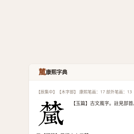
檒
康熙字典
【辰集中】【木字部】 康熙笔画：17 部外笔画：13
【玉篇】古文風字。註見部首