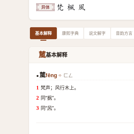
异体
基本解释
康熙字典
说文解字
音韵方言
檒
基本解释
檒
fēng
ㄈㄥ
●
梵声；风行木上。
同“
枫
”。
同“
风
”。