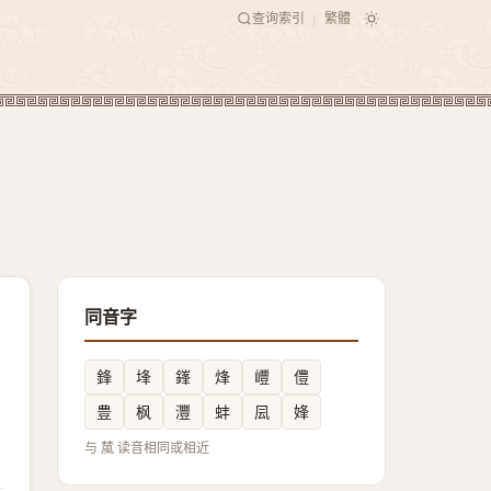
查询索引
繁體
|
同音字
鋒
埄
鎽
烽
㠦
僼
豊
枫
灃
蚌
凨
㛔
与 檒 读音相同或相近