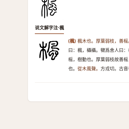
说文解字注·楓
(楓)
楓木也。厚葉弱枝，善榣
曰：楓，欇欇。犍爲舍人曰：
榣，樹動也。厚葉弱枝故善榣
也。
從木風聲。
方戎切。古音