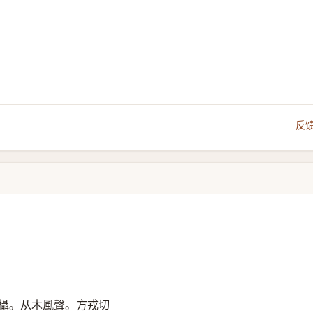
反
欇。从木風聲。方戎切