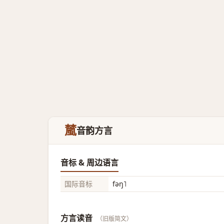
檒
音韵方言
音标 & 周边语言
国际音标
fəŋ˥
方言读音
（旧版简文）