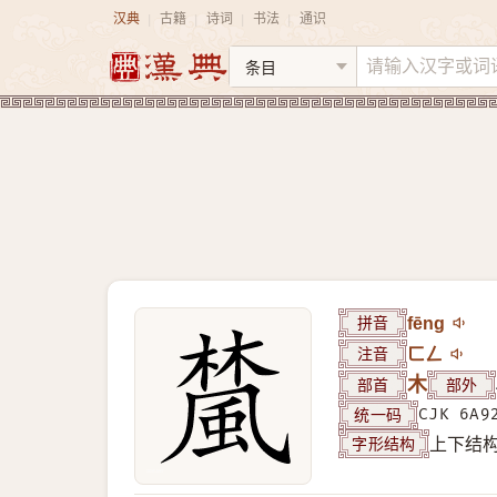
汉典
古籍
诗词
书法
通识
|
|
|
|
拼音
fēng
注音
ㄈㄥ
部首
木
部外
统一码
CJK 6A9
字形结构
上下结