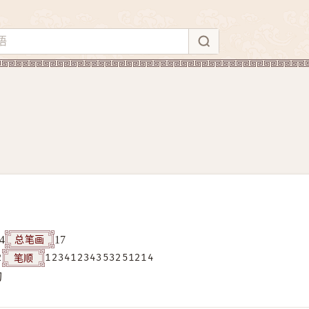
总笔画
4
17
笔顺
2
12341234353251214
构