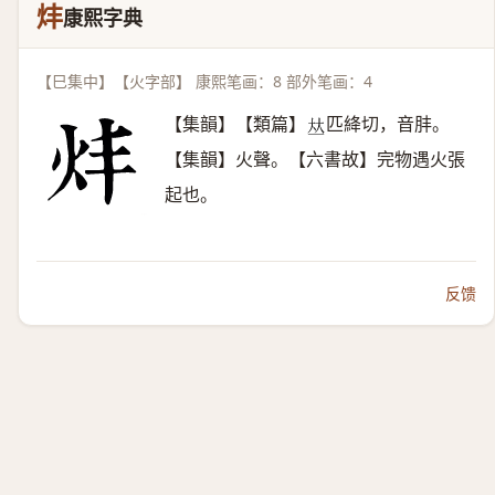
炐
康熙字典
【巳集中】【火字部】 康熙笔画：8 部外笔画：4
【集韻】【類篇】
匹絳切，音肨。
𠀤
【集韻】火聲。【六書故】完物遇火張
起也。
反馈