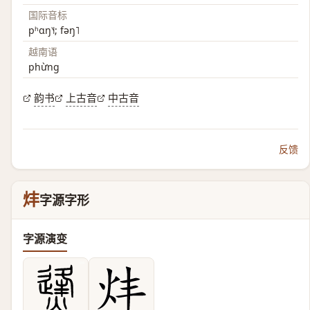
国际音标
pʰɑŋ˥˧; fəŋ˥
越南语
phừng
韵书
上古音
中古音
反馈
炐
字源字形
字源演变