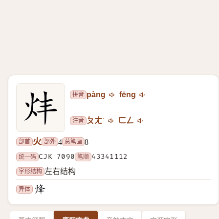
拼音
pàng
fēng
注音
ㄆㄤˋ
ㄈㄥ
火
部首
部外
总笔画
4
8
统一码
CJK 7090
笔顺
43341112
字形结构
左右结构
异体