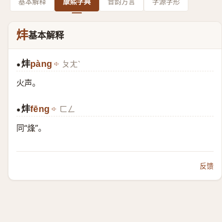
基本解释
康熙字典
音韵方言
字源字形
炐
基本解释
炐
pàng
ㄆㄤˋ
●
火声。
炐
fēng
ㄈㄥ
●
同“
烽
”。
反馈