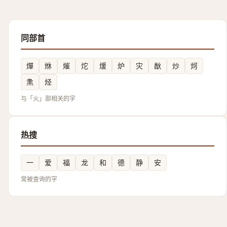
同部首
燀
烌
熣
炨
煖
炉
灾
㷕
炒
炣
㶻
烃
与「火」部相关的字
热搜
一
爱
福
龙
和
德
静
安
常被查询的字