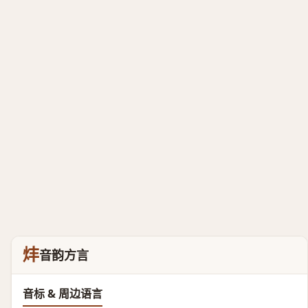
炐
音韵方言
音标 & 周边语言