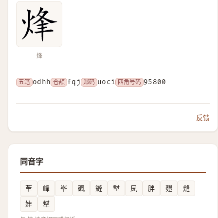
烽
五笔
odhh
仓颉
fqj
郑码
uoci
四角号码
95800
反馈
同音字
䒠
峰
峯
碸
鏠
堼
凨
胖
麷
熢
妦
犎