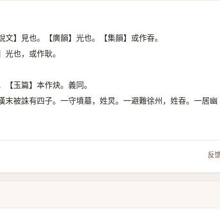
說文】見也。【廣韻】光也。【集韻】或作昋。
】光也，或作耿。
。【玉篇】本作炔。義同。
漢末被誅有四子。一守墳墓，姓炅。一避難徐州，姓昋。一居幽
。
反