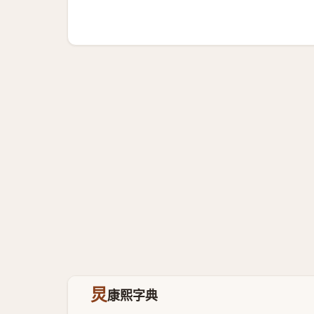
炅
康熙字典