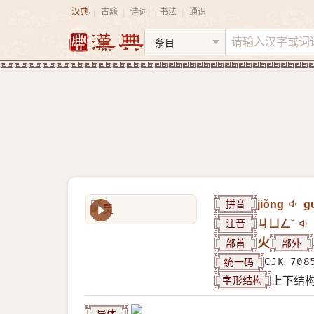
汉典
古籍
诗词
书法
通识
|
|
|
|
拼音
jiǒng
g
注音
ㄐㄩㄥˇ
部首
火
部外
统一码
CJK 708
字形结构
上下结
异体