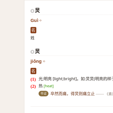
炅
◎
Guì
名
姓
炅
◎
jiǒng
名
光;明亮 [light;bright]。如:炅炅(明亮
热
[heat]
书证
卒然而痛，得炅则痛立止
——
《素