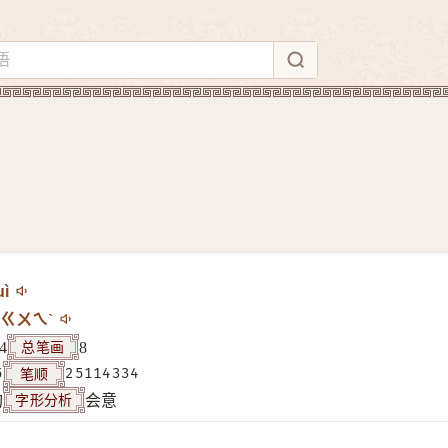
uì
ㄍㄨㄟˋ
总笔画
4
8
笔顺
5
25114334
字形分析
构
会意