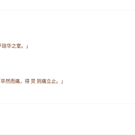
」
乎琼华之室。」
「卒然而痛，得 炅 则痛立止。」