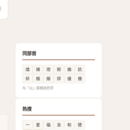
馈
同部首
熻
焴
㶰
焮
煽
炕
炋
燬
爃
烰
燰
熸
与「火」部相关的字
热搜
一
爱
福
龙
和
德