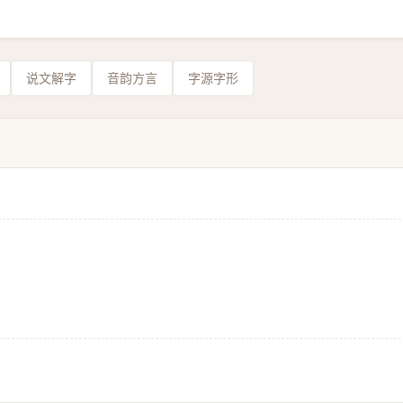
说文解字
音韵方言
字源字形