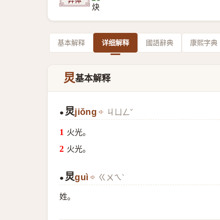
基本解释
详细解释
國語辭典
康熙字典
炅
基本解释
炅
jiǒng
ㄐㄩㄥˇ
●
火光。
火光。
炅
guì
ㄍㄨㄟˋ
●
姓。