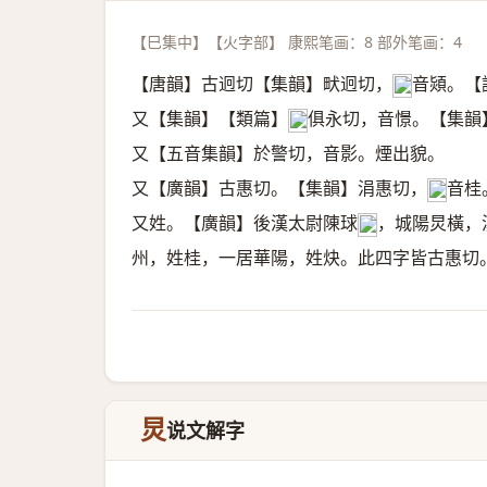
【巳集中】【火字部】 康熙笔画：8 部外笔画：4
【唐韻】古迥切【集韻】畎迥切，
音熲。【
𠀤
又【集韻】【類篇】
俱永切，音憬。【集韻
𠀤
又【五音集韻】於警切，音影。煙出貌。
又【廣韻】古惠切。【集韻】涓惠切，
音桂
𠀤
又姓。【廣韻】後漢太尉陳球
，城陽炅橫，
𥓓
州，姓桂，一居華陽，姓炔。此四字皆古惠切
炅
说文解字