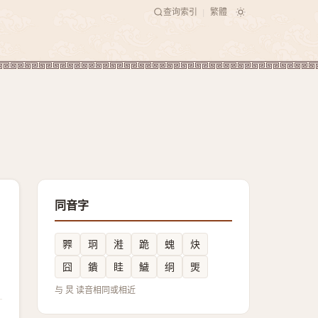
查询索引
繁體
|
同音字
臩
㺾
溎
跪
螝
炔
囧
鐀
眭
鱥
䌹
煚
与 炅 读音相同或相近