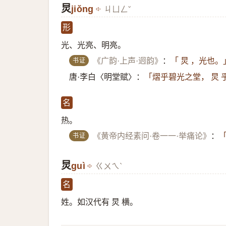
炅
jiǒng
ㄐㄩㄥˇ
形
光、光亮、明亮。
书证
《广韵·上声·迥韵》
：
「 炅 ，光也。
唐·李白〈明堂赋〉：
「熠乎碧光之堂， 炅 
名
热。
书证
《黄帝内经素问·卷一一·举痛论》
：
炅
guì
ㄍㄨㄟˋ
名
姓。如汉代有 炅 横。