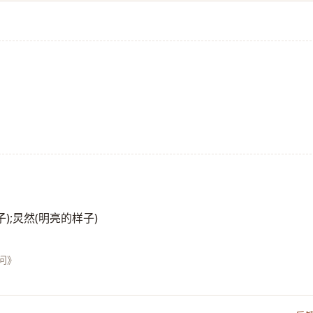
的样子);炅然(明亮的样子)
问》