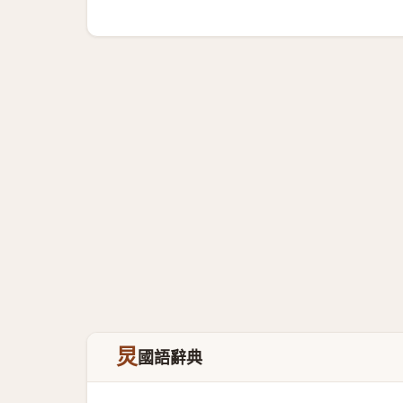
炅
國語辭典