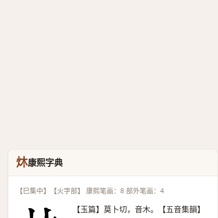
炑
康熙字典
【巳集中】【火字部】 康熙笔画：8 部外笔画：4
【玉篇】莫卜切，音木。【五音集韻】