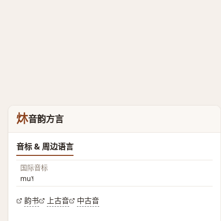
炑
音韵方言
音标 & 周边语言
国际音标
mu˥˧
韵书
上古音
中古音