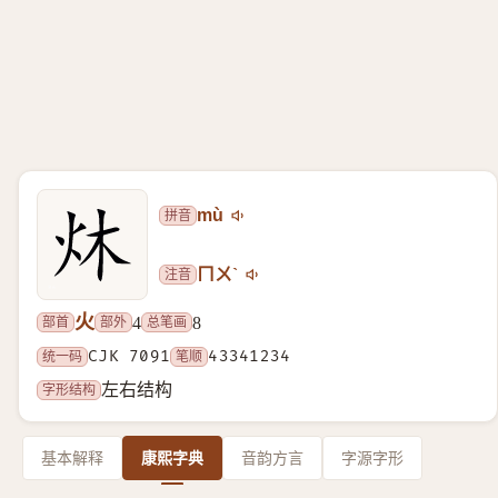
拼音
mù
注音
ㄇㄨˋ
火
部首
部外
总笔画
4
8
统一码
CJK 7091
笔顺
43341234
字形结构
左右结构
基本解释
康熙字典
音韵方言
字源字形