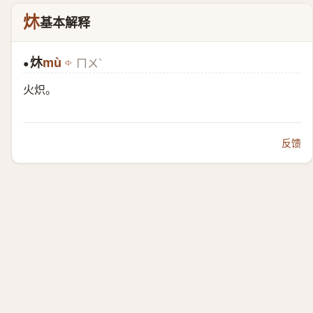
炑
基本解释
炑
mù
ㄇㄨˋ
●
火炽。
反馈