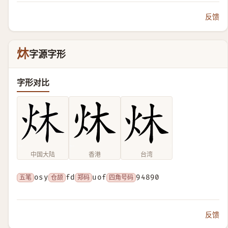
反馈
炑
字源字形
字形对比
中国大陆
香港
台湾
五笔
osy
仓颉
fd
郑码
uof
四角号码
94890
反馈