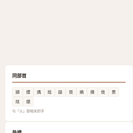
同部首
熲
㷬
㷒
烩
燄
熧
熵
燐
炇
㶾
炫
煺
与「火」部相关的字
热搜