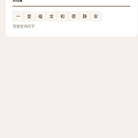
一
爱
福
龙
和
德
静
安
常被查询的字