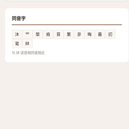
同音字
沐
罒
楘
㾇
苜
䋷
㣎
䀲
暮
㧅
毣
䊾
与 炑 读音相同或相近