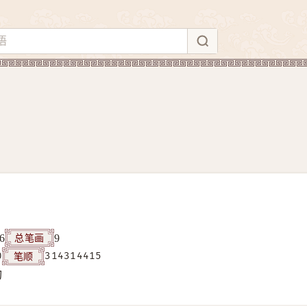
总笔画
6
9
笔顺
0
314314415
构