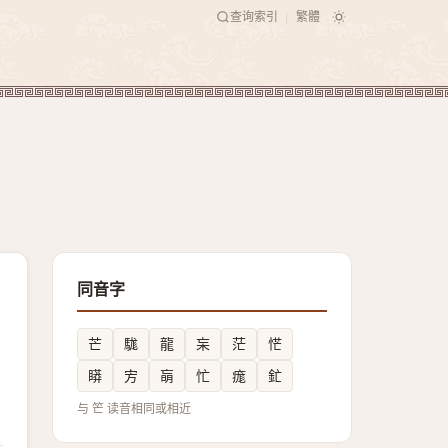
查询索引
繁體
|
同音字
芒
駹
龍
杗
茫
恾
䁳
㝑
朚
忙
痝
釯
与 笀 读音相同或相近