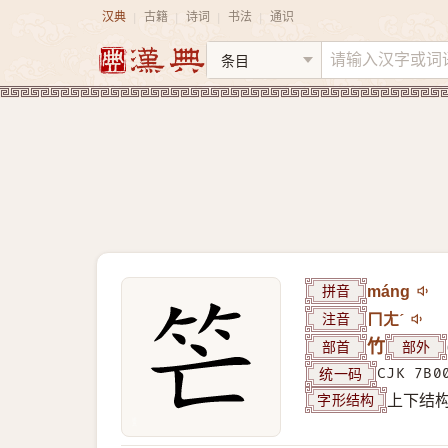
汉典
古籍
诗词
书法
通识
|
|
|
|
拼音
máng
注音
ㄇㄤˊ
部首
竹
部外
统一码
CJK 7B0
字形结构
上下结