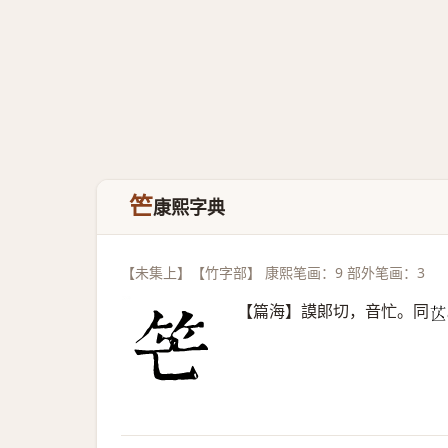
笀
康熙字典
【未集上】【竹字部】 康熙笔画：9 部外笔画：3
【篇海】謨郞切，音忙。同
𦬆