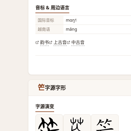
音标 & 周边语言
国际音标
mɑŋ˧˥
越南语
măng
韵书
上古音
中古音
笀
字源字形
字源演变