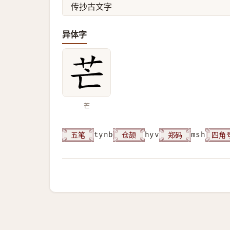
传抄古文字
异体字
芒
五笔
仓颉
郑码
四角
tynb
hyv
msh