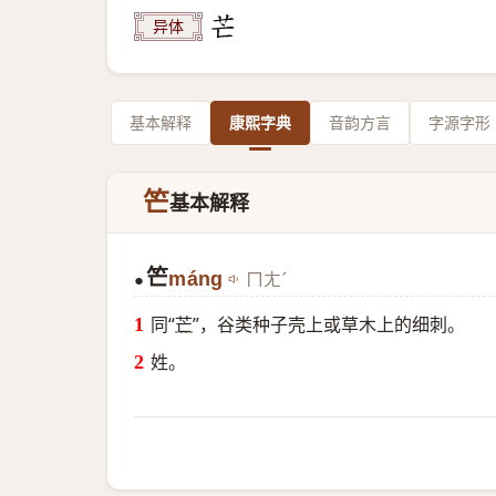
异体
基本解释
康熙字典
音韵方言
字源字形
笀
基本解释
笀
máng
ㄇㄤˊ
●
同“
芒
”，谷类种子壳上或草木上的细刺。
姓。