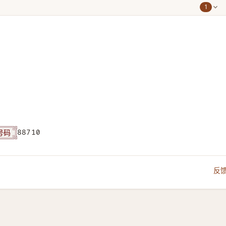
1
号码
88710
反