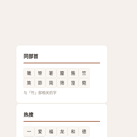
同部首
簚
笹
䇭
箼
箷
竺
䇦
笷
简
筛
篞
箢
与「竹」部相关的字
热搜
一
爱
福
龙
和
德