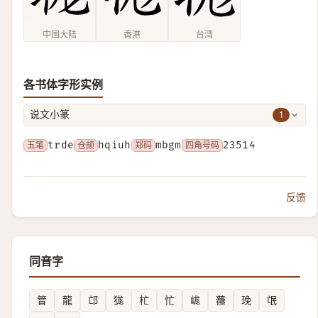
中国大陆
香港
台湾
各书体字形实例
1
说文小篆
五笔
trde
仓颉
hqiuh
郑码
mbgm
四角号码
23514
反馈
同音字
䈍
龍
邙
狵
杧
忙
㟌
蘉
㻊
氓