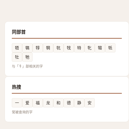
同部首
牾
犒
犉
犅
牨
牫
特
牝
犓
牴
牡
牠
与「牜」部相关的字
热搜
一
爱
福
龙
和
德
静
安
常被查询的字