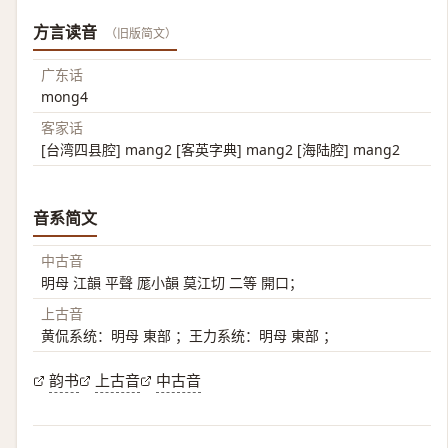
方言读音
（旧版简文）
广东话
mong4
客家话
[台湾四县腔] mang2 [客英字典] mang2 [海陆腔] mang2
音系简文
中古音
明母 江韻 平聲 厖小韻 莫江切 二等 開口；
上古音
黄侃系统：明母 東部 ；王力系统：明母 東部 ；
韵书
上古音
中古音