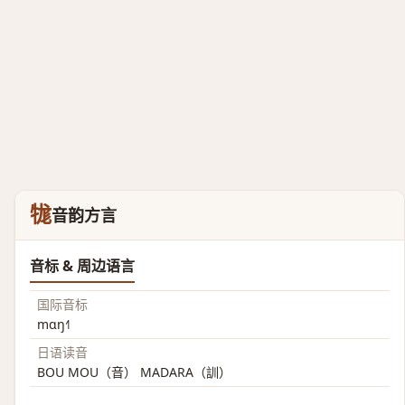
牻
音韵方言
音标 & 周边语言
国际音标
mɑŋ˧˥
日语读音
BOU MOU（音） MADARA（訓）