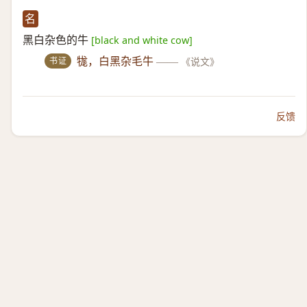
名
黑白杂色的牛
[black and white cow]
书证
牻，白黑杂毛牛
——
《说文》
反馈