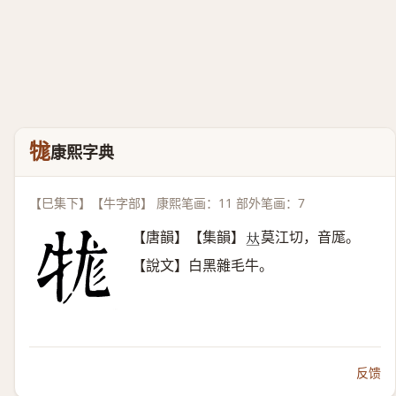
牻
康熙字典
【巳集下】【牛字部】 康熙笔画：11 部外笔画：7
【唐韻】【集韻】
莫江切，音厖。
𠀤
【說文】白黑雜毛牛。
反馈