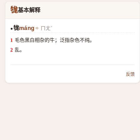
牻
基本解释
牻
máng
ㄇㄤˊ
●
毛色黑白相杂的牛；泛指杂色不纯。
乱。
反馈