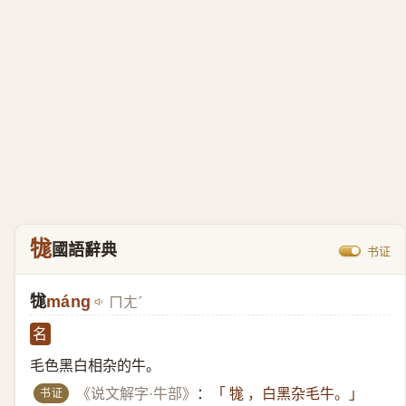
牻
國語辭典
书证
牻
máng
ㄇㄤˊ
名
毛色黑白相杂的牛。
书证
《说文解字·牛部》
：
「 牻 ，白黑杂毛牛。」