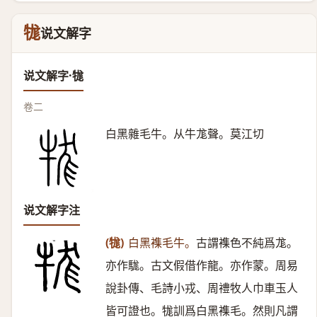
牻
说文解字
说文解字·牻
卷二
白黑雜毛牛。从牛尨聲。莫江切
说文解字注
(牻)
白黑襍毛牛。
古謂襍色不純爲尨。
亦作駹。古文假借作龍。亦作蒙。周易
說卦傳、毛詩小戎、周禮牧人巾車玉人
皆可證也。牻訓爲白黑襍毛。然則凡謂