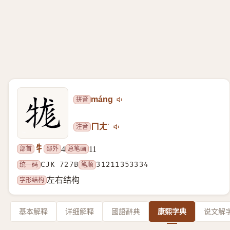
拼音
máng
注音
ㄇㄤˊ
牜
部首
部外
总笔画
4
11
统一码
CJK 727B
笔顺
31211353334
字形结构
左右结构
基本解释
详细解释
國語辭典
康熙字典
说文解