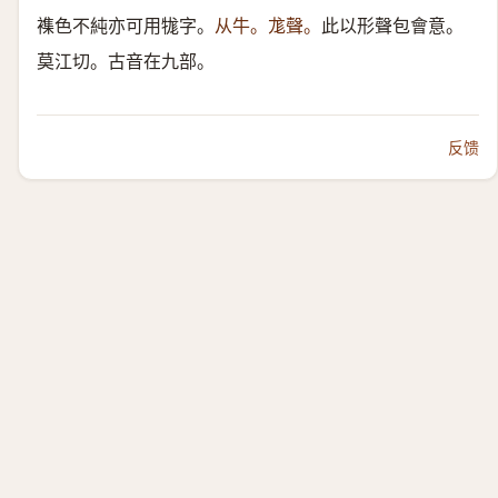
襍色不純亦可用牻字。
从牛。尨聲。
此以形聲包會意。
莫江切。古音在九部。
反馈