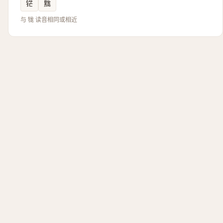
铓
䵨
与 牻 读音相同或相近