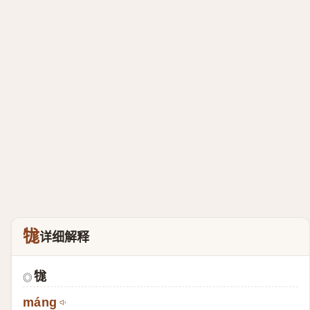
牻
详细解释
牻
◎
máng