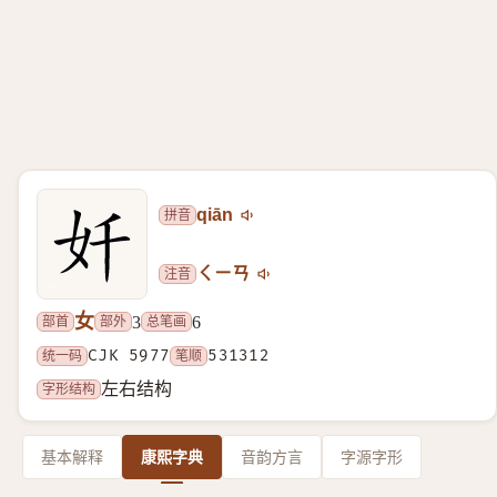
拼音
qiān
注音
ㄑㄧㄢ
女
部首
部外
总笔画
3
6
统一码
CJK 5977
笔顺
531312
字形结构
左右结构
基本解释
康熙字典
音韵方言
字源字形