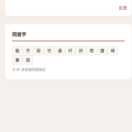
反馈
同音字
籖
开
臤
欦
谦
竏
釺
慳
攓
㯠
騫
㢛
与 奷 读音相同或相近