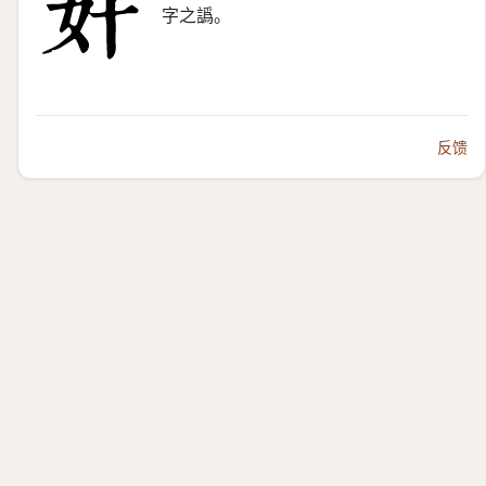
字之譌。
反馈