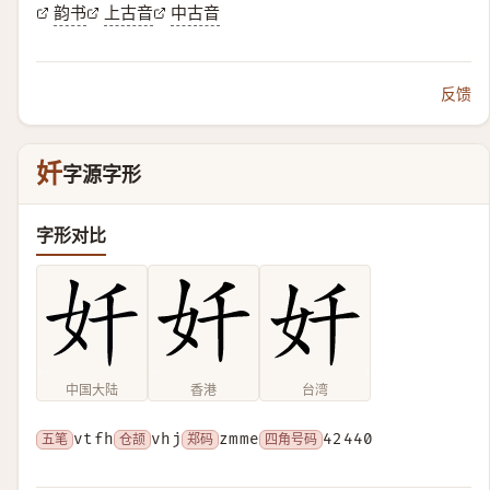
韵书
上古音
中古音
反馈
奷
字源字形
字形对比
中国大陆
香港
台湾
五笔
vtfh
仓颉
vhj
郑码
zmme
四角号码
42440