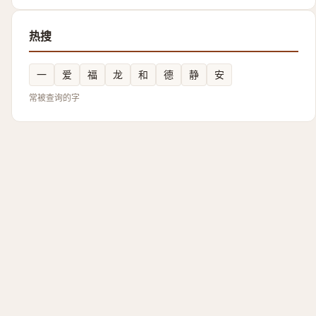
热搜
一
爱
福
龙
和
德
静
安
常被查询的字