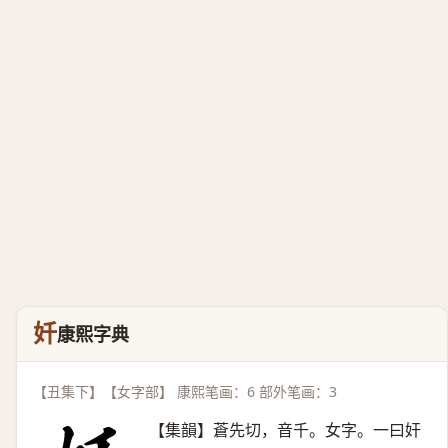
奷
康熙字典
【丑集下】【女字部】 康熙笔画：6 部外笔画：3
【集韻】蒼先切，音千。女字。一曰奸