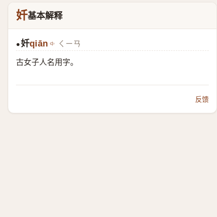
奷
基本解释
奷
qiān
ㄑㄧㄢ
●
古女子人名用字。
反馈