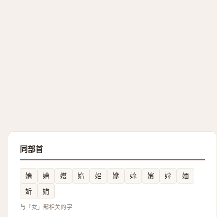
同部首
嬙
㜴
孇
媠
㛎
㜗
㛋
嬪
嫴
媔
妡
姢
与「女」部相关的字