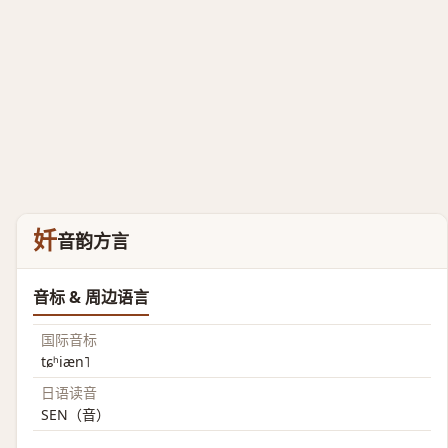
奷
音韵方言
音标 & 周边语言
国际音标
tɕʰiæn˥
日语读音
SEN（音）