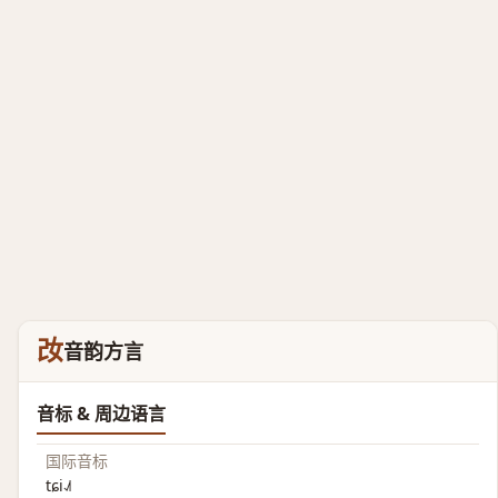
妀
音韵方言
音标 & 周边语言
国际音标
tɕi˨˩˦