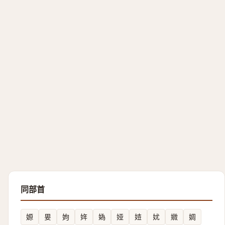
同部首
嫄
㚻
姁
姩
媯
娅
㛸
㚭
㜫
婤