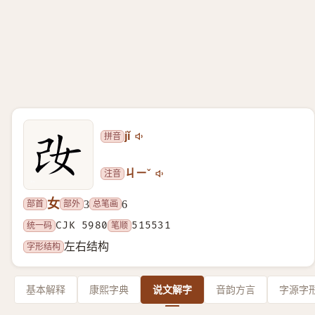
拼音
jǐ
注音
ㄐㄧˇ
女
部首
部外
总笔画
3
6
统一码
CJK 5980
笔顺
515531
字形结构
左右结构
基本解释
康熙字典
说文解字
音韵方言
字源字