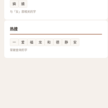
嬩
嬻
与「女」部相关的字
热搜
一
爱
福
龙
和
德
静
安
常被查询的字