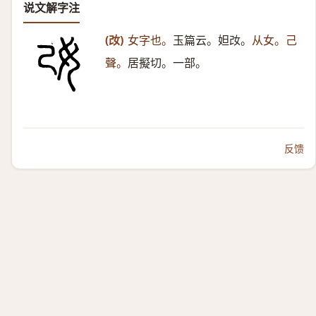
说文解字注
(妀)
女字也。
玉篇云。妲妀。
从女。己
聲。
居擬切。一部。
反馈