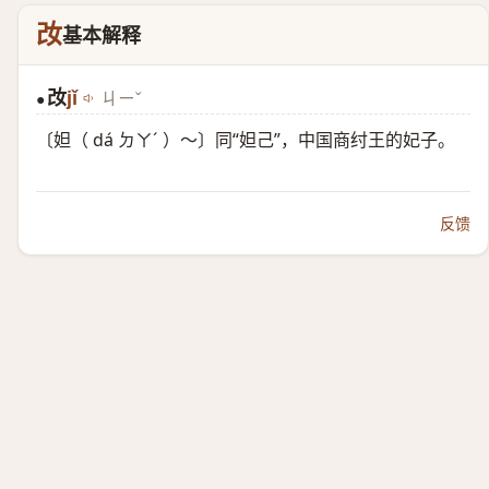
妀
基本解释
妀
jǐ
ㄐㄧˇ
●
〔妲（ dá ㄉㄚˊ ）～〕同“妲己”，中国商纣王的妃子。
反馈