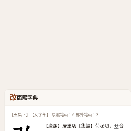
妀
康熙字典
【丑集下】【女字部】 康熙笔画：6 部外笔画：3
【廣韻】居里切【集韻】苟起切，
音
𠀤