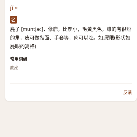
jǐ
名
麂子 [muntjac]，像鹿，比鹿小，毛黄黑色，雄的有很短
的角，皮可做鞋面、手套等，肉可以吃。如:麂眼(形状如
麂眼的篱格)
常用词组
麂皮
反馈