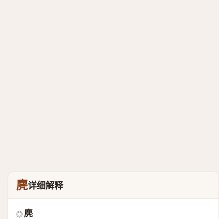
麂
详细解释
麂
◎