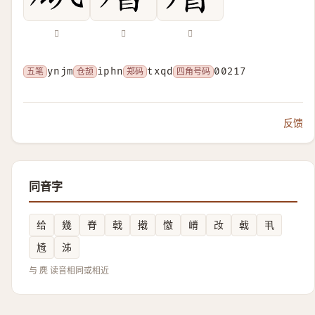
𪊋
𪊨
𪊰
五笔
ynjm
仓颉
iphn
郑码
txqd
四角号码
00217
反馈
同音字
给
幾
脊
戟
撠
憿
嵴
妀
㦸
丮
㞆
泲
与 麂 读音相同或相近