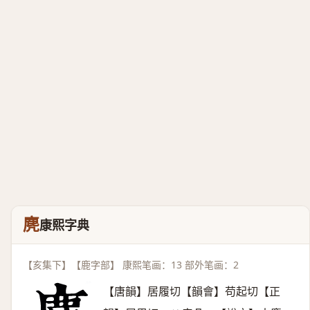
麂
康熙字典
【亥集下】【鹿字部】 康熙笔画：13 部外笔画：2
【唐韻】居履切【韻會】苟起切【正