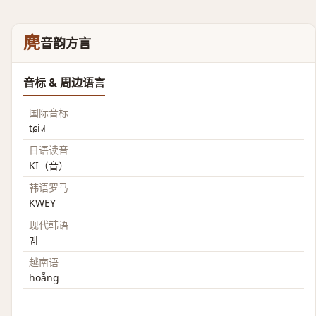
麂
音韵方言
音标 & 周边语言
国际音标
tɕi˨˩˦
日语读音
KI（音）
韩语罗马
KWEY
现代韩语
궤
越南语
hoẵng