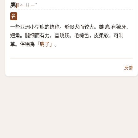
麂
jǐ
ㄐㄧˇ
名
一些亚洲小型鹿的统称。形似犬而较大。雄 麂 有獠牙、
短角。腿细而有力，善跳跃。毛棕色，皮柔软，可制
革。俗稱為
。
「麂子」
反馈