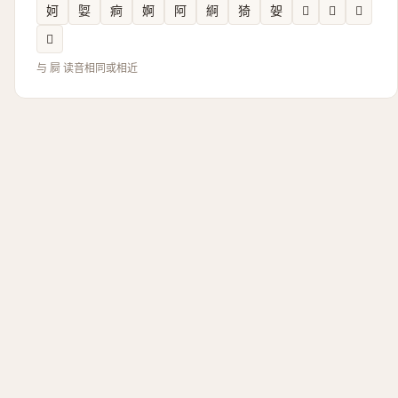
妸
娿
痾
婀
阿
䋪
猗
妿
𨉐
𬮰
𠥍
𪴯
与 屙 读音相同或相近