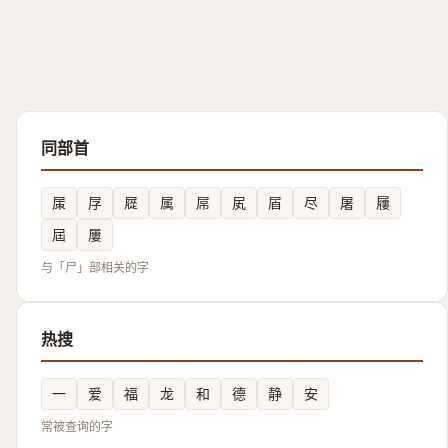
同部首
㞖
㞌
㞞
属
屌
㞍
㞒
尽
屠
屨
屆
屢
与「尸」部相关的字
热搜
一
爱
福
龙
和
德
静
安
常被查询的字