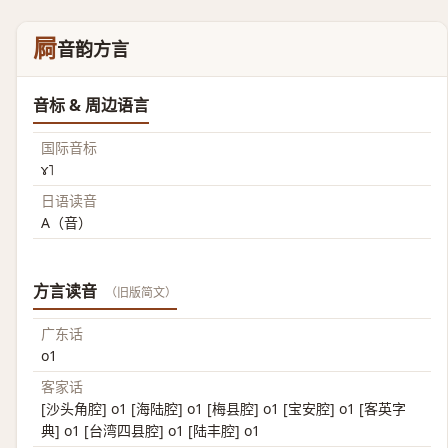
屙
音韵方言
音标 & 周边语言
国际音标
ɤ˥
日语读音
A（音）
方言读音
（旧版简文）
广东话
o1
客家话
[沙头角腔] o1 [海陆腔] o1 [梅县腔] o1 [宝安腔] o1 [客英字
典] o1 [台湾四县腔] o1 [陆丰腔] o1