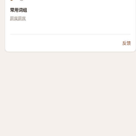
常用词组
屙屎
屙尿
反馈