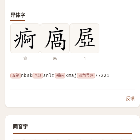
异体字
痾
㢐
𡱻
五笔
nbsk
仓颉
snlr
郑码
xmaj
四角号码
77221
反馈
同音字