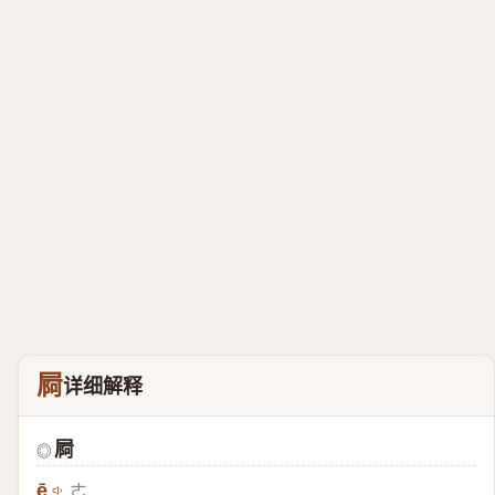
屙
详细解释
屙
◎
ē
ㄜ