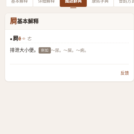
基本解释
详细解释
國語辭典
康熙字典
音韵方
屙
基本解释
屙
ē
ㄜ
●
排泄大小便。
～尿。～屎。～痢。
例如
反馈