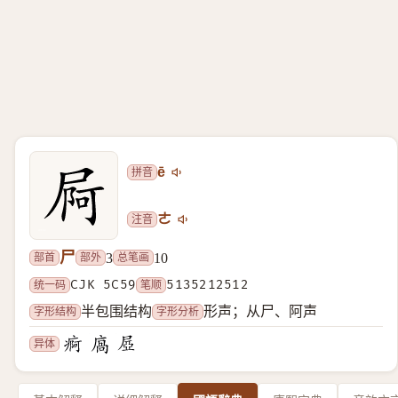
拼音
ē
注音
ㄜ
尸
部首
部外
总笔画
3
10
统一码
CJK 5C59
笔顺
5135212512
字形结构
字形分析
半包围结构
形声；从尸、阿声
异体