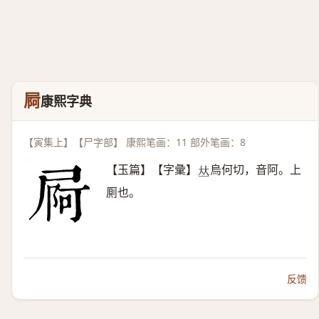
屙
康熙字典
【寅集上】【尸字部】 康熙笔画：11 部外笔画：8
【玉篇】【字彙】
烏何切，音阿。上
𠀤
厠也。
反馈