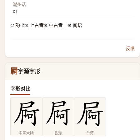
潮州话
o1
韵书
上古音
中古音
闽语
|
反馈
屙
字源字形
字形对比
中国大陆
香港
台湾