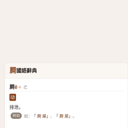
屙
國語辭典
屙
ē
ㄜ
动
排泄。
例如
如：
、
。
「 屙 屎」
「 屙 尿」