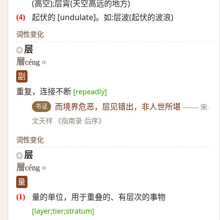
(高空);层霄(天空高远的地方)
起伏的 [undulate]。如:层波(起伏的波浪)
词性变化
层
◎
層
céng
副
重复，连接不断
[repeadly]
书证
而境界危恶，层见错出，非人世所堪
——
宋·
文天祥 《指南录·后序》
词性变化
层
◎
層
céng
量
量的单位，用于重叠的、有层次的事物
[layer;tier;stratum]