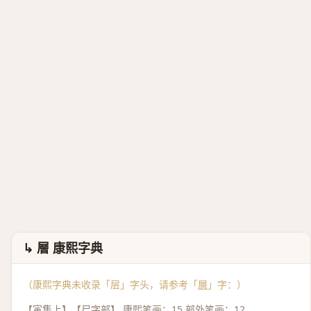
↳ 層 康熙字典
（康熙字典未收录「层」字头，请参考「
層
」字：）
【寅集上】【尸字部】 康熙笔画：15 部外笔画：12