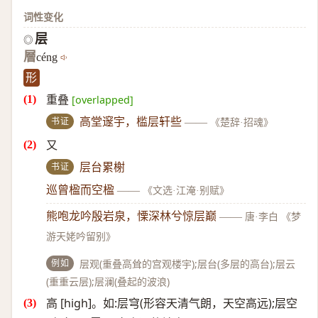
词性变化
层
◎
層
céng
形
重叠
[overlapped]
书证
高堂邃宇，槛层轩些
——
《楚辞·招魂》
又
书证
层台累榭
巡曾楹而空楹
——
《文选·江淹·别赋》
熊咆龙吟殷岩泉，慄深林兮惊层巅
——
唐·李白 《梦
游天姥吟留别》
例如
层观(重叠高耸的宫观楼宇);层台(多层的高台);层云
(重重云层);层澜(叠起的波浪)
高 [high]。如:层穹(形容天清气朗，天空高远);层空