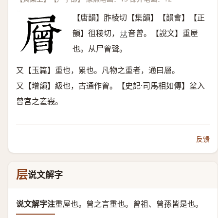
【唐韻】胙棱切【集韻】【韻會】【正
韻】徂稜切，
音曾。【說文】重屋
𠀤
也。从尸曾聲。
又【玉篇】重也，累也。凡物之重者，通曰層。
又【增韻】級也，古通作曾。【史記·司馬相如傳】坌入
曾宮之嵳峩。
反馈
层
说文解字
说文解字注
重屋也。
曾之言重也。曾祖、曾孫皆是也。