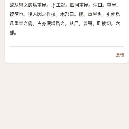
故从曾之層爲重屋。
工記。四阿重屋。注曰。重屋、
𦒱
複笮也。後人因之作樓。木部曰。樓、重屋也。引伸爲
凡重曡之偁。古亦假增爲之。
从尸。曾聲。
昨棱切。六
部。
反馈