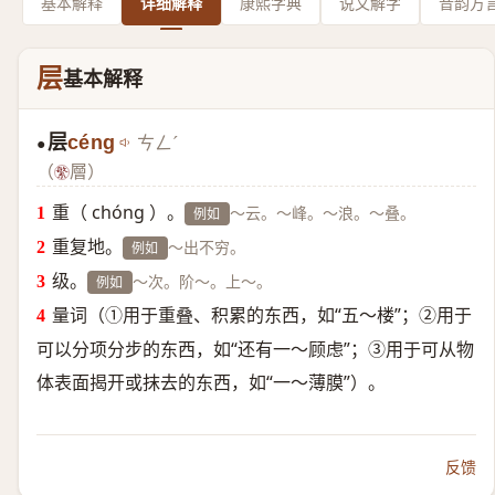
基本解释
详细解释
康熙字典
说文解字
音韵方
层
基本解释
层
céng
ㄘㄥˊ
●
（
層）
重（ chóng ）。
～云。～峰。～浪。～叠。
例如
重复地。
～出不穷。
例如
级。
～次。阶～。上～。
例如
量词（①用于重叠、积累的东西，如“五～楼”；②用于
可以分项分步的东西，如“还有一～顾虑”；③用于可从物
体表面揭开或抹去的东西，如“一～薄膜”）。
反馈