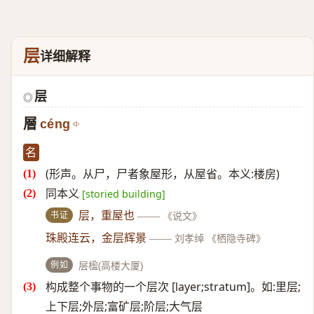
层
详细解释
层
◎
層
céng
名
(形声。从尸，尸者象屋形，从屋省。本义:楼房)
同本义
[storied building]
书证
层，重屋也
——
《说文》
珠殿连云，金层辉景
——
刘孝绰 《栖隐寺碑》
例如
层楹(高楼大厦)
构成整个事物的一个层次 [layer;stratum]。如:里层;
上下层;外层;富矿层;阶层;大气层