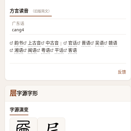
方言读音
（旧版简文）
广东话
cang4
韵书
上古音
中古音
官话
晋语
吴语
赣语
|
湘语
闽语
粤语
平话
客语
反馈
层
字源字形
字源演变