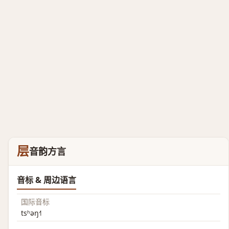
层
音韵方言
音标 & 周边语言
国际音标
tsʰəŋ˧˥