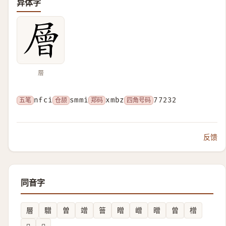
异体字
層
五笔
nfci
仓颉
smmi
郑码
xmbz
四角号码
77232
反馈
同音字
層
驓
曽
竲
䉕
䁬
嶒
㬝
曾
橧