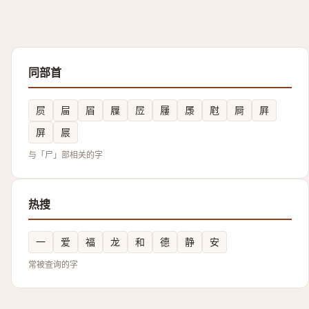
同部首
屃
屇
㞒
屧
㞐
屨
㞙
屗
屙
屛
屏
屒
与「尸」部相关的字
热搜
一
爱
福
龙
和
德
静
安
常被查询的字