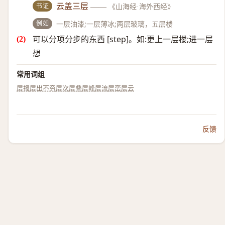
书证
云盖三层
——
《山海经·海外西经》
例如
一层油漆;一层薄冰;两层玻璃，五层楼
可以分项分步的东西 [step]。如:更上一层楼;进一层
想
常用词组
层报
层出不穷
层次
层叠
层峰
层流
层峦
层云
反馈