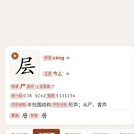
拼音
céng
注音
ㄘㄥˊ
尸
部首
部外
总笔画
3
7
统一码
CJK 5C42
笔顺
5131154
字形结构
字形分析
半包围结构
形声；从尸、曾声
繁体
异体