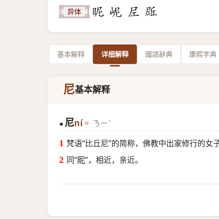
异体
基本解释
详细解释
國語辭典
康熙字典
尼
基本解释
尼
ní
ㄋㄧˊ
●
梵语“比丘尼”的简称，佛教中出家修行的女
同“
昵
”，相近，亲近。