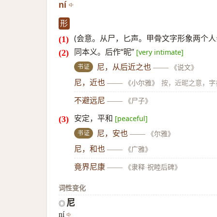
ní
形
(会意。从尸，匕声。甲骨文字形象两个人
同本义。后作“昵”
[very intimate]
书证
尼，从后近之也
——
《说文》
尼，近也
——
《小尔雅》
按，近昵之意，字
不避远尼
——
《尸子》
安定，平和
[peaceful]
书证
尼，安也
——
《尔雅》
尼，和也
——
《广雅》
竟界尼康
——
《隶释·祝睦后碑》
词性变化
尼
◎
ní