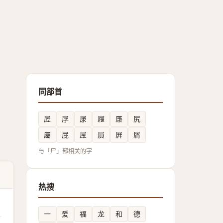
同部首
㞐
㞌
㞗
屜
㞙
尻
屬
屁
㞏
屓
屛
屑
与「尸」部相关的字
热搜
一
爱
福
龙
和
德