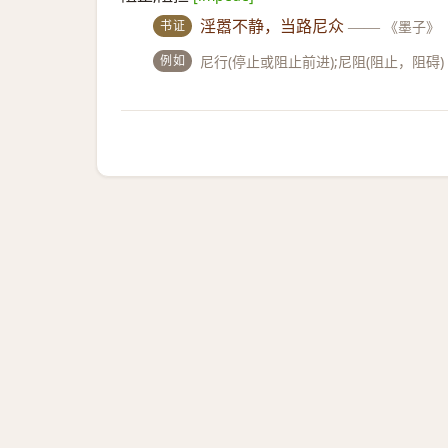
书证
淫嚣不静，当路尼众
——
《墨子》
例如
尼行(停止或阻止前进);尼阻(阻止，阻碍)