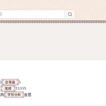
总笔画
3
5
笔顺
C
51335
字形分析
结构
会意