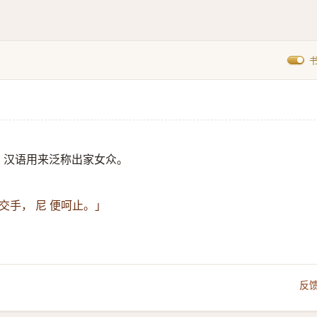
 。汉语用来泛称出家女众。
交手， 尼 便呵止。」
反