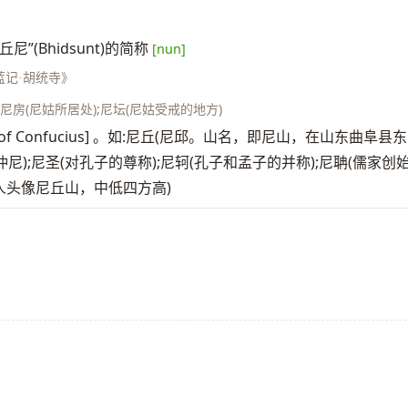
(Bhidsunt)的简称
[nun]
蓝记·胡统寺》
;尼房(尼姑所居处);尼坛(尼姑受戒的地方)
rthplace of Confucius] 。如:尼丘(尼邱。山名，即尼山，在山东曲阜县东
);尼圣(对孔子的尊称);尼轲(孔子和孟子的并称);尼聃(儒家创
人头像尼丘山，中低四方高)