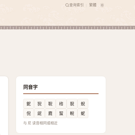
查询索引
繁體
|
同音字
鈮
猊
聣
㮞
貎
蜺
倪
屔
麑
蛪
輗
蚭
与 尼 读音相同或相近