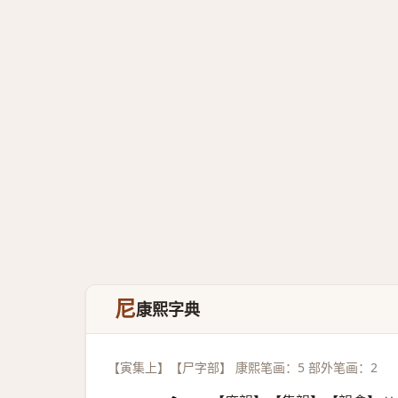
尼
康熙字典
【寅集上】【尸字部】 康熙笔画：5 部外笔画：2