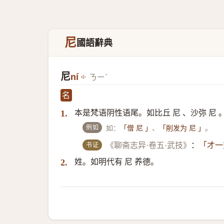
尼
國語辭典
尼
ní
ㄋㄧˊ
名
本是梵语阴性语尾。如比丘 尼 、沙弥 尼
1.
例如
如：
、
。
「僧 尼 」
「削发为 尼 」
书证
《聊斋志异·卷五·武技》
：
「才一
姓。如明代有 尼 养德。
2.