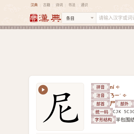
汉典
古籍
诗词
书法
通识
|
|
|
|
拼音
ní
注音
ㄋㄧˊ
部首
尸
部外
统一码
CJK 5C3
字形结构
半包围