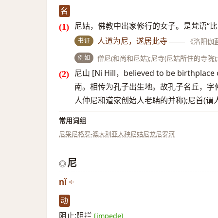
名
尼姑，佛教中出家修行的女子。是梵语“比丘尼”
书证
人道为尼，遂居此寺
——
《洛阳伽
例如
僧尼(和尚和尼姑);尼寺(尼姑所住的寺院)
尼山 [Ni Hill，believed to be bi
南。相传为孔子出生地。故孔子名丘，字仲尼
人仲尼和道家创始人老聃的并称);尼首(谓
常用词组
尼采
尼格罗-澳大利亚人种
尼姑
尼龙
尼罗河
尼
◎
nǐ
动
阻止;阻拦
[impede]