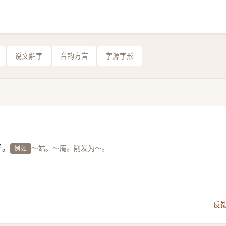
说文解字
音韵方言
字源字形
子。
～姑。～庵。削发为～。
例如
反