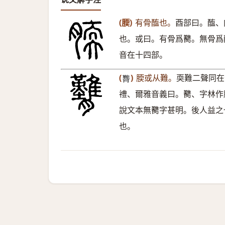
(腝)
有骨醢也。
酉部曰。醢、
也。或曰。有骨爲臡。無骨爲
音在十四部。
(
)
腝或从難。
耎難二聲同在
𦣊
禮、爾雅音義曰。臡、字林作
說文本無臡字甚明。後人益之
也。