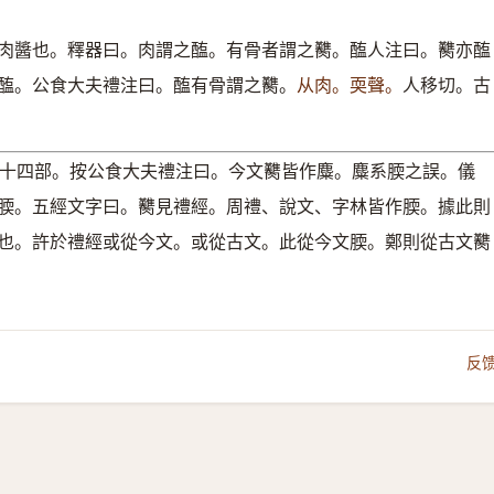
肉醬也。釋器曰。肉謂之醢。有骨者謂之臡。醢人注曰。臡亦醢
醢。公食大夫禮注曰。醢有骨謂之臡。
从肉。耎聲。
人移切。古
十四部。按公食大夫禮注曰。今文臡皆作麋。麋系腝之誤。儀
腝。五經文字曰。臡見禮經。周禮、說文、字林皆作腝。據此則
也。許於禮經或從今文。或從古文。此從今文腝。鄭則從古文臡
反