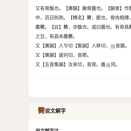
又有骨醢也。【廣韻】雜骨醬也。【韻會】作
中，百日則熟。【釋名】臡，胒也，骨肉相摶，
麋臡。【註】臡，亦醢也。或曰醬也。有骨爲臡
之豆，有昌本麋臡。
又【廣韻】人兮切【集韻】人移切，
音腝。
𠀤
又【廣韻】諾何切，音那。
又【五音集韻】汝來切，音荋。義
同。
𠀤
臡
说文解字
说文解字注