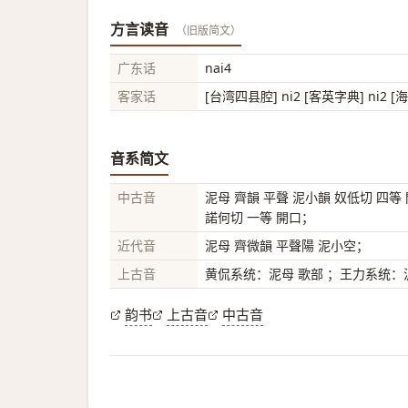
方言读音
（旧版简文）
广东话
nai4
客家话
[台湾四县腔] ni2 [客英字典] ni2 [海
音系简文
中古音
泥母 齊韻 平聲 泥小韻 奴低切 四等
諾何切 一等 開口；
近代音
泥母 齊微韻 平聲陽 泥小空；
上古音
黄侃系统：泥母 歌部 ；王力系统：泥
韵书
上古音
中古音