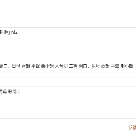
陆腔] ni2
 開口；日母 齊韻 平聲 臡小韻 人兮切 三等 開口；泥母 歌韻 平聲 那小韻
母 歌部 ；
反