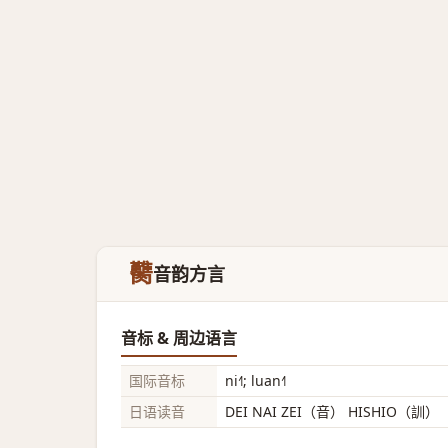
臡
音韵方言
音标 & 周边语言
国际音标
ni˧˥; luan˧˥
日语读音
DEI NAI ZEI（音） HISHIO（訓）