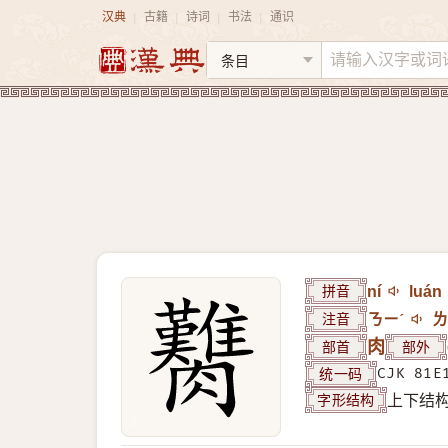
汉典
古籍
诗词
书法
通识
|
|
|
|
拼音
ní
luán
注音
ㄋㄧˊ
ㄌ
部首
肉
部外
统一码
CJK 81E
字形结构
上下结