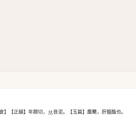
會】【正韻】年題切，
音泥。【玉篇】麋臡，肝髓醢也。
𠀤