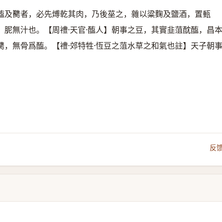
醢及臡者，必先煿乾其肉，乃後莝之，雜以粱麴及鹽酒，置甀
胒無汁也。【周禮·天官·醢人】朝事之豆，其實韭菹酖醢，昌
，無骨爲醢。【禮·郊特牲·恆豆之菹水草之和氣也註】天子朝
反