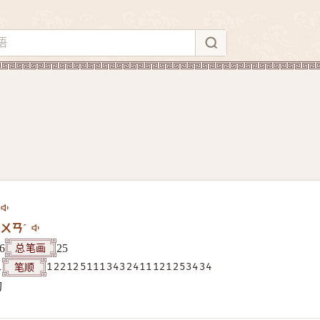
ㄨㄢˊ
总笔画
6
25
笔顺
1
1221251113432411121253434
构