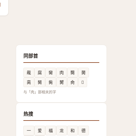
馈
同部首
胾
腐
臠
肉
臋
膐
脔
胬
胔
膥
肏
𬛃
与「肉」部相关的字
热搜
一
爱
福
龙
和
德