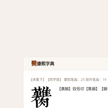
臡
康熙字典
【未集下】【肉字部】 康熙笔画：25 部外笔画：19
【廣韻】奴低切【集韻】【韻