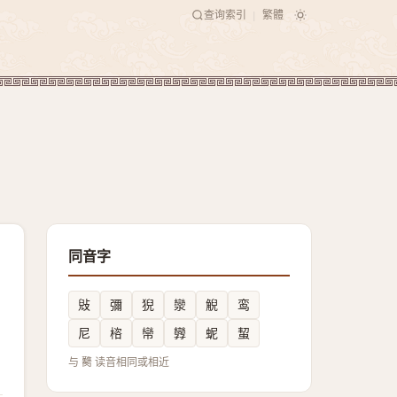
查询索引
繁體
|
同音字
㪒
彌
猊
灓
觬
鸾
尼
㮞
㡩
㝈
蚭
蛪
与 臡 读音相同或相近