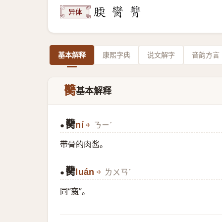
异体
基本解释
康熙字典
说文解字
音韵方言
臡
基本解释
臡
ní
ㄋㄧˊ
●
带骨的肉酱。
臡
luán
ㄌㄨㄢˊ
●
同“
脔
”。