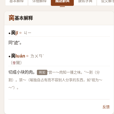
基本解释
详细解释
國語辭典
康熙字典
说文解
脔
基本解释
脔
jī
ㄐㄧ
●
同“
迹
”。
脔
luán
ㄌㄨㄢˊ
●
（
臠）
切成小块的肉。
“尝一～肉知一镬之味。”～割（分
例如
割）。禁～（喻独自占有而不容别人分享的东西，如“视为～
～”）。
反馈