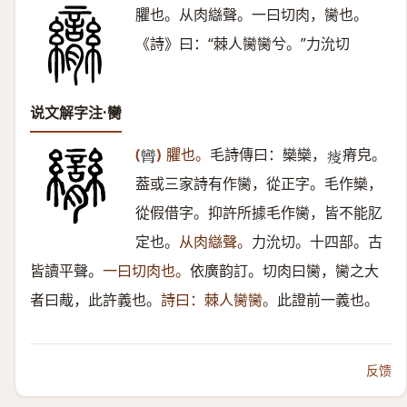
臞也。从肉䜌聲。一曰切肉，臠也。
《詩》曰：“棘人臠臠兮。”力沇切
说文解字注·臠
(
)
臞也。
毛詩傳曰：欒欒，
瘠皃。
𦣏
𤸃
葢或三家詩有作臠，從正字。毛作欒，
從假借字。抑許所據毛作臠，皆不能肊
定也。
从肉䜌聲。
力沇切。十四部。古
皆讀平聲。
一曰切肉也。
依廣韵訂。切肉曰臠，臠之大
者曰胾，此許義也。
詩曰：棘人臠臠。
此證前一義也。
反馈