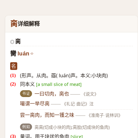
脔
详细解释
脔
◎
臠
luán
名
(形声。从肉。羉( luán)声。本义:小块肉)
同本义
[a small slice of meat]
书证
一曰切肉，脔也
——
《说文》
嘬谓一举尽脔
——
《礼记·曲记》注
尝一脔肉，而知一镬之味
——
《淮南子·说林训》
例如
脔脔(切成小块的肉);脔脍(切成块的鱼肉)
量词。用于块状的鱼肉
[slice]