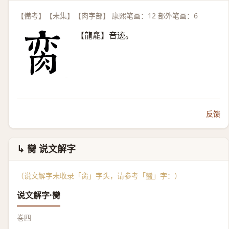
【備考】【未集】【肉字部】 康熙笔画：12 部外笔画：6
【龍龕】音迹。
反馈
↳ 臠 说文解字
（说文解字未收录「脔」字头，请参考「
臠
」字：）
说文解字·臠
卷四