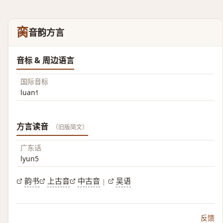
脔
音韵方言
音标 & 周边语言
国际音标
luan˧˥
方言读音
（旧版简文）
广东话
lyun5
韵书
上古音
中古音
吴语
|
反馈