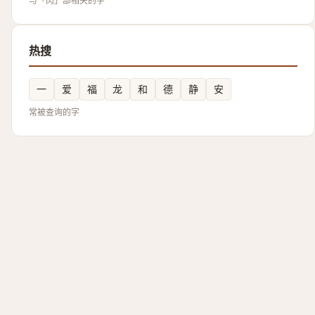
与「肉」部相关的字
热搜
一
爱
福
龙
和
德
静
安
常被查询的字