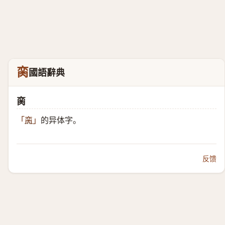
脔
國語辭典
脔
的异体字。
「
脔
」
反馈