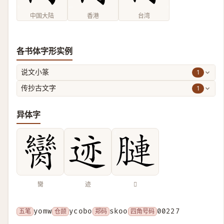
中国大陆
香港
台湾
各书体字形实例
1
说文小篆
1
传抄古文字
异体字
臠
迹
𦟪
五笔
yomw
仓颉
ycobo
郑码
skoo
四角号码
00227