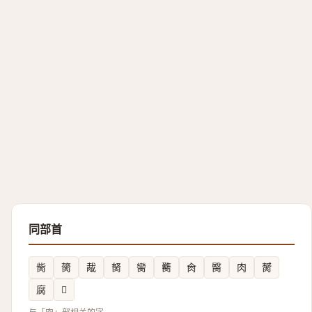
同部首
胔
膐
胾
胬
臠
臡
肏
臋
肉
膥
腐
𬛃