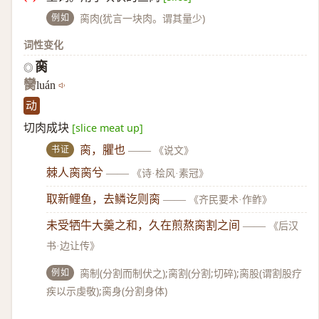
例如
脔肉(犹言一块肉。谓其量少)
词性变化
脔
◎
臠
luán
动
切肉成块
[slice meat up]
书证
脔，臞也
——
《说文》
棘人脔脔兮
——
《诗·桧风·素冠》
取新鲤鱼，去鳞讫则脔
——
《齐民要术·作鲊》
未受牺牛大羹之和，久在煎熬脔割之间
——
《后汉
书·边让传》
例如
脔制(分割而制伏之);脔割(分割;切碎);脔股(谓割股疗
疾以示虔敬);脔身(分割身体)