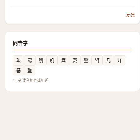
反馈
同音字
鞿
鸾
積
叽
箕
赍
鑾
犄
几
丌
基
墼
与 脔 读音相同或相近