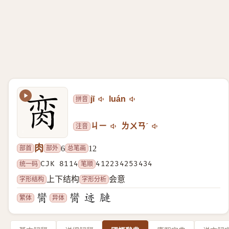
拼音
jī
luán
注音
ㄐㄧ
ㄌㄨㄢˊ
肉
部首
部外
总笔画
6
12
统一码
CJK 8114
笔顺
412234253434
字形结构
字形分析
上下结构
会意
繁体
异体