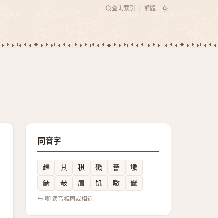
查询索引
繁體
|
同音字
䟇
其
稘
磯
諅
譤
觭
敧
㞓
饥
䁶
畿
与 喞 读音相同或相近