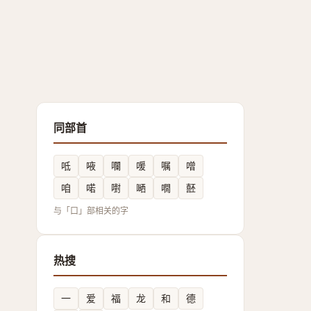
同部首
呧
㖡
㘓
喛
嘱
噌
咱
喏
嚉
嗮
㗴
噽
与「口」部相关的字
热搜
一
爱
福
龙
和
德