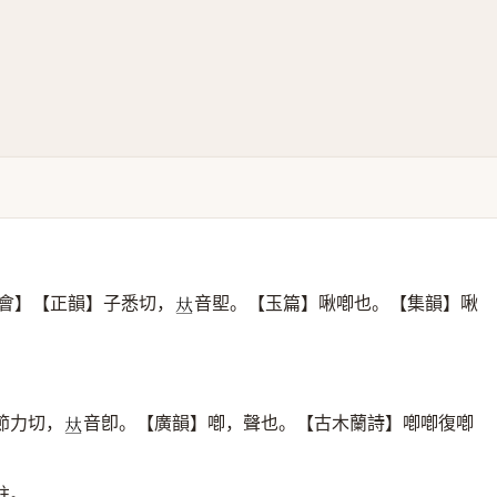
會】【正韻】子悉切，
音堲。【玉篇】啾喞也。【集韻】啾
𠀤
節力切，
音卽。【廣韻】喞，聲也。【古木蘭詩】喞喞復喞
𠀤
註。