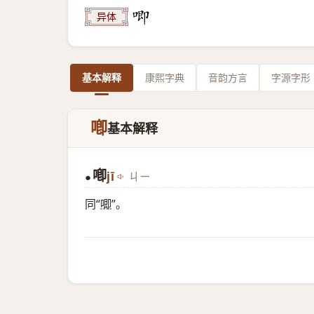
异体
基本解释
康熙字典
音韵方言
字源字形
喞
基本解释
喞
jī
ㄐㄧ
●
同“
唧
”。