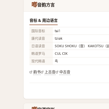
喞
音韵方言
音标 & 周边语言
国际音标
tɕi˥
唐代读音
tziək
日语读音
SOKU SHOKU（音） KAKOTSU（
韩语罗马
CUL CIK
现代韩语
즉
韵书
上古音
中古音