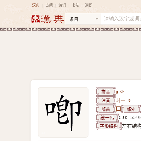
汉典
古籍
诗词
书法
通识
|
|
|
|
拼音
jī
注音
ㄐㄧ
部首
口
部外
统一码
CJK 559
字形结构
左右结