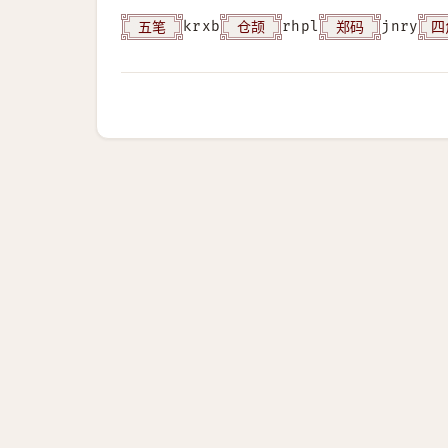
五笔
仓颉
郑码
四
krxb
rhpl
jnry