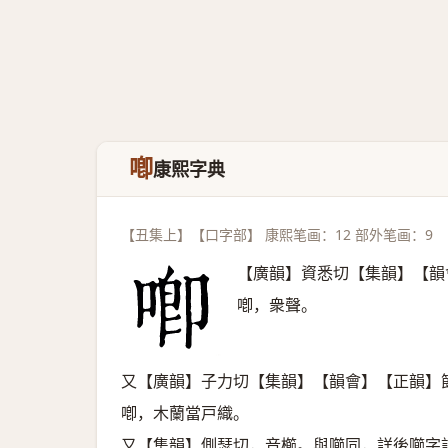
喞
康熙字典
【丑集上】【口字部】 康熙笔画：12 部外笔画：9
【廣韻】資悉切【集韻】【韻
喞，衆聲。
又【廣韻】子力切【集韻】【韻會】【正韻】
喞，木蘭當戸織。
又【集韻】側瑟切，音櫛。與㘉同，詳後㘉字