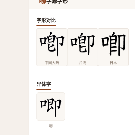
喞
字源字形
字形对比
中国大陆
台湾
日本
异体字
唧