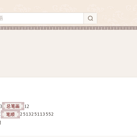
总笔画
3
12
笔顺
E
251325113552
构