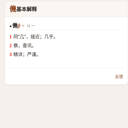
僟
基本解释
僟
jī
ㄐㄧ
●
同“
几
”，接近；几乎。
察，查讯。
精详；严谨。
反馈