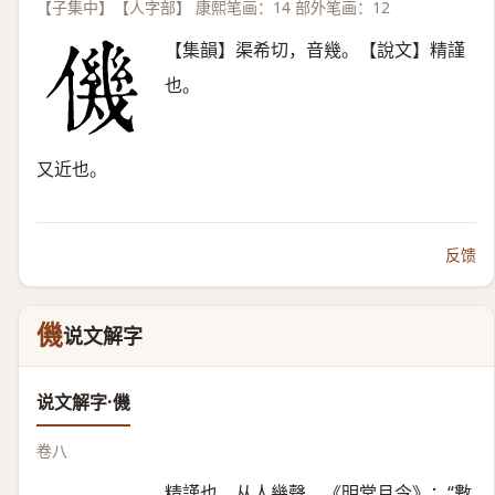
【子集中】【人字部】 康熙笔画：14 部外笔画：12
【集韻】渠希切，音幾。【說文】精謹
也。
又近也。
反馈
僟
说文解字
说文解字·僟
卷八
精謹也。从人幾聲。《明堂月令》：“數