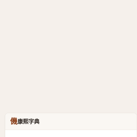
僟
康熙字典