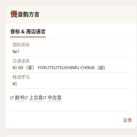
僟
音韵方言
音标 & 周边语言
国际音标
tɕi˥
日语读音
KI GE（音） YOKUTSUTSUSHIMU CHIKAI（訓）
韩语罗马
KI
韵书
上古音
中古音
反馈