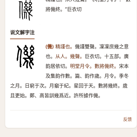
將僟終。”巨衣切
说文解字注
(僟)
精謹也。
僟謹雙聲。凜凜庶幾之意
也。
从人。幾聲。
巨衣切。十五部。廣
韵居依切。
明堂月令。數將僟終。
宋本
及集韵作數。篇、韵作歲。月令。季冬
之月。日窮于次。月竆于紀。星回于天。數將幾終。歳
且更始。鄭、高皆訓幾爲近。許所據作僟。
反馈