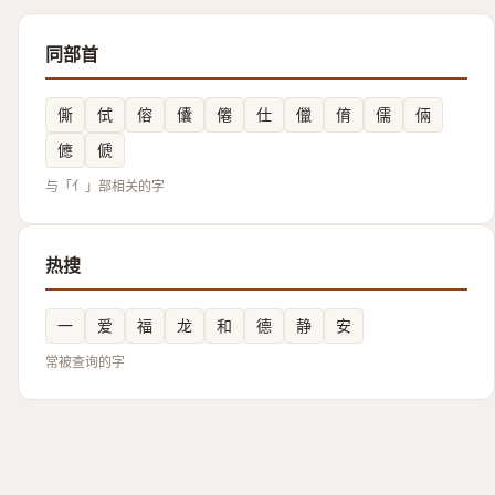
同部首
㒋
侙
傛
儾
㒨
仕
儠
俼
儒
倆
㒣
傂
与「亻」部相关的字
热搜
一
爱
福
龙
和
德
静
安
常被查询的字