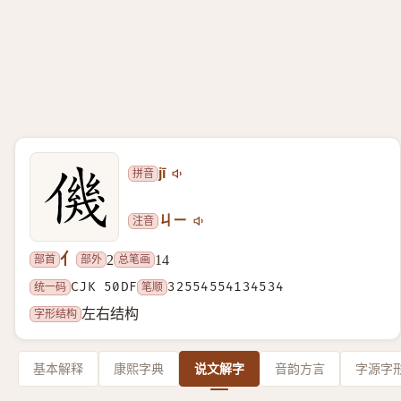
拼音
jī
注音
ㄐㄧ
亻
部首
部外
总笔画
2
14
统一码
CJK 50DF
笔顺
32554554134534
字形结构
左右结构
基本解释
康熙字典
说文解字
音韵方言
字源字