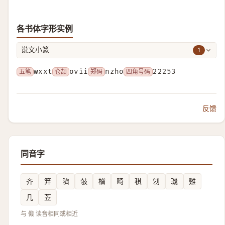
各书体字形实例
1
说文小篆
五笔
wxxt
仓颉
ovii
郑码
nzho
四角号码
22253
反馈
同音字
齐
笄
隮
敧
㮷
畸
稘
刉
璣
雞
几
苙
与 僟 读音相同或相近