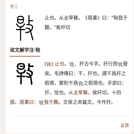
卷三
止也。从攴旱聲。《周書》曰：“㪋我于
艱。”矦旰切
说文解字注·㪋
(
)
止也。
、扞古今字。扞行而
廢
𢽎
𢽎
𢽎
矣。毛詩傳曰：干，扞也。謂干爲扞之
假借，實則干爲
之假借也。手部曰：
𢽎
扞，忮也。
从攴旱聲。
侯旰切。十四
部。
周書曰：
我于艱。
文侯之命篇文。今作扞。
𢽎
反馈