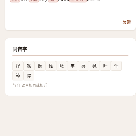
反馈
同音字
焊
䮧
傼
䧲
䧩
芉
感
㺂
旰
忓
簳
銲
与 仠 读音相同或相近