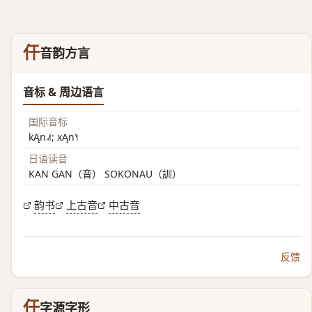
仠
音韵方言
音标 & 周边语言
国际音标
kĄn˨˩˦; xĄn˥˧
日语读音
KAN GAN（音） SOKONAU（訓）
韵书
上古音
中古音
反馈
仠
字源字形