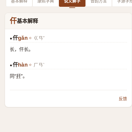
基本解释
康熙字典
说文解字
音韵方言
字源字
仠
基本解释
仠
gǎn
ㄍㄢˇ
●
长，仠长。
仠
hàn
ㄏㄢˋ
●
同“
扞
”。
反馈