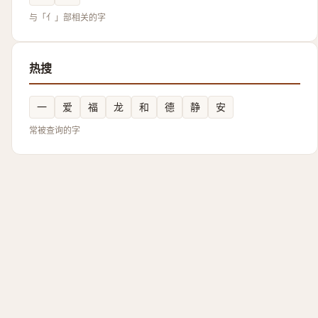
与「亻」部相关的字
热搜
一
爱
福
龙
和
德
静
安
常被查询的字