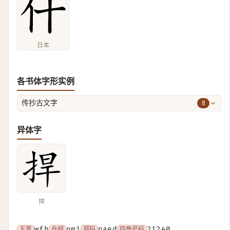
日本
各书体字形实例
8
传抄古文字
异体字
捍
五笔
wfh
仓颉
omj
郑码
naed
四角号码
21240