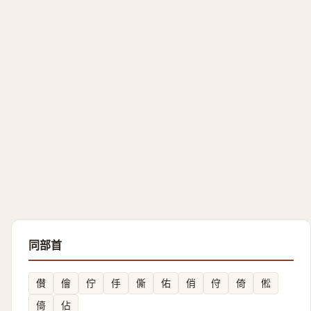
同部首
儧
儈
佇
㐿
㒋
佑
俏
㑏
倚
倯
㑸
佔