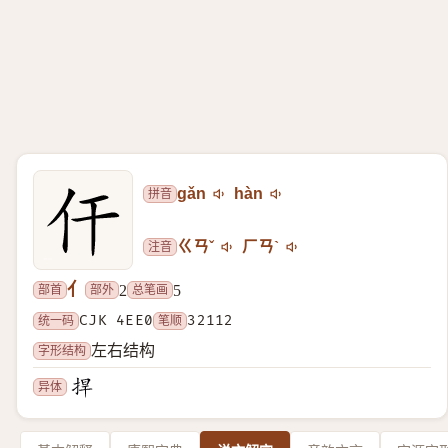
拼音
gǎn
hàn
注音
ㄍㄢˇ
ㄏㄢˋ
亻
部首
部外
总笔画
2
5
统一码
CJK 4EE0
笔顺
32112
字形结构
左右结构
异体