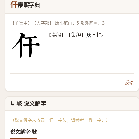
仠
康熙字典
【子集中】【人字部】 康熙笔画：5 部外笔画：3
【廣韻】【集韻】
同捍。
𠀤
反馈
↳ 㪋 说文解字
（说文解字未收录「仠」字头，请参考「
㪋
」字：）
说文解字·㪋