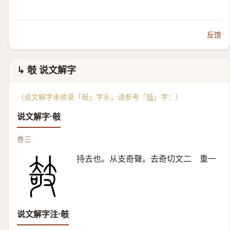
反馈
↳ 攲 说文解字
（说文解字未收录「敧」字头，请参考「
攲
」字：）
说文解字·攲
卷三
持去也。从支奇聲。去奇切文二 重一
说文解字注·攲