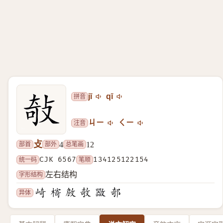
拼音
jī
qī
注音
ㄐㄧ
ㄑㄧ
攴
部首
部外
总笔画
4
12
统一码
CJK 6567
笔顺
134125122154
字形结构
左右结构
异体