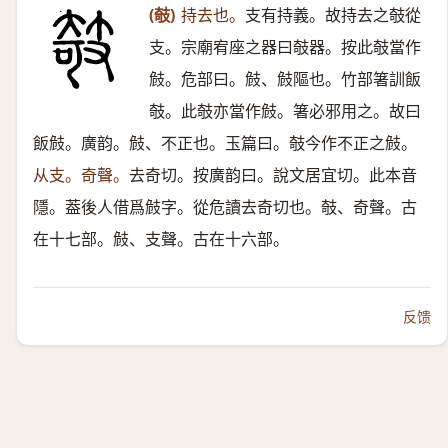
(攲)
持去也。
支有持義。故持去之攲從
支。宗廟宥座之器曰攲器。按此攲當作
㩻。危部曰。㩻、㩻䧢也。竹部箸訓飯
攲。此攲亦當作㩻。箸必邪用之。故曰
飯㩻。廣韵。㩻、不正也。玉篇曰。攲今作不正之㩻。
从支。奇聲。
去奇切。按廣韵曰。說文居宜切。此本音
隱。葢後人借爲㩻字。從危讀去奇切也。攲、奇聲。古
在十七部。㩻、支聲。古在十六部。
反馈