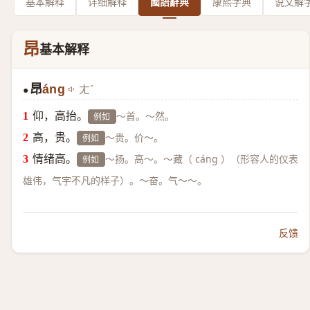
基本解释
详细解释
國語辭典
康熙字典
说文解
昂
基本解释
昂
áng
ㄤˊ
●
仰，高抬。
～首。～然。
例如
高，贵。
～贵。价～。
例如
情绪高。
～扬。高～。～藏（ cáng ）（形容人的仪表
例如
雄伟，气宇不凡的样子）。～奋。气～～。
反馈