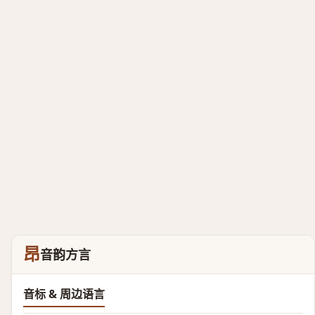
昂
音韵方言
音标 & 周边语言