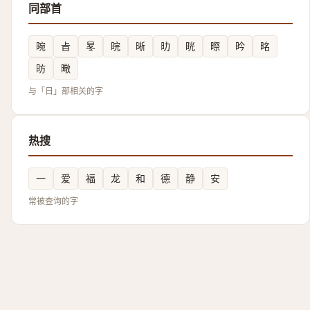
同部首
晼
㫖
㫡
晥
晰
㫑
晄
暩
昑
㫥
昉
曔
与「日」部相关的字
热搜
一
爱
福
龙
和
德
静
安
常被查询的字