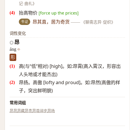
记·曲礼》
抬高物价
[force up the prices]
书证
昂其直，居为奇货
——
《聊斋志异·促织》
词性变化
昂
◎
áng
形
高(与“低”相对) [high]。如:昂霄(高入霄汉，形容出
人头地或才能杰出)
昂扬。高傲 [lofty and proud]。如:昂然(高傲的样
子，突出鲜明貌)
常用词组
昂昂
昂藏
昂贵
昂首阔步
昂扬