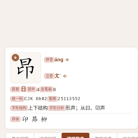
拼音
áng
注音
ㄤˊ
日
部首
部外
总笔画
4
8
统一码
CJK 6602
笔顺
25113552
字形结构
字形分析
上下结构
形声；从曰、卬声
异体