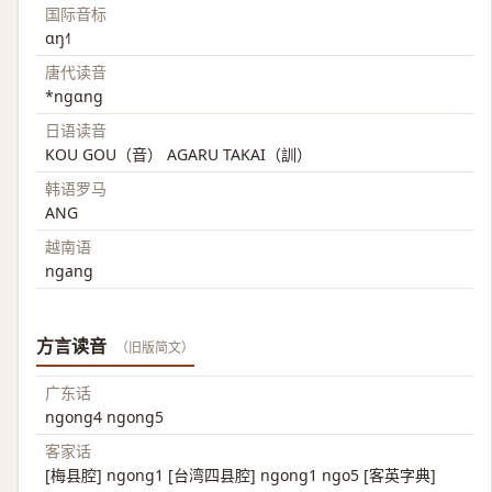
国际音标
ɑŋ˧˥
唐代读音
*ngɑng
日语读音
KOU GOU（音） AGARU TAKAI（訓）
韩语罗马
ANG
越南语
ngang
方言读音
（旧版简文）
广东话
ngong4 ngong5
客家话
[梅县腔] ngong1 [台湾四县腔] ngong1 ngo5 [客英字典]