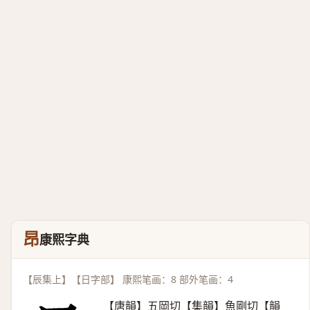
昂
康熙字典
【辰集上】【日字部】 康熙笔画：8 部外笔画：4
【唐韻】五岡切【集韻】魚剛切【韻