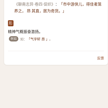
《聊斋志异·卷四·促织》
：
「市中游侠儿，得佳者笼
养之， 昂 其直，居为奇货。」
形
精神气概振奋激扬。
例如
如：
。
「气宇轩 昂 」
反馈