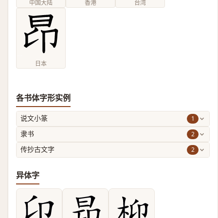
中国大陆
香港
台湾
日本
各书体字形实例
1
说文小篆
2
隶书
2
传抄古文字
异体字