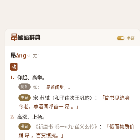
昂
國語辭典
书证
昂
áng
ㄤˊ
动
仰起、高举。
1.
例如
如：
。
「昂首阔步」
书证
宋·苏轼〈和子由次王巩韵〉：
「简书见迫身
今老，尊酒闻呼首一 昂 。」
高涨、上扬。
2.
书证
《新唐书·卷一○九·崔义玄传》
：
「俄而物质价
踊 昂 ，百贾惊扰。」