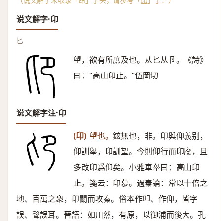
（说文解字未收录「昂」字头，请参考「
卬
」字：）
说文解字·卬
匕
望，欲有所庶及也。从匕从卪。《詩》
曰：“高山卬止。”伍岡切
说文解字注·卬
(卬)
望也。
鉉無也，非。卬與仰義别，
仰訓舉，卬訓望。今則仰行而卬廢，且
多改卬爲仰矣。小雅車舝曰：高山卬
止。箋云：卬慕。過秦論：常以十倍之
地、百萬之衆，卬關而攻秦。俗本作叩、作仰，皆字
誤、聲誤耳。晉語：如川然，有原，以御浦而後大。孔