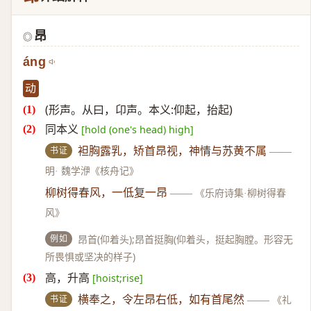
昂
◎
áng
动
(形声。从曰，卬声。本义:仰起，抬起)
同本义
[hold (one's head) high]
书证
袒胸露乳，矫首昂视，神情与苏黄不属
——
明· 魏学洢《核舟记》
柳树得春风，一低复一昂
——
《乐府诗集·柳树得春
风》
例如
昂首(仰着头);昂首挺胸(仰着头，挺起胸膛。形容无
所畏惧或坚决的样子)
高，升高
[hoist;rise]
书证
横奉之，令左昂右低，如有首尾然
——
《礼