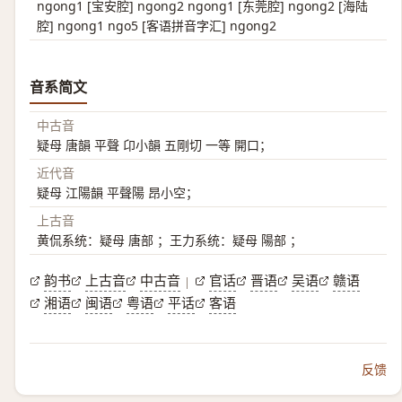
ngong1 [宝安腔] ngong2 ngong1 [东莞腔] ngong2 [海陆
腔] ngong1 ngo5 [客语拼音字汇] ngong2
音系简文
中古音
疑母 唐韻 平聲 卬小韻 五剛切 一等 開口；
近代音
疑母 江陽韻 平聲陽 昂小空；
上古音
黄侃系统：疑母 唐部 ；王力系统：疑母 陽部 ；
韵书
上古音
中古音
官话
晋语
吴语
赣语
|
湘语
闽语
粤语
平话
客语
反馈