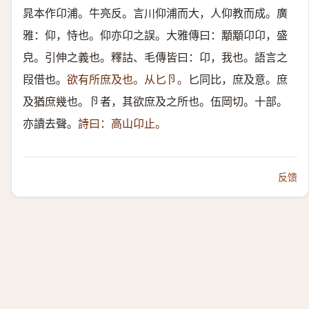
晁本作卬浦。牛亮反。言川仰浦而大，人仰教而成。廣
雅：仰，恃也。仰亦卬之誤。大雅傳曰：顒顒卬卬，盛
皃。引伸之義也。釋詁、毛傳皆曰：卬，我也。語言之
叚借也。
欲有所庶及也。从匕卪。
匕同比，庶及意。庶
及猶庶幾也。卪者，其欲庶及之所也。伍岡切。十部。
亦讀去聲。
詩曰：高山卬止。
反馈