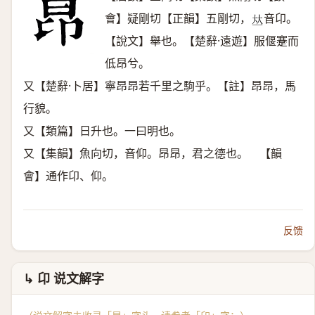
會】疑剛切【正韻】五剛切，
音卬。
𠀤
【說文】舉也。【楚辭·遠遊】服偃蹇而
低昂兮。
又【楚辭·卜居】寧昂昂若千里之駒乎。【註】昂昂，馬
行貌。
又【類篇】日升也。一曰明也。
又【集韻】魚向切，音仰。昂昂，君之德也。 【韻
會】通作卬、仰。
反馈
↳ 卬 说文解字