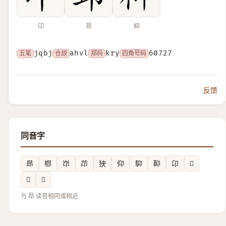
卬
昻
枊
五笔
jqbj
仓颉
ahvl
郑码
kry
四角号码
60727
反馈
同音字
昻
㭿
岇
䒢
㹧
仰
䭹
䩕
卬
𩑝
𬒉
𲝦
与 昂 读音相同或相近