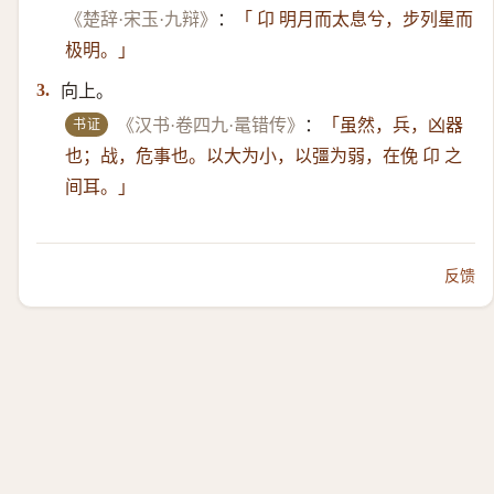
《楚辞·宋玉·九辩》
：
「 卬 明月而太息兮，步列星而
极明。」
向上。
3.
书证
《汉书·卷四九·鼌错传》
：
「虽然，兵，凶器
也；战，危事也。以大为小，以彊为弱，在俛 卬 之
间耳。」
反馈