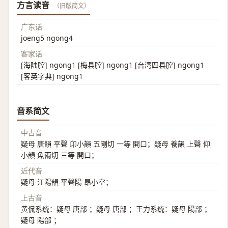
方言读音
（旧版简文）
广东话
joeng5 ngong4
客家话
[海陆腔] ngong1 [梅县腔] ngong1 [台湾四县腔] ngong1
[客英字典] ngong1
音系简文
中古音
疑母 唐韻 平聲 卬小韻 五剛切 一等 開口；疑母 養韻 上聲 仰
小韻 魚兩切 三等 開口；
近代音
疑母 江陽韻 平聲陽 昂小空；
上古音
黄侃系统：疑母 唐部 ；疑母 唐部 ；王力系统：疑母 陽部 ；
疑母 陽部 ；