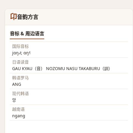
卬
音韵方言
音标 & 周边语言
国际音标
jɑŋ˨˩˦; ɑŋ˧˥
日语读音
GAU KYAU（音） NOZOMU NASU TAKABURU（訓）
韩语罗马
ANG
现代韩语
앙
越南语
ngang