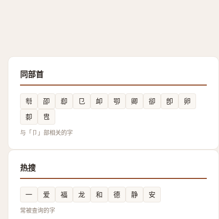
同部首
厁
卲
㕁
㔾
卹
卾
卿
卻
卽
卵
厀
㕀
与「卩」部相关的字
热搜
一
爱
福
龙
和
德
静
安
常被查询的字