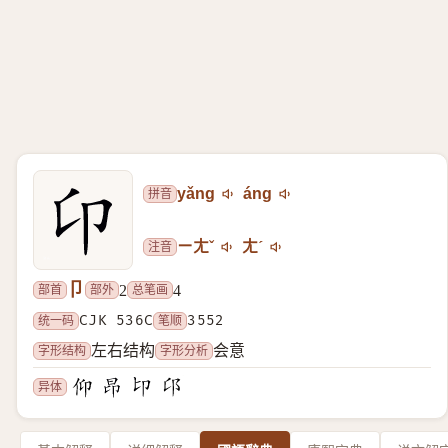
拼音
yǎng
áng
注音
ㄧㄤˇ
ㄤˊ
卩
部首
部外
总笔画
2
4
统一码
CJK 536C
笔顺
3552
字形结构
字形分析
左右结构
会意
异体