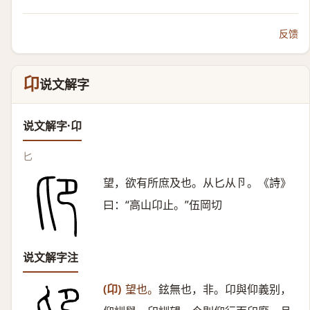
反馈
卬
说文解字
说文解字·卬
匕
望，欲有所庶及也。从匕从卪。《詩》
曰：“高山卬止。”伍岡切
说文解字注
(卬)
望也。
鉉無也，非。卬與仰義别，