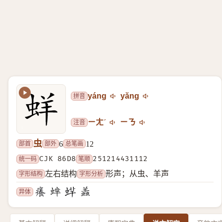
拼音
yáng
yăng
注音
ㄧㄤˊ
ㄧㄋ
虫
部首
部外
总笔画
6
12
统一码
CJK 86D8
笔顺
251214431112
字形结构
字形分析
左右结构
形声；从虫、羊声
异体