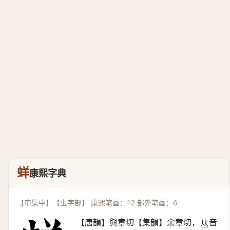
蛘
康熙字典
【申集中】【虫字部】 康熙笔画：12 部外笔画：6
【唐韻】與章切【集韻】余章切，
音
𠀤