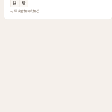
婸
旸
与 蛘 读音相同或相近