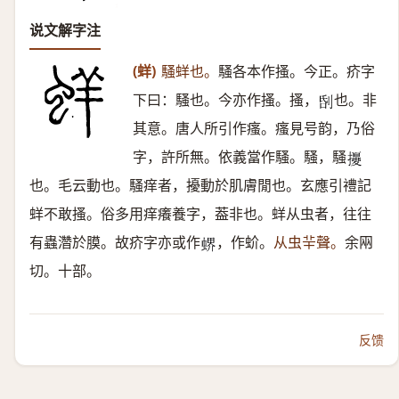
说文解字注
(蛘)
騷蛘也。
騷各本作搔。今正。疥字
下曰：騷也。今亦作搔。搔，
也。非
𠜜
其意。唐人所引作瘙。瘙見号韵，乃俗
字，許所無。依義當作騷。騷，騷
𢹎
也。毛云動也。騷痒者，擾動於肌膚閒也。玄應引禮記
蛘不敢搔。俗多用痒癢養字，葢非也。蛘从虫者，往往
有蟲濳於膜。故疥字亦或作
，作蚧。
从虫⺸聲。
余㒳
𧎁
切。十部。
反馈