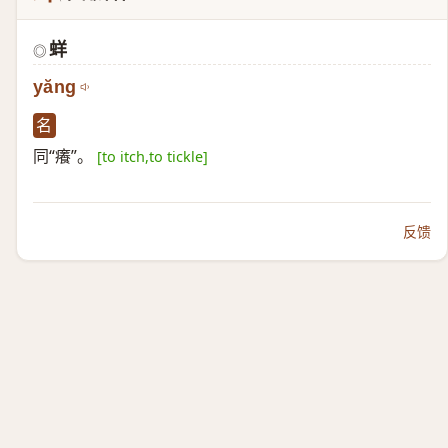
蛘
◎
yăng
名
同“癢”。
[to itch,to tickle]
反馈