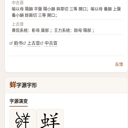
中古音
喻以母 陽韻 平聲 陽小韻 與章切 三等 開口；喻以母 養韻 上聲
養小韻 餘兩切 三等 開口；
上古音
黄侃系统：影母 唐部 ；王力系统：餘母 陽部 ；
韵书
上古音
中古音
反馈
蛘
字源字形
字源演变