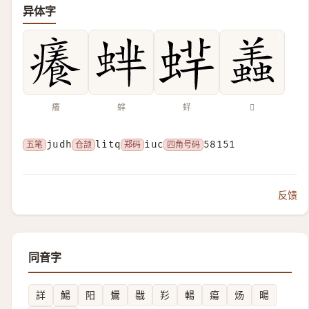
异体字
癢
蝆
䖹
𧒃
五笔
judh
仓颉
litq
郑码
iuc
四角号码
58151
反馈
同音字
詳
鰑
阳
鸉
㦹
羏
輰
瘍
炀
暘