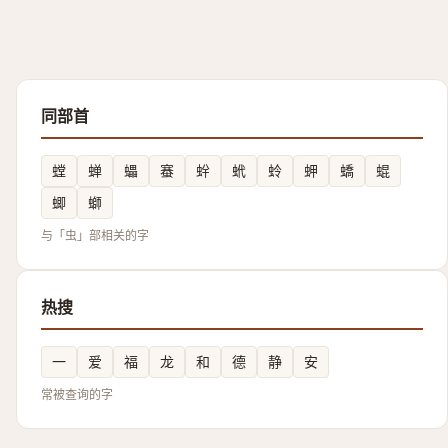
同部首
螳
蝉
蠝
䗙
䖫
蚮
蛉
䖬
蟜
蜫
蝍
螄
与「虫」部相关的字
热搜
一
爱
福
龙
和
德
静
安
常被查询的字