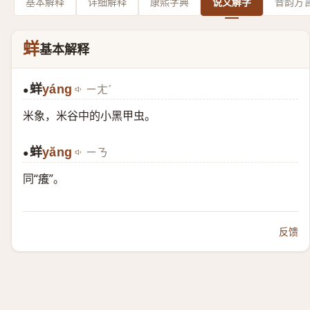
基本解释
详细解释
康熙字典
说文解字
音韵方
蛘
基本解释
蛘
yáng
ㄧㄤˊ
●
米象，米谷中的小黑甲虫。
蛘
yăng
ㄧㄋ
●
同“
癢
”。
反馈