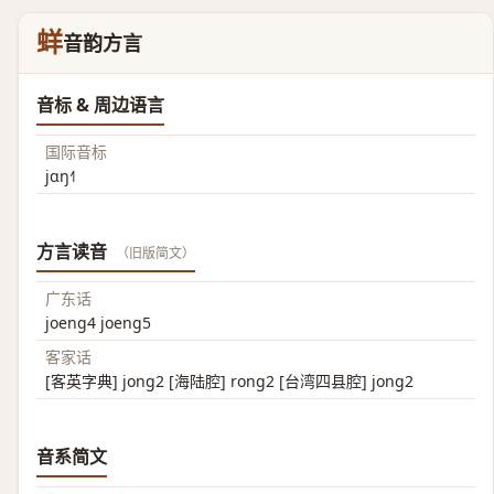
蛘
音韵方言
音标 & 周边语言
国际音标
jɑŋ˧˥
方言读音
（旧版简文）
广东话
joeng4 joeng5
客家话
[客英字典] jong2 [海陆腔] rong2 [台湾四县腔] jong2
音系简文