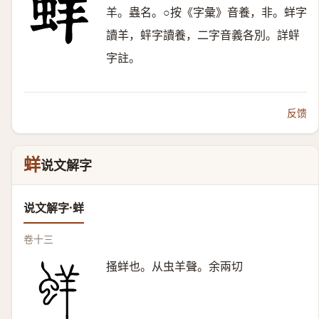
羊。蟲名。○按《字彙》音養，非。蛘字
讀羊，䖹字讀養，二字音義各別。詳䖹
字註。
反馈
蛘
说文解字
说文解字·蛘
卷十三
搔蛘也。从虫羊聲。余兩切