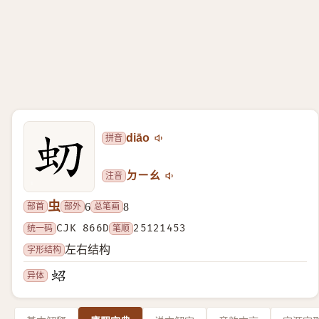
拼音
diāo
注音
ㄉㄧㄠ
虫
部首
部外
总笔画
6
8
统一码
CJK 866D
笔顺
25121453
字形结构
左右结构
异体