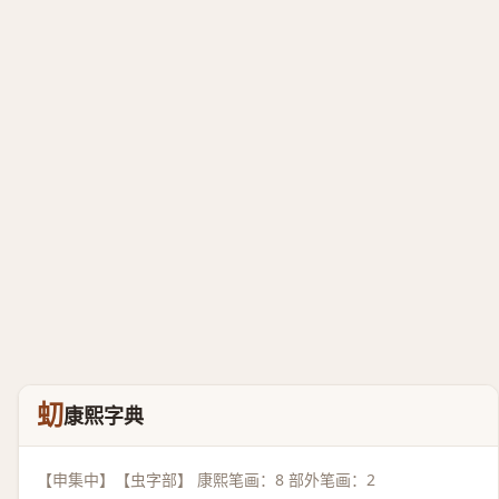
虭
康熙字典
【申集中】【虫字部】 康熙笔画：8 部外笔画：2