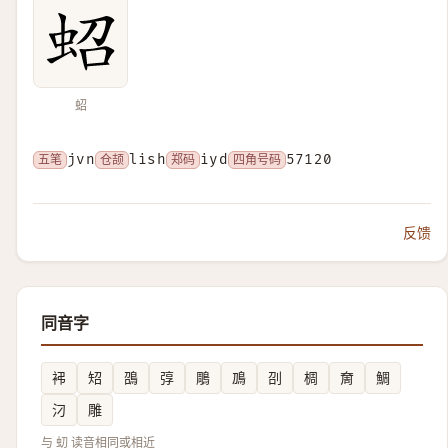
蛁
五笔
jvn
仓颉
lish
郑码
iyd
四角号码
57120
反馈
同音字
䘟
䂏
䳂
弴
鵰
鳭
刟
椆
奝
鯛
汈
雕
与 虭 读音相同或相近