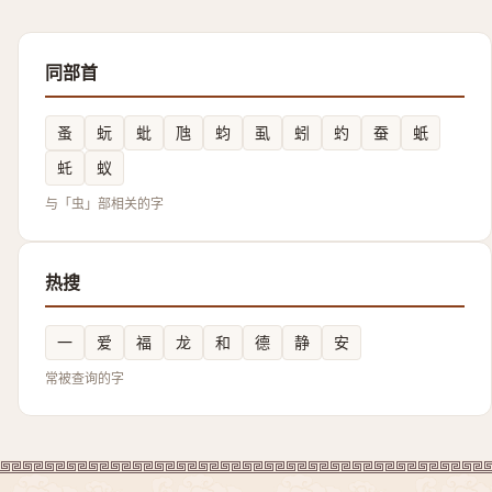
同部首
蚤
蚖
蚍
虺
蚐
虱
蚓
虳
蚕
蚔
虴
蚁
与「虫」部相关的字
热搜
一
爱
福
龙
和
德
静
安
常被查询的字