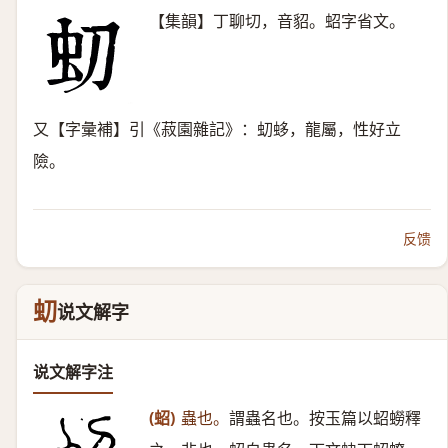
【集韻】丁聊切，音貂。蛁字省文。
又【字彙補】引《菽園雜記》：虭蛥，龍屬，性好立
險。
反馈
虭
说文解字
说文解字注
(蛁)
蟲也。
謂蟲名也。按玉篇以蛁蟧釋