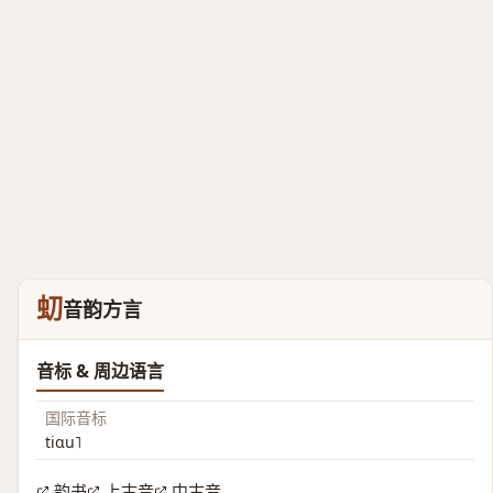
虭
音韵方言
音标 & 周边语言
国际音标
tiɑu˥
韵书
上古音
中古音