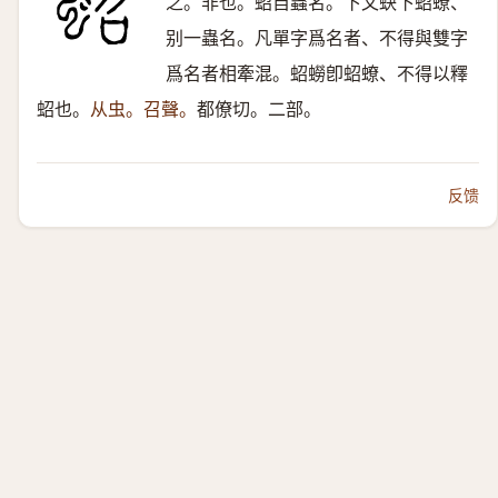
之。非也。蛁自蟲名。下文蚗下蛁蟟、
别一蟲名。凡單字爲名者、不得與雙字
爲名者相牽混。蛁蟧卽蛁蟟、不得以釋
蛁也。
从虫。召聲。
都僚切。二部。
反馈