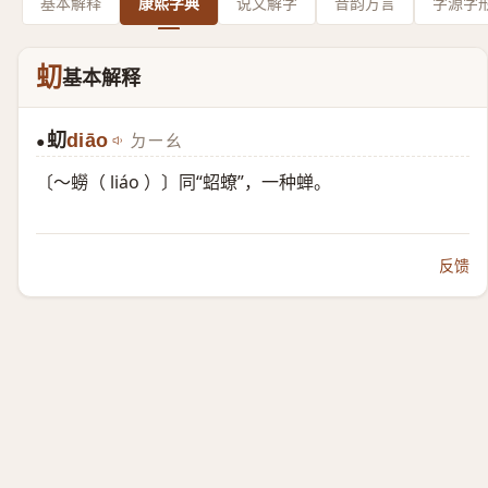
基本解释
康熙字典
说文解字
音韵方言
字源字
虭
基本解释
虭
diāo
ㄉㄧㄠ
●
〔～蟧（ liáo ）〕同“蛁蟟”，一种蝉。
反馈