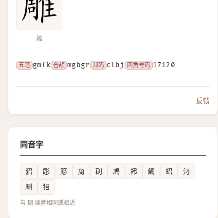
雕
五笔
gmfk
仓颉
mgbgr
郑码
clbj
四角号码
17120
反馈
同音字
貂
彫
簓
奝
矵
鳭
䘟
鯛
蛁
汈
㓮
㹦
与 琱 读音相同或相近