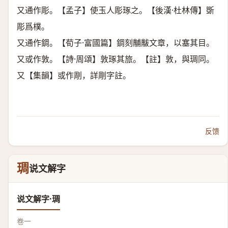
又通作彫。【孟子】使玉人彫琢之。【後漢·杜林傳】斲
彫爲樸。
又通作錭。【荀子·富國篇】錭刻黼黻文章，以塞其目。
又或作敦。【詩·周頌】敦琢其旅。【註】敦，與琱同。
又【集韻】或作㓮，詳㓮字註。
反馈
琱
说文解字
说文解字·琱
卷一