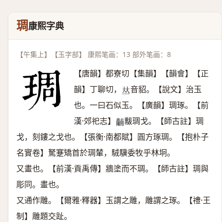
琱
康熙字典
【午集上】【玉字部】 康熙笔画：13 部外笔画：8
【唐韻】都寮切【集韻】【韻會】【正
韻】丁聊切，
音貂。【說文】治玉
𠀤
也。一曰石似玉。【廣韻】琱琢。【前
漢·郊祀志】
黻琱戈。【師古註】琱
𤰐
戈，刻鏤之戈也。【張衡·南都賦】圓方琢琱。【抱朴子
名實卷】駑蹇矯首於琱輦，駥驥委牧乎林坰。
又畫也。【前漢·貢禹傳】牆塗而不琱。【師古註】琱與
彫同。畫也。
又通作雕。【爾雅·釋器】玉謂之雕，雕謂之琢。【禮·王
制】雕題交趾。