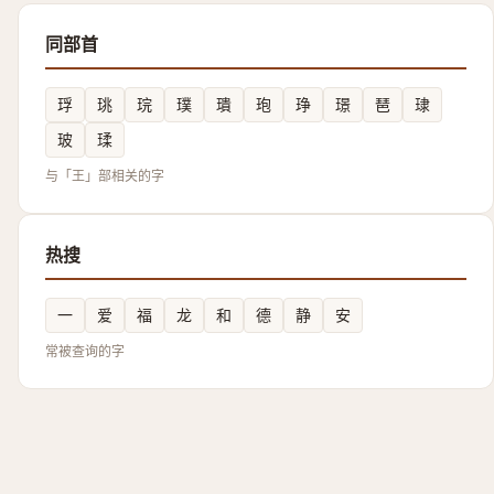
同部首
琈
珧
琓
璞
璝
玸
琤
璟
琶
㻖
玻
瑈
与「王」部相关的字
热搜
一
爱
福
龙
和
德
静
安
常被查询的字