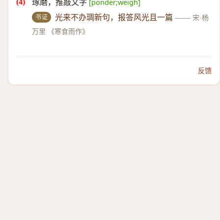
琢磨，推敲文字
[ponder;weigh]
书证
光来不办琱新句，报答风光且一篇
——
宋·杨
万里 《寒食雨作》
反馈