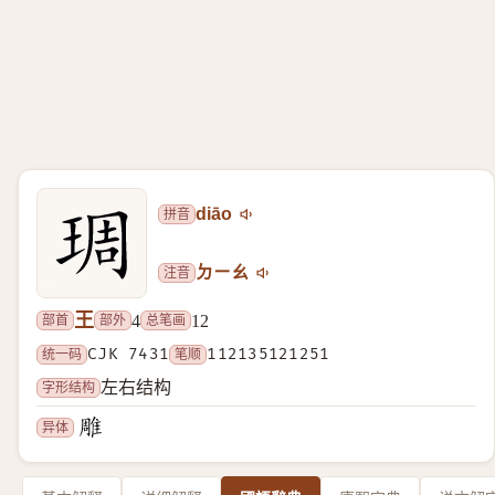
拼音
diāo
注音
ㄉㄧㄠ
王
部首
部外
总笔画
4
12
统一码
CJK 7431
笔顺
112135121251
字形结构
左右结构
异体