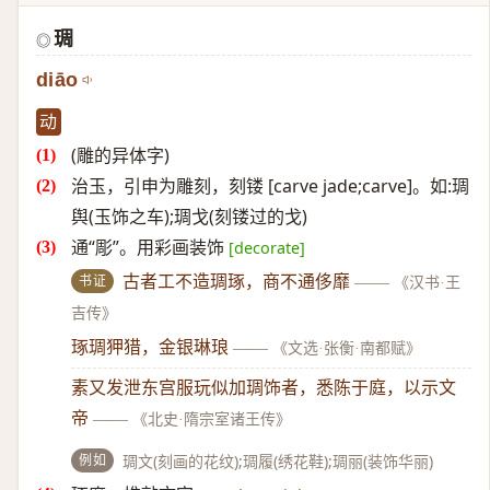
琱
◎
diāo
动
(雕的异体字)
治玉，引申为雕刻，刻镂 [carve jade;carve]。如:琱
舆(玉饰之车);琱戈(刻镂过的戈)
通“彫”。用彩画装饰
[decorate]
书证
古者工不造琱琢，商不通侈靡
——
《汉书·王
吉传》
琢琱狎猎，金银琳琅
——
《文选·张衡·南都赋》
素又发泄东宫服玩似加琱饰者，悉陈于庭，以示文
帝
——
《北史·隋宗室诸王传》
例如
琱文(刻画的花纹);琱履(绣花鞋);琱丽(装饰华丽)