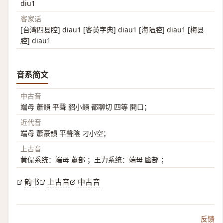
diu1
客家话
[台湾四县腔] diau1 [客英字典] diau1 [海陆腔] diau1 [梅县
腔] diau1
音系简文
中古音
端母 蕭韻 平聲 貂小韻 都聊切 四等 開口；
近代音
端母 蕭豪韻 平聲陰 刁小空；
上古音
黄侃系统：端母 蕭部 ；王力系统：端母 幽部 ；
韵书
上古音
中古音
反馈