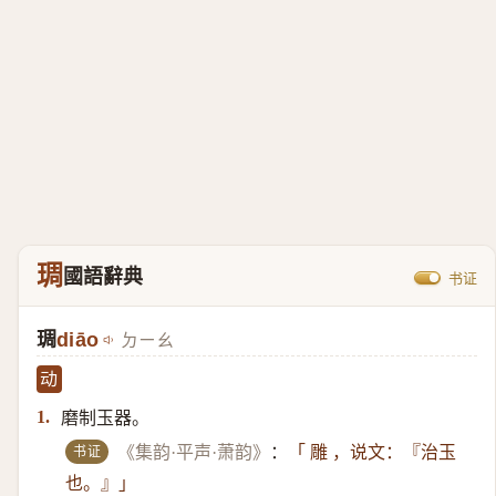
琱
國語辭典
书证
琱
diāo
ㄉㄧㄠ
动
磨制玉器。
1.
书证
《集韵·平声·萧韵》
：
「 雕 ，说文：『治玉
也。』」