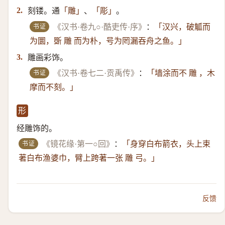
刻镂。通
、
。
2.
「雕」
「彫」
书证
《汉书·卷九○·酷吏传·序》
：
「汉兴，破觚而
为圜，斲 雕 而为朴，号为罔漏吞舟之鱼。」
雕画彩饰。
3.
书证
《汉书·卷七二·贡禹传》
：
「墙涂而不 雕 ，木
摩而不刻。」
形
经雕饰的。
书证
《镜花缘·第一○回》
：
「身穿白布箭衣，头上束
著白布渔婆巾，臂上跨著一张 雕 弓。」
反馈