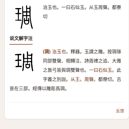
治玉也。一曰石似玉。从玉周聲。都寮
切
说文解字注
(琱)
治玉也。
釋器。玉謂之雕。按琱琢
同部雙聲、相轉注、詩周禮之追、大雅
之敦弓皆與琱雙聲也。
一曰石似玉。
此
字義之別說。
从王。周聲。
都僚切。古
音在三部。經傳以雕彫爲琱。
反馈