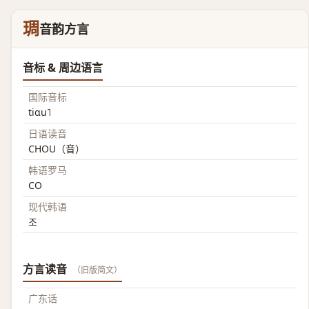
琱
音韵方言
音标 & 周边语言
国际音标
tiɑu˥
日语读音
CHOU（音）
韩语罗马
CO
现代韩语
조
方言读音
（旧版简文）
广东话