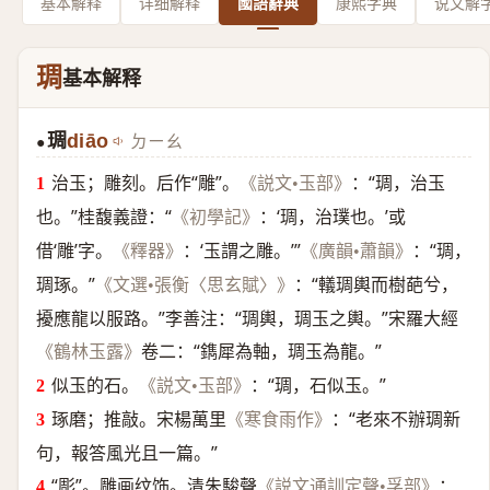
基本解释
详细解释
國語辭典
康熙字典
说文解
琱
基本解释
琱
diāo
ㄉㄧㄠ
●
治玉；雕刻。后作“雕”。
：“琱，治玉
《説文•玉部》
也。”桂馥義證：“
：‘琱，治璞也。’或
《初學記》
借‘雕’字。
：‘玉謂之雕。’”
：“琱，
《釋器》
《廣韻•蕭韻》
琱琢。”
：“轙琱輿而樹葩兮，
《文選•張衡〈思玄賦〉》
擾應龍以服路。”李善注：“琱輿，琱玉之輿。”宋羅大經
卷二：“鐫犀為軸，琱玉為龍。”
《鶴林玉露》
似玉的石。
：“琱，石似玉。”
《説文•玉部》
琢磨；推敲。宋楊萬里
：“老來不辦琱新
《寒食雨作》
句，報答風光且一篇。”
“彫”。雕画纹饰。清朱駿聲
：
《説文通訓定聲•孚部》