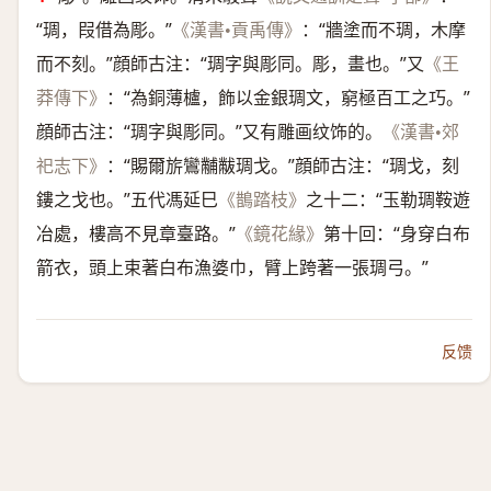
“琱，叚借為彫。”
：“牆塗而不琱，木摩
《漢書•貢禹傳》
而不刻。”顔師古注：“琱字與彫同。彫，畫也。”又
《王
：“為銅薄櫨，飾以金銀琱文，窮極百工之巧。”
莽傳下》
顔師古注：“琱字與彫同。”又有雕画纹饰的。
《漢書•郊
：“賜爾旂鸞黼黻琱戈。”顔師古注：“琱戈，刻
祀志下》
鏤之戈也。”五代馮延巳
之十二：“玉勒琱鞍遊
《鵲踏枝》
冶處，樓高不見章臺路。”
第十回：“身穿白布
《鏡花緣》
箭衣，頭上束著白布漁婆巾，臂上跨著一張琱弓。”
反馈