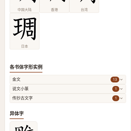
中国大陆
香港
台湾
日本
各书体字形实例
13
金文
1
说文小篆
1
传抄古文字
异体字