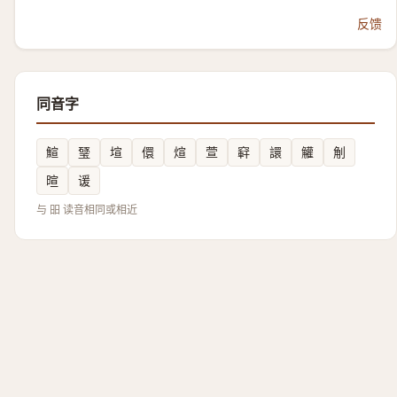
反馈
同音字
鰚
㻹
塇
儇
煊
萱
䆭
譞
䚭
㓩
暄
谖
与 昍 读音相同或相近