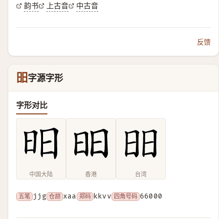
韵书
上古音
中古音
反馈
昍
字源字形
字形对比
中国大陆
香港
台湾
五笔
jjg
仓颉
xaa
郑码
kkvv
四角号码
66000