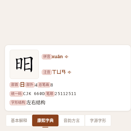
拼音
xuān
注音
ㄒㄩㄢ
日
部首
部外
总笔画
4
8
统一码
CJK 660D
笔顺
25112511
字形结构
左右结构
基本解释
康熙字典
音韵方言
字源字形