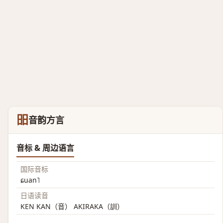
昍
音韵方言
音标 & 周边语言
国际音标
ɕuan˥
日语读音
KEN KAN（音） AKIRAKA（訓）