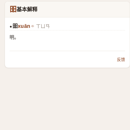
昍
基本解释
昍
xuān
ㄒㄩㄢ
●
明。
反馈