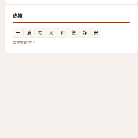
热搜
一
爱
福
龙
和
德
静
安
常被查询的字