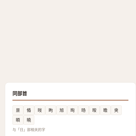
同部首
昰
㫦
㫞
昫
旭
㫬
旸
㫨
曕
㬰
暊
曉
与「日」部相关的字