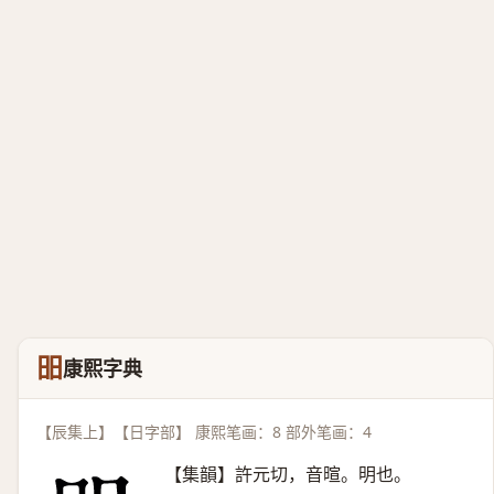
昍
康熙字典
【辰集上】【日字部】 康熙笔画：8 部外笔画：4
【集韻】許元切，音暄。明也。