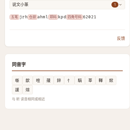
1
说文小篆
五笔
jrh
仓颉
ahml
郑码
kpd
四角号码
62021
反馈
同音字
噺
歆
喧
蕿
鋅
忄
駽
莘
䡣
焮
諼
煊
与 昕 读音相同或相近