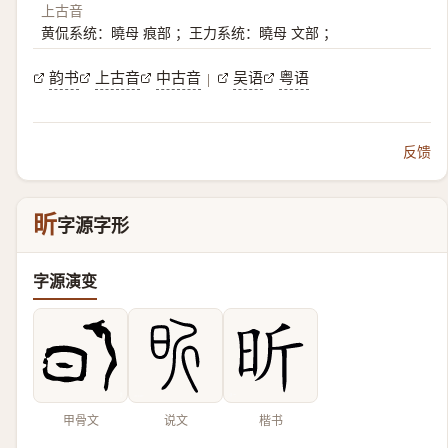
上古音
黄侃系统：曉母 痕部 ；王力系统：曉母 文部 ；
韵书
上古音
中古音
吴语
粤语
|
反馈
昕
字源字形
字源演变
甲骨文
说文
楷书