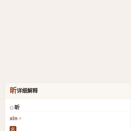
昕
详细解释
昕
◎
xīn
名