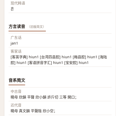
现代韩语
흔
方言读音
（旧版简文）
广东话
jan1
客家话
[客英字典] hiun1 [台湾四县腔] hiun1 [梅县腔] hiun1 [海陆
腔] hiun1 [客语拼音字汇] hiun1 [宝安腔] hiun1
音系简文
中古音
曉母 欣韻 平聲 欣小韻 許斤切 三等 開口；
近代音
曉母 真文韻 平聲陰 欣小空；