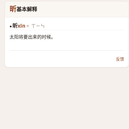
昕
基本解释
昕
xīn
ㄒㄧㄣ
●
太阳将要出来的时候。
反馈