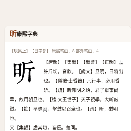
昕
康熙字典
【辰集上】【日字部】 康熙笔画：8 部外笔画：4
【唐韻】【集韻】【韻會】【正韻】
𠀤
許斤切，音欣。【說文】旦明，日將出
也。【儀禮·士昏禮】凡行事，必用昏
昕。【疏】昕卽明之始，君子舉事尚
早，故用朝旦也。【禮·文王世子】天子視學，大昕鼓
徵。【註】早昧
，擊鼓以召衆也。【疏】昕，猶明
𤕤
也。
又【集韻】虛其切，音僖。義同。