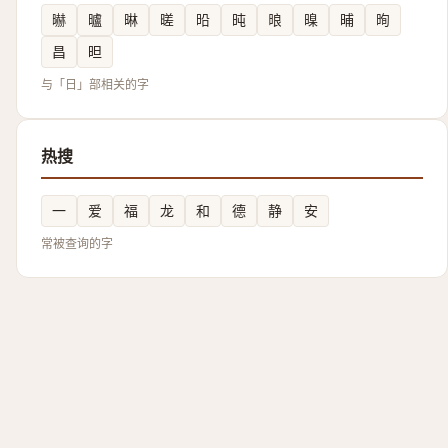
㬨
曥
晽
暛
㫟
旽
㫰
暞
晡
㫬
昌
㫜
与「日」部相关的字
热搜
一
爱
福
龙
和
德
静
安
常被查询的字