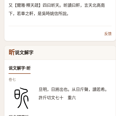
又【爾雅·釋天疏】四曰昕天。昕讀曰軒，言天北高南
下，若車之軒，是吳時姚信所說。
反馈
昕
说文解字
说文解字·昕
卷七
旦明，日將出也。从日斤聲，讀若希。
許斤切文七十 重六