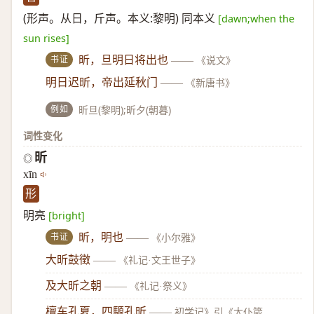
(形声。从日，斤声。本义:黎明) 同本义
[dawn;when the
sun rises]
书证
昕，旦明日将出也
——
《说文》
明日迟昕，帝出延秋门
——
《新唐书》
例如
昕旦(黎明);昕夕(朝暮)
词性变化
昕
◎
xīn
形
明亮
[bright]
书证
昕，明也
——
《小尔雅》
大昕鼓徵
——
《礼记·文王世子》
及大昕之朝
——
《礼记·祭义》
檀车孔夏，四騵孔昕
——
初学记》引《太仆箴