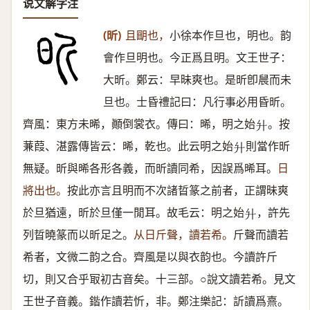
说文解字注
(昕)
且朙也，
小徐本作旦也，明也。韵
會作旦明也。今正爲且明。文王世子：
大昕。鄭云：早昧爽也。是昕卽䢅而未
旦也。士昏禮記曰：凡行事必用昏昕。
齊風：東方未晞，顚倒裳衣。傳曰：晞，明之始
。按
𦫵
蒹葭、湛露傳皆云：晞，乾也。此云明之始
則當作昕
𦫵
無疑。昕與晞各形各義，而昕讀同希，因誤爲晞耳。
日
將出也。
按此亦言且明而不次諸晢篆之前者，正謂昧爽
於旦猶遠，昕於旦僅一閒耳。故毛云：明之始
，許先
𦫵
列晢曉篆而以昕足之。
从日斤聲，讀若希。
斤聲而讀若
希者，文微二韵之合。齊風是以與衣韵也。今讀許斤
切，則又合乎冣初古音矣。十三部。○說文讀若希。見文
王世子音義。鍇作讀若忻，非。鄭注樂記：訢讀爲熹。