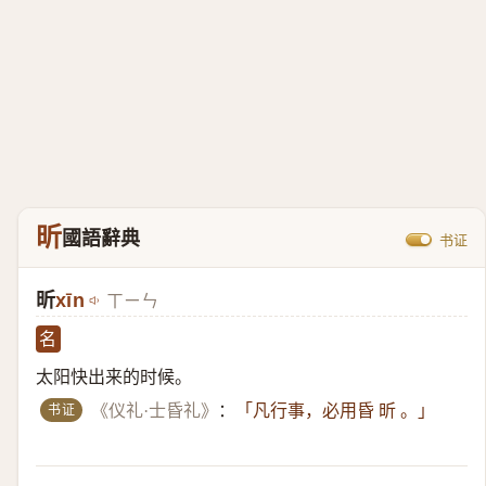
昕
國語辭典
书证
昕
xīn
ㄒㄧㄣ
名
太阳快出来的时候。
书证
《仪礼·士昏礼》
：
「凡行事，必用昏 昕 。」