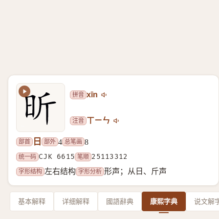
拼音
xīn
注音
ㄒㄧㄣ
日
部首
部外
总笔画
4
8
统一码
CJK 6615
笔顺
25113312
字形结构
字形分析
左右结构
形声；从日、斤声
基本解释
详细解释
國語辭典
康熙字典
说文解