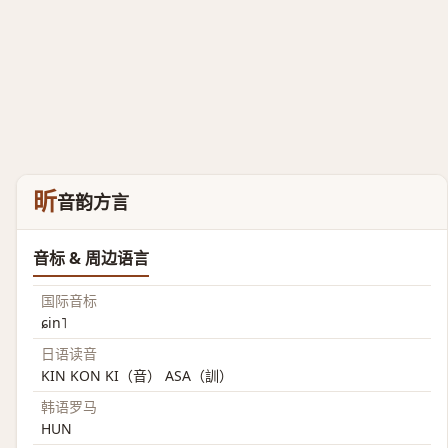
昕
音韵方言
音标 & 周边语言
国际音标
ɕin˥
日语读音
KIN KON KI（音） ASA（訓）
韩语罗马
HUN