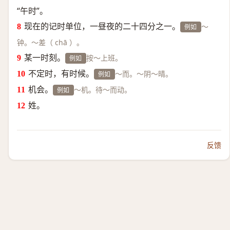
“午时”。
现在的记时单位，一昼夜的二十四分之一。
～
例如
钟。～差（ chā ）。
某一时刻。
按～上班。
例如
不定时，有时候。
～而。～阴～晴。
例如
机会。
～机。待～而动。
例如
姓。
反馈