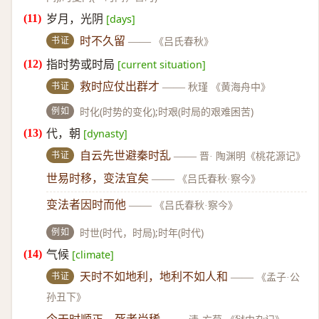
岁月，光阴
[days]
书证
时不久留
——
《吕氏春秋》
指时势或时局
[current situation]
书证
救时应仗出群才
——
秋瑾 《黄海舟中》
例如
时化(时势的变化);时艰(时局的艰难困苦)
代，朝
[dynasty]
书证
自云先世避秦时乱
——
晋· 陶渊明《桃花源记》
世易时移，变法宜矣
——
《吕氏春秋·察今》
变法者因时而他
——
《吕氏春秋·察今》
例如
时世(时代，时局);时年(时代)
气候
[climate]
书证
天时不如地利，地利不如人和
——
《孟子·公
孙丑下》