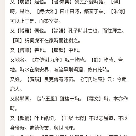
又【廣韻】是也。【書·堯典】黎民於變時雍。【傳】
時，是也。【詩·大雅】曰止曰時，築室于兹。【朱傳】
可以止于是，而築室矣。
又【博雅】伺也。【論語】孔子時其亡也，而往拜之。
【疏】謂伺虎不在家時而往謝之。
又【博雅】善也。【廣韻】中也。
又地名。【左傳·莊九年】戰于乾時。【註】乾時，齊
地。時水在樂安界，岐流旱則竭涸，故曰乾時。
又姓。【廣韻】良吏傳有時苗。《何氏姓苑》云：今鉅
鹿人。
又與塒同。【詩·王風】雞棲于塒。【釋文】塒，本亦作
時。
又【韻補】叶上紙切。【王粲·七釋】不以志易道，不以
身後時。進德修業，與世同理。