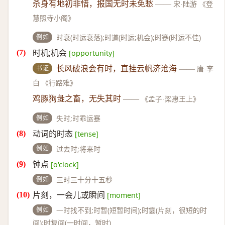
杀身有地初非惜，报国无时未免愁
——
宋·陆游 《登
慧照寺小阁》
例如
时衰(时运衰落);时道(时运;机会);时蹇(时运不佳)
时机;机会
[opportunity]
书证
长风破浪会有时，直挂云帆济沧海
——
唐·李
白 《行路难》
鸡豚狗彘之畜，无失其时
——
《孟子·梁惠王上》
例如
失时;时乖运蹇
动词的时态
[tense]
例如
过去时;将来时
钟点
[o'clock]
例如
三时三十分十五秒
片刻，一会儿或瞬间
[moment]
例如
一时找不到;时暂(短暂时间);时霎(片刻，很短的时
间);时复间(一时间，暂时)