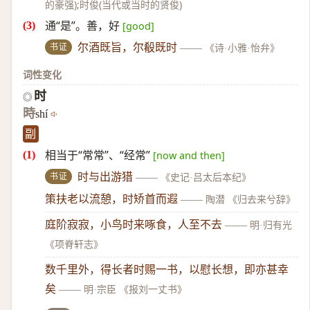
的豪强);时俊(当代或当时的贤俊)
通“是”。善，好
[good]
书证
尔酒既旨，尔殽既时
——
《诗·小雅·怡弁》
词性变化
时
◎
時
shí
副
相当于“常常”、“经常”
[now and then]
书证
时与出游猎
——
《史记·吕太后本纪》
策扶老以流憩，时矫首而遐
——
陶潜 《归去来兮辞》
庭阶寂寂，小鸟时来啄食，人至不去
——
明·归有光
《项脊轩志》
数千里外，得长者时赐一书，以慰长想，即亦甚幸
矣
——
明·宗臣 《报刘一丈书》