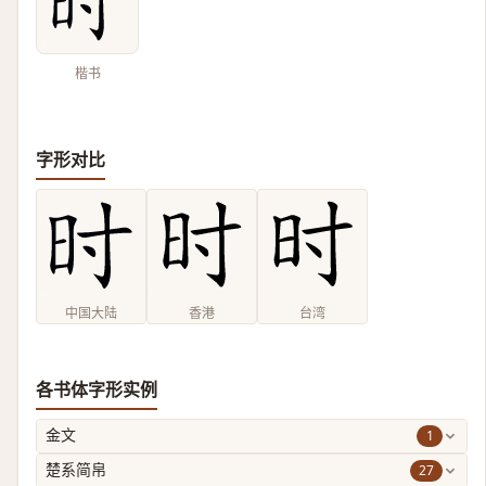
楷书
字形对比
中国大陆
香港
台湾
各书体字形实例
1
金文
27
楚系简帛