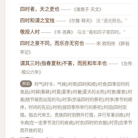
四时者，天之吏也
——
《淮南子·天文》
四时和谓之宝烛
——
《尔雅·释天》
注:“道光照也。”
敬授人时
——
《书·尧典》
马注:“羲和四子掌四时。”
四时之景不同，而乐亦无穷也
——
宋·欧阳修 《醉翁
亭记》
谓其三时(指春夏秋)不害，而民和年丰也
——
《左传
·桓公六年》
例如
时气(时令，气候);时若(四时和顺);时食(四季应时的
食品);时耕(春耕);时夏(夏季);时暑(夏天的炎热);时景(春景);时
禽(随节候而出现的鸟);时享(宗庙四时的祭祀);时序(季节的顺
序，时间的先后);时祀(按四季所举行的祭祀);时田(四时田
猎。指古代帝王、贵族四时到野外打猎，并行军事训练);时
令病(在一定季节流行的疾病);时衣(四时的衣服);时芳(应季节
而开放的花)