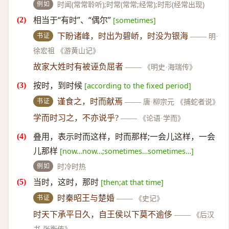
例如
时闻(常常聆听);时常(常常;经常);时形(经常出现)
相当于“有时”、“偶尔”
[sometimes]
书证
下盼诸峰，时出为碧峤，时没为银海
——
明·
徐宏祖 《游黄山记》
故家大姓时有被诬负屈者
——
《明史·海瑞传》
按时，到时候
[according to the fixed period]
书证
谨食之，时而献焉
——
唐·柳宗元 《捕蛇者说》
学而时习之，不亦说乎?
——
《论语·学而》
叠用，表示时而这样，时而那样;一会儿这样，一会
儿那样
[now…now…;sometimes…sometimes…]
例如
时冷时热
当时，这时，那时
[then;at that time]
书证
时秦昭王与楚婚
——
《史记》
时天下承平日久，自王侯以下莫不逾侈
——
《后汉