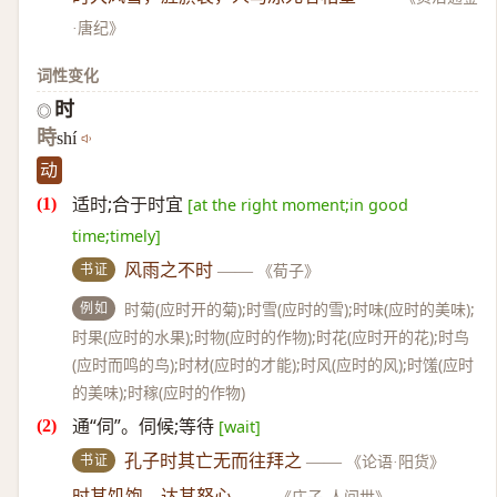
·唐纪》
词性变化
时
◎
時
shí
动
适时;合于时宜
[at the right moment;in good
time;timely]
书证
风雨之不时
——
《荀子》
例如
时菊(应时开的菊);时雪(应时的雪);时味(应时的美味);
时果(应时的水果);时物(应时的作物);时花(应时开的花);时鸟
(应时而鸣的鸟);时材(应时的才能);时风(应时的风);时馐(应时
的美味);时稼(应时的作物)
通“伺”。伺候;等待
[wait]
书证
孔子时其亡无而往拜之
——
《论语·阳货》
时其饥饱，达其怒心
——