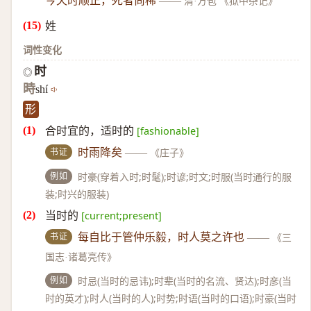
今天时顺正，死者尚稀
——
清·方苞 《狱中杂记》
姓
词性变化
时
◎
時
shí
形
合时宜的，适时的
[fashionable]
书证
时雨降矣
——
《庄子》
例如
时豪(穿着入时;时髦);时谚;时文;时服(当时通行的服
装;时兴的服装)
当时的
[current;present]
书证
每自比于管仲乐毅，时人莫之许也
——
《三
国志·诸葛亮传》
例如
时忌(当时的忌讳);时辈(当时的名流、贤达);时彦(当
时的英才);时人(当时的人);时势;时语(当时的口语);时豪(当时