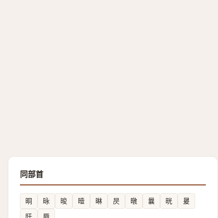
同部首
晍
昹
晙
曀
晽
昃
暾
曩
晄
㬊
旴
㫳