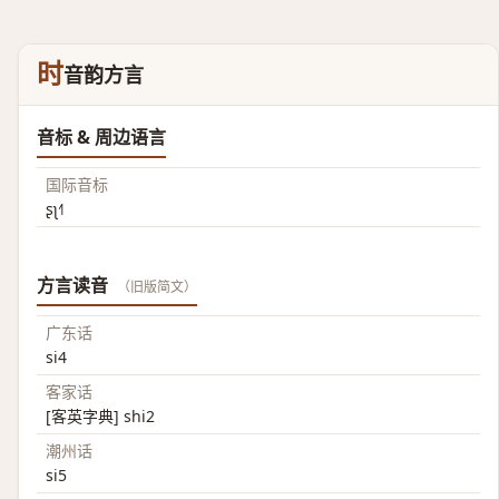
时
音韵方言
音标 & 周边语言
国际音标
ʂʅ˧˥
方言读音
（旧版简文）
广东话
si4
客家话
[客英字典] shi2
潮州话
si5