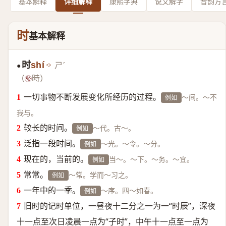
基本解释
详细解释
康熙字典
说文解字
音韵方
时
基本解释
时
shí
ㄕˊ
●
（
時）
一切事物不断发展变化所经历的过程。
～间。～不
例如
我与。
较长的时间。
～代。古～。
例如
泛指一段时间。
～光。～令。～分。
例如
现在的，当前的。
当～。～下。～务。～宜。
例如
常常。
～常。学而～习之。
例如
一年中的一季。
～序。四～如春。
例如
旧时的记时单位，一昼夜十二分之一为一“时辰”，深夜
十一点至次日凌晨一点为“子时”，中午十一点至一点为