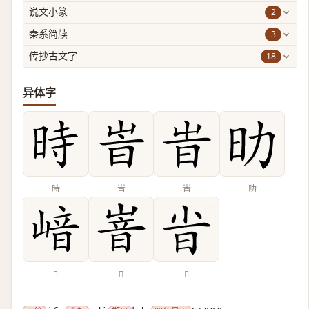
2
说文小篆
3
秦系简牍
18
传抄古文字
异体字
時
峕
旹
㫑
𡺈
𡺞
𣅱