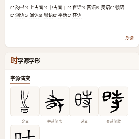
韵书
上古音
中古音
官话
晋语
吴语
赣语
|
湘语
闽语
粤语
平话
客语
反馈
时
字源字形
字源演变
金文
楚系简帛
说文
秦系简牍