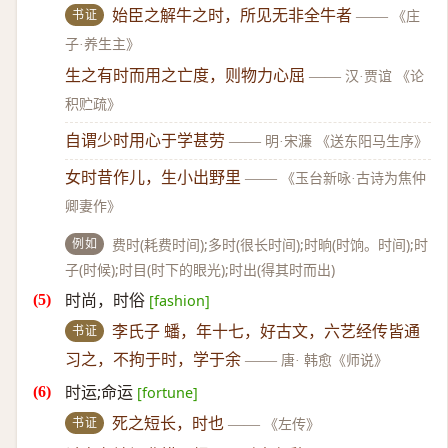
书证
始臣之解牛之时，所见无非全牛者
——
《庄
子·养生主》
生之有时而用之亡度，则物力心屈
——
汉·贾谊 《论
积贮疏》
自谓少时用心于学甚劳
——
明·宋濂 《送东阳马生序》
女时昔作儿，生小出野里
——
《玉台新咏·古诗为焦仲
卿妻作》
例如
费时(耗费时间);多时(很长时间);时晌(时饷。时间);时
子(时候);时目(时下的眼光);时出(得其时而出)
时尚，时俗
[fashion]
书证
李氏子 蟠，年十七，好古文，六艺经传皆通
习之，不拘于时，学于余
——
唐· 韩愈《师说》
时运;命运
[fortune]
书证
死之短长，时也
——
《左传》