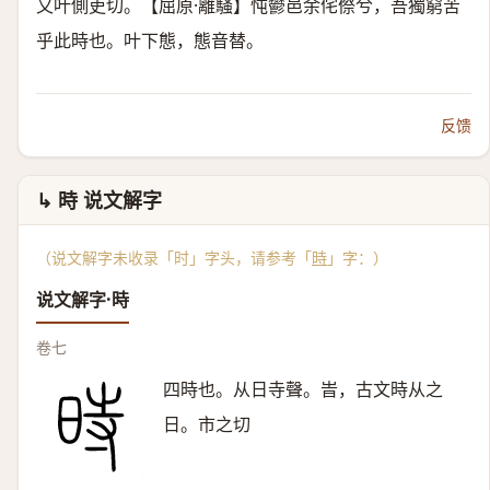
又叶側吏切。【屈原·離騷】忳鬰邑余侘傺兮，吾獨窮苦
乎此時也。叶下態，態音替。
反馈
↳ 時 说文解字
（说文解字未收录「时」字头，请参考「
時
」字：）
说文解字·時
卷七
四時也。从日寺聲。旹，古文時从之
日。市之切