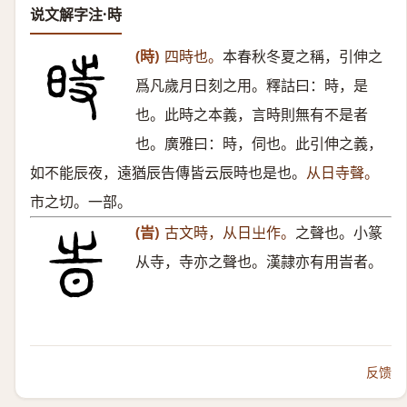
说文解字注·時
(時)
四時也。
本春秋冬夏之稱，引伸之
爲凡歲月日刻之用。釋詁曰：時，是
也。此時之本義，言時則無有不是者
也。廣雅曰：時，伺也。此引伸之義，
如不能辰夜，遠猶辰告傳皆云辰時也是也。
从日寺聲。
市之切。一部。
(旹)
古文時，从日㞢作。
之聲也。小篆
从寺，寺亦之聲也。漢隷亦有用旹者。
反馈