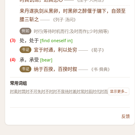
《庄子·人间世》
来丹遂执剑从黑卵，时黑卵之醉偃于牖下，自颈至
腰三斩之
——
《列子·汤问》
例如
时行(等待时机而行;及时而作);少时(稍等)
处，处于
[find oneself in]
书证
宜于时通，利以处穷
——
《荀子》
承，承受
[bear]
书证
纳于百揆，百揆时叙
——
《书·舜典》
常用词组
时辈
时弊
时不可失
时不时
时不我待
时差
时常
时辰
时代
时而
显示更多...
反馈