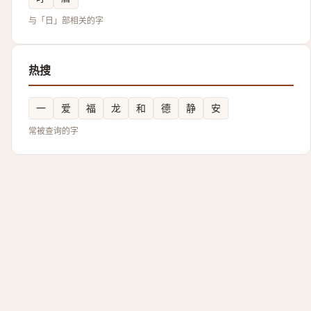
与「日」部相关的字
热搜
一
爱
福
龙
和
德
静
安
常被查询的字