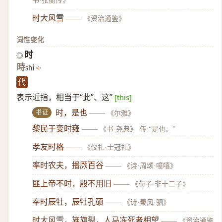
书·张衡传》
时大风雪
——
《资治通鉴》
词性变化
时
◎
時
shí
代
表示近指，相当于“此”、这”
[this]
书证
时，是也
——
《尔雅》
黎民于变时雍
——
《书·尧典》
传:“是也。”
孝友时格
——
《仪礼·士冠礼》
率时农夫，播厥百谷
——
《诗·周颂·噫嘻》
匪上帝不时，殷不用旧
——
《荀子·非十二子》
奉时辰牡，辰牡孔硕
——
《诗·秦风·驷》
时大风雪，旌旗裂，人马冻死者相望
——
《资治通鉴