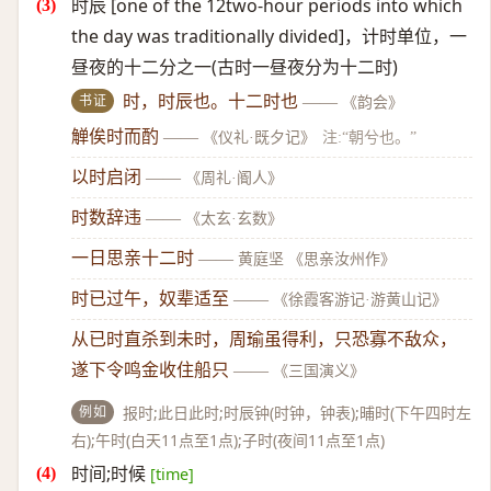
时辰 [one of the 12two-hour periods into which
the day was traditionally divided]，计时单位，一
昼夜的十二分之一(古时一昼夜分为十二时)
书证
时，时辰也。十二时也
——
《韵会》
觯俟时而酌
——
《仪礼·既夕记》
注:“朝兮也。”
以时启闭
——
《周礼·阍人》
时数辞违
——
《太玄·玄数》
一日思亲十二时
——
黄庭坚 《思亲汝州作》
时已过午，奴辈适至
——
《徐霞客游记·游黄山记》
从已时直杀到未时，周瑜虽得利，只恐寡不敌众，
遂下令鸣金收住船只
——
《三国演义》
例如
报时;此日此时;时辰钟(时钟，钟表);晡时(下午四时左
右);午时(白天11点至1点);子时(夜间11点至1点)
时间;时候
[time]