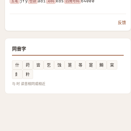
五笔
jfy
仓颉
adi
郑码
kds
四角号码
64000
反馈
同音字
什
莳
旹
乭
蚀
䈕
㫭
寔
鰣
宲
飠
籵
与 时 读音相同或相近