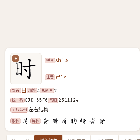
拼音
shí
注音
ㄕˊ
日
部首
部外
总笔画
4
7
统一码
CJK 65F6
笔顺
2511124
字形结构
左右结构
繁体
异体