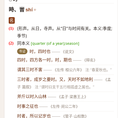
時、旹
shí
名
(形声。从日，寺声。从“日”与时间有关。本义:季度;
季节)
同本义
[quarter (of a year);season]
书证
时，四时也
——
《说文》
四时，四方各一时，时，期也
——
《释名》
谓其三时不害
——
《左传·桓公六年》
注:“春夏秋也。”
三时者，成岁之要时。又，天时不如地利
——
《孟
子·篇叙》
注:“谓时曰支干五行相孤虚之属也。”
斧斤以时入山林
——
《孟子·梁惠王上》
时事之征也
——
《左传·闵公二年》
时者，所以记岁也
——
《管子·山权数》