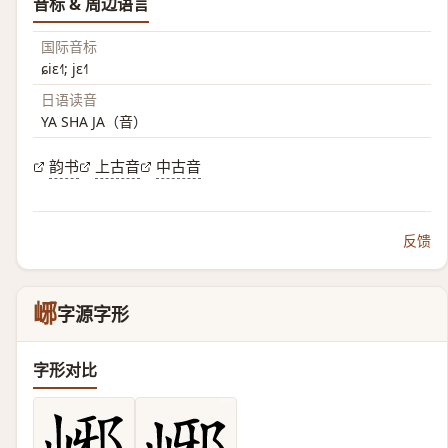
音标 & 周边语言
国际音标
ɕiɛ˧˥; jɛ˧˥
日语读音
YA SHA JA（音）
韵书
上古音
中古音
反馈
峫
字源字形
字形对比