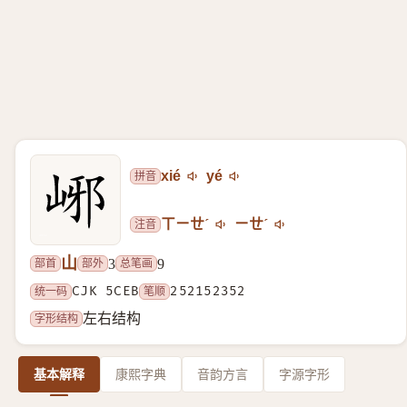
拼音
xié
yé
注音
ㄒㄧㄝˊ
ㄧㄝˊ
山
部首
部外
总笔画
3
9
统一码
CJK 5CEB
笔顺
252152352
字形结构
左右结构
基本解释
康熙字典
音韵方言
字源字形