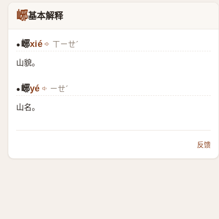
峫
基本解释
峫
xié
ㄒㄧㄝˊ
●
山貌。
峫
yé
ㄧㄝˊ
●
山名。
反馈