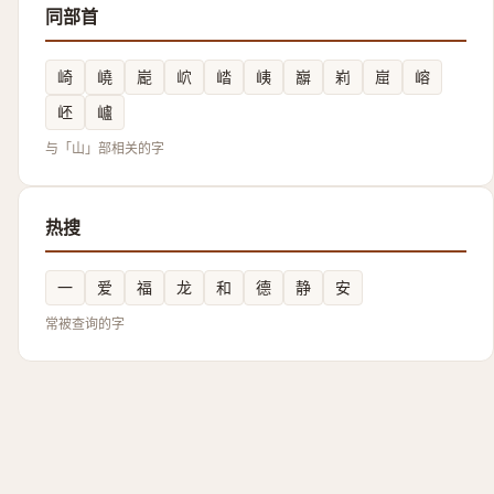
同部首
崎
嶢
嶏
岤
崉
峓
巐
峲
崫
嵱
岯
㠠
与「山」部相关的字
热搜
一
爱
福
龙
和
德
静
安
常被查询的字