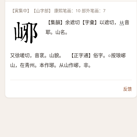
【寅集中】【山字部】 康熙笔画：10 部外笔画：7
【集韻】余遮切【字彙】以遮切，
音
𠀤
耶。山名。
又徐嗟切，音衺。山貌。 【正字通】俗字。○按琅峫
山，在靑州。本作琊。从山作峫，非。
反馈