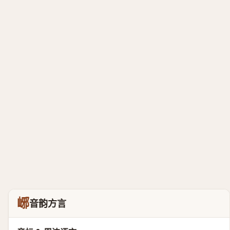
峫
音韵方言