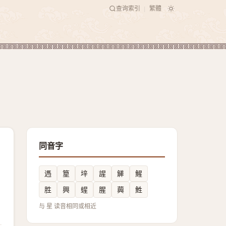
查询索引
繁體
|
同音字
遤
篂
垶
謃
觲
鯹
胜
興
䗌
腥
䕟
鮏
与 星 读音相同或相近