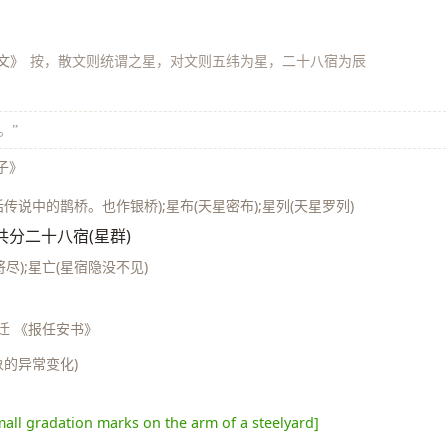
文》
按，散文则统谓之星，对文则五纬为星，二十八宿为辰
。”
子》
神话传说中的鹊桥。也作银桥);星布(天星密布);星列(天星罗列)
]。共分二十八宿(星群)
尽);星亡(星宿隐没不见)
迁 《报任安书》
象的异常变化)
mall gradation marks on the arm of a steelyard]