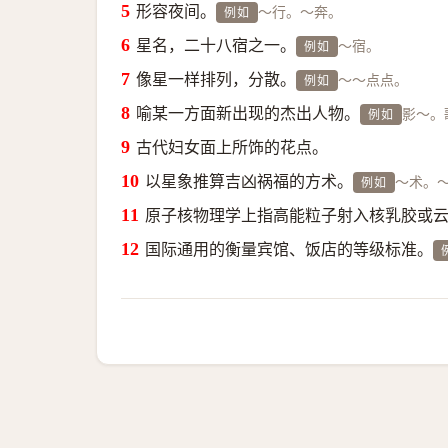
形容夜间。
～行。～奔。
例如
星名，二十八宿之一。
～宿。
例如
像星一样排列，分散。
～～点点。
例如
喻某一方面新出现的杰出人物。
影～。
例如
古代妇女面上所饰的花点。
以星象推算吉凶祸福的方术。
～术。～相
例如
原子核物理学上指高能粒子射入核乳胶或
国际通用的衡量宾馆、饭店的等级标准。