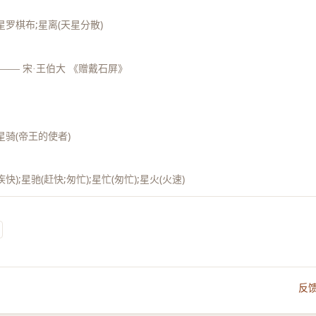
;星罗棋布;星离(天星分散)
——
宋·王伯大 《赠戴石屏》
;星骑(帝王的使者)
;星驰(赶快;匆忙);星忙(匆忙);星火(火速)
反