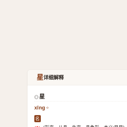
星
详细解释
星
◎
xīng
名