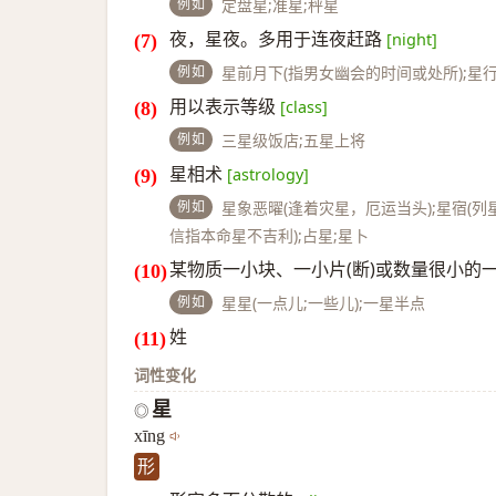
例如
定盘星;准星;秤星
夜，星夜。多用于连夜赶路
[night]
例如
星前月下(指男女幽会的时间或处所);星行(
用以表示等级
[class]
例如
三星级饭店;五星上将
星相术
[astrology]
例如
星象恶曜(逢着灾星，厄运当头);星宿(列
信指本命星不吉利);占星;星卜
某物质一小块、一小片(断)或数量很小的
例如
星星(一点儿;一些儿);一星半点
姓
词性变化
星
◎
xīng
形