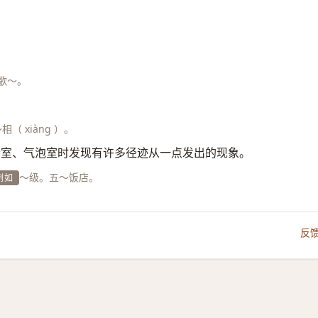
歌～。
（ xiàng ）。
云室、气泡室时发现有许多径迹从一点发出的现象。
～级。五～饭店。
例如
反