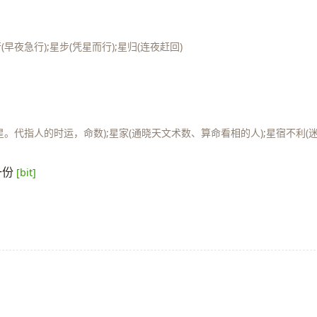
早夜急行);星步(凭星而行);星归(连夜赶回)
星。代指人的时运，命数);星家(通晓天文术数、算命看相的人);星宿不利(
一份
[bit]