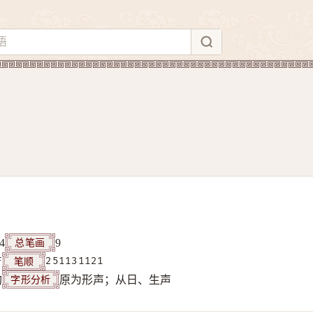
总笔画
4
9
笔顺
F
251131121
字形分析
构
原为形声；从日、生声