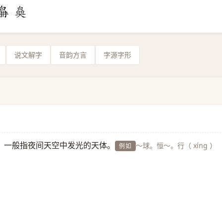
说文解字
音韵方言
字源字形
；一般指夜间天空中发光的天体。
～球。恒～。行（ xíng ）
例如