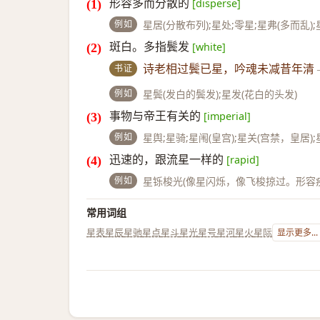
形容多而分散的
[disperse]
例如
星居(分散布列);星处;零星;星弗(多而乱)
斑白。多指鬓发
[white]
书证
诗老相过鬓已星，吟魂未减昔年清
例如
星鬓(发白的鬓发);星发(花白的头发)
事物与帝王有关的
[imperial]
例如
星舆;星骑;星闱(皇宫);星关(宫禁，皇居)
迅速的，跟流星一样的
[rapid]
例如
星铄梭光(像星闪烁，像飞梭掠过。形容疾快)
常用词组
星表
星辰
星驰
星点
星斗
星光
星号
星河
星火
星际
显示更多...