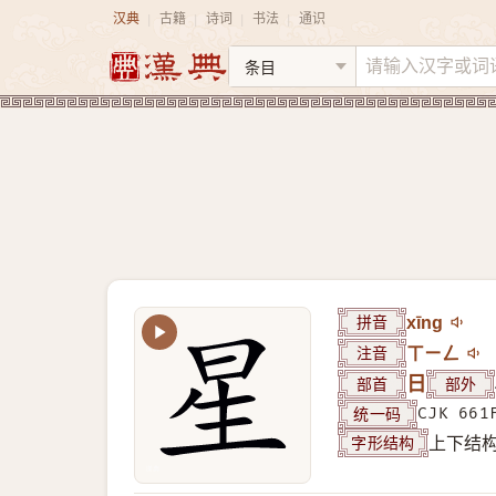
汉典
古籍
诗词
书法
通识
|
|
|
|
拼音
xīng
注音
ㄒㄧㄥ
部首
日
部外
统一码
CJK 661
字形结构
上下结