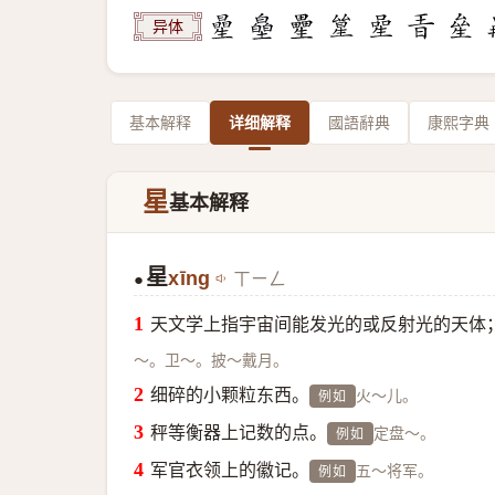
异体
基本解释
详细解释
國語辭典
康熙字典
星
基本解释
星
xīng
ㄒㄧㄥ
●
天文学上指宇宙间能发光的或反射光的天体
～。卫～。披～戴月。
细碎的小颗粒东西。
火～儿。
例如
秤等衡器上记数的点。
定盘～。
例如
军官衣领上的徽记。
五～将军。
例如