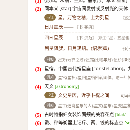
(形声。从晶，生声。晶象形。本义:星星)
同本义 [star] 宇宙间发射或反射光的天体
书证
星，万物之精，上为列星
——
《说
日月星辰
——
《书·尧典》
四曰星辰
——
《书·洪范》
郑注:“星，五星也
列星随旋，日月递炤。(炤:照耀)
——
《荀
例如
星筹(寿算之筹);星霜(比喻年月);星桥(
星宿，中国古代指星座 [constellation
例如
星宫(星神);星回(星宿回转固位。谓一年将
天文
[astronomy]
书证
文史星历，近乎卜祝之间
——
司马
例如
星工(通晓星象的人);星文(星象);星变(星
古时特指妇女装饰面颊的美容花点
[tilak]
戥、秤等衡器上记斤、两、钱的标志点
[s