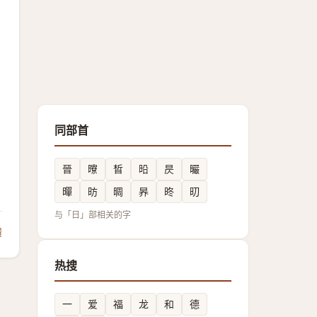
同部首
晉
曢
晳
㫟
昃
曮
暺
昉
晭
昦
昸
旫
与「日」部相关的字
馈
热搜
一
爱
福
龙
和
德