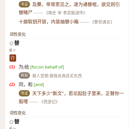
书证
及薨，帝常思见之，遂为通替棺，欲见则引
替睹尸
——
《南史·宋·孝武殷淑传》
十娘取钥开锁，内皆抽替小箱
——
《警世通言》
词性变化
替
◎
tì
介
为;给
[for;on behalf of]
例如
替人受罪;替我去商店买东西
同，和
[and]
书证
天下多少“斯文”，若论起肚子里来，正替你一
般哩
——
《西游记》
词性变化
替
◎
tì