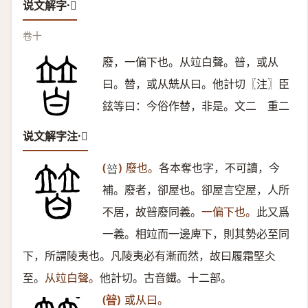
说文解字·𤾕
卷十
廢，一偏下也。从竝白聲。暜，或从
曰。㬱，或从兟从曰。他計切〖注〗臣
鉉等曰：今俗作替，非是。文二 重二
说文解字注·𤾕
(
)
廢也。
各本奪也字，不可讀，今
𤾕
補。廢者，卻屋也。卻屋言空屋，人所
不居，故暜廢同義。
一偏下也。
此又爲
一義。相竝而一邊庳下，則其勢必至同
下，所謂陵夷也。凡陵夷必有漸而然，故曰履霜堅仌
至。
从竝白聲。
他計切。古音鐵。十二部。
(暜)
或从曰。