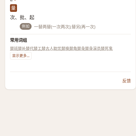
量
次、批、起
例如
一替两替(一次两次);替另(再一次)
常用词组
替班
替补
替代
替工
替古人耽忧
替换
替角
替身
替身演员
替死鬼
显示更多...
反馈