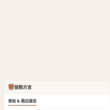
替
音韵方言
音标 & 周边语言