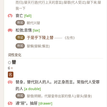
而归);替天行道(代行上天的意旨);替罪(代人受过);替下来;替
我一下
衰亡
[fall]
例如
朝代兴替
松弛;怠惰
[lax]
书证
于是乎下陵上替
——
《左传》
例如
替懈(替解;懈怠)
词性变化
替
◎
tì
名
替身，替代别人的人。对正身而言。常指代人受罪
的人
[a double]
例如
替僧(明朝，代替皇帝出家的僧人);替头(替身)
通“屉”。抽屉
[drawer]