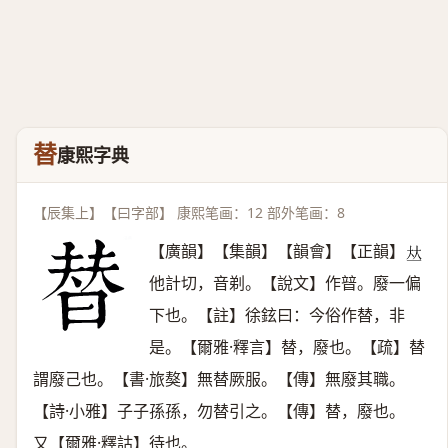
替
康熙字典
【辰集上】【曰字部】 康熙笔画：12 部外笔画：8
【廣韻】【集韻】【韻會】【正韻】
𠀤
他計切，音剃。【說文】作暜。廢一偏
下也。【註】徐鉉曰：今俗作替，非
是。【爾雅·釋言】替，廢也。【疏】替
謂廢己也。【書·旅獒】無替厥服。【傳】無廢其職。
【詩·小雅】子子孫孫，勿替引之。【傳】替，廢也。
又【爾雅·釋詁】待也。