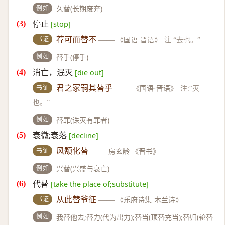
例如
久替(长期废弃)
停止
[stop]
书证
荐可而替不
——
《国语·晋语》
注:“去也。”
例如
替手(停手)
消亡，泯灭
[die out]
书证
君之冢嗣其替乎
——
《国语·晋语》
注:“灭
也。”
例如
替罪(诛灭有罪者)
衰微;衰落
[decline]
书证
风颓化替
——
房玄龄 《晋书》
例如
兴替(兴盛与衰亡)
代替
[take the place of;substitute]
书证
从此替爷征
——
《乐府诗集·木兰诗》
例如
我替他去;替力(代为出力);替当(顶替充当);替归(轮替