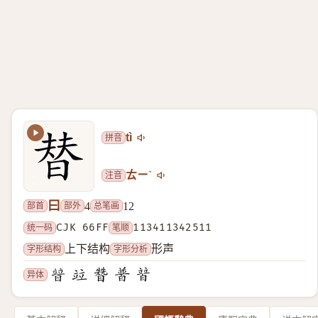
拼音
tì
注音
ㄊㄧˋ
曰
部首
部外
总笔画
4
12
统一码
CJK 66FF
笔顺
113411342511
字形结构
字形分析
上下结构
形声
异体