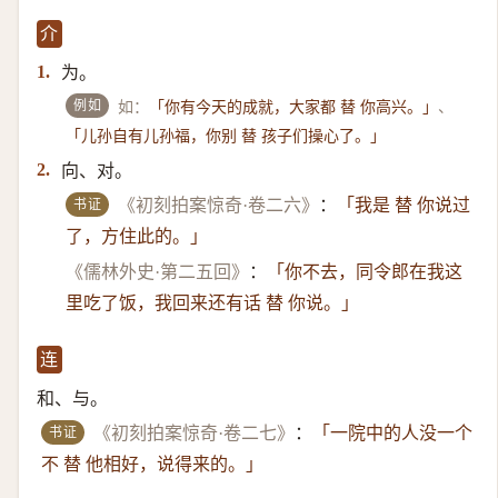
介
为。
1.
例如
如：
、
「你有今天的成就，大家都 替 你高兴。」
「儿孙自有儿孙福，你别 替 孩子们操心了。」
向、对。
2.
书证
《初刻拍案惊奇·卷二六》
：
「我是 替 你说过
了，方住此的。」
《儒林外史·第二五回》
：
「你不去，同令郎在我这
里吃了饭，我回来还有话 替 你说。」
连
和、与。
书证
《初刻拍案惊奇·卷二七》
：
「一院中的人没一个
不 替 他相好，说得来的。」