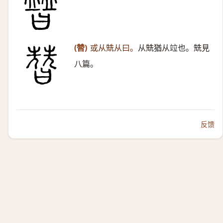
(㬱)
或从兟从曰。
从兟猶从竝也。兟見
八篇。
反馈