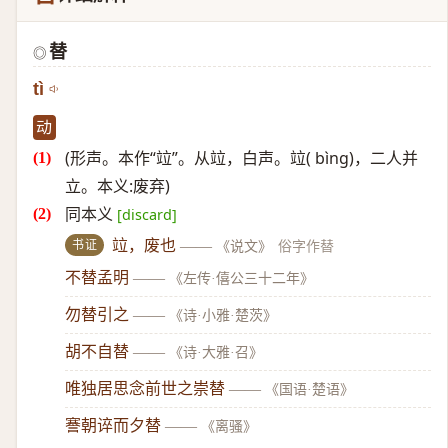
替
◎
tì
动
(形声。本作“竝”。从竝，白声。竝( bìng)，二人并
立。本义:废弃)
同本义
[discard]
书证
竝，废也
——
《说文》
俗字作替
不替孟明
——
《左传·僖公三十二年》
勿替引之
——
《诗·小雅·楚茨》
胡不自替
——
《诗·大雅·召》
唯独居思念前世之崇替
——
《国语·楚语》
謇朝谇而夕替
——
《离骚》