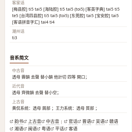
客家话
[梅县腔] ti5 tai5 [海陆腔] ti5 tai5 (toi5) [客英字典] tai5 ti5
te5 [台湾四县腔] ti5 tai5 (toi5) [东莞腔] tai5 [宝安腔] tai5
[客语拼音字汇] tai4 ti4
潮州话
ti3
音系简文
中古音
透母 霽韻 去聲 替小韻 他計切 四等 開口；
近代音
透母 齊微韻 去聲 替小空；
上古音
黄侃系统：透母 屑部 ；王力系统：透母 質部 ；
韵书
上古音
中古音
官话
晋语
吴语
赣语
|
湘语
闽语
粤语
平话
客语