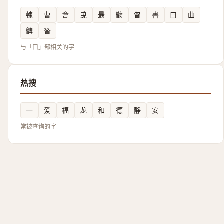
朄
曹
會
曵
朂
朆
曶
書
曰
曲
朇
朁
与「曰」部相关的字
热搜
一
爱
福
龙
和
德
静
安
常被查询的字