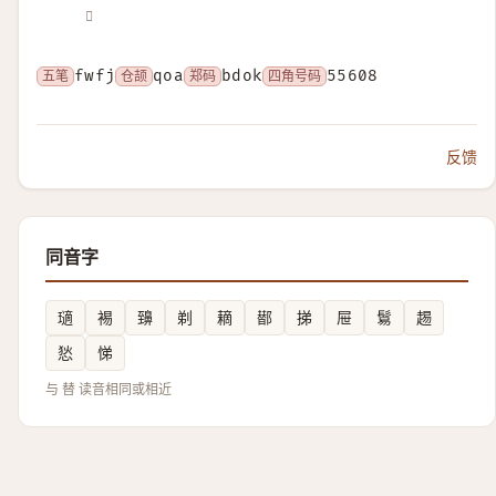
𤾕
五笔
fwfj
仓颉
qoa
郑码
bdok
四角号码
55608
反馈
同音字
瓋
裼
䶍
剃
䎮
䣠
挮
屉
鬄
䞶
悐
悌
与 替 读音相同或相近