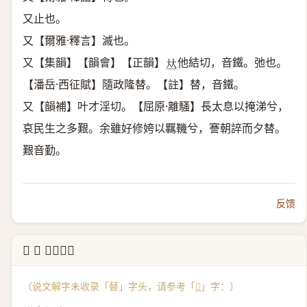
又止也。
又【爾雅·釋言】滅也。
又【集韻】【韻會】【正韻】
他結切，音鐵。弛也。
𠀤
【潘岳·西征賦】隨政隆替。【註】替，音鐵。
又【韻補】叶才淫切。【屈原·離騷】長太息以掩涕兮，
哀民生之多艱。余雖好修姱以羈鞿兮，謇朝誶而夕替。
艱音勤。
反馈
↳ 𤾕 说文解字
（说文解字未收录「替」字头，请参考「
𤾕
」字：）