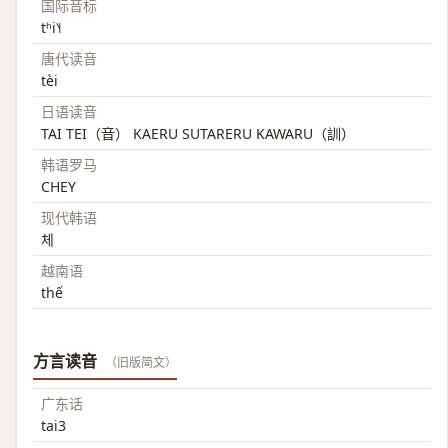
国际音标
tʰi˥˧
唐代读音
tèi
日语读音
TAI TEI（音） KAERU SUTARERU KAWARU（訓）
韩语罗马
CHEY
现代韩语
체
越南语
thế
方言读音
（旧版简文）
广东话
tai3