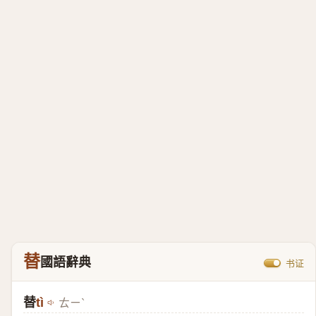
替
國語辭典
书证
替
tì
ㄊㄧˋ