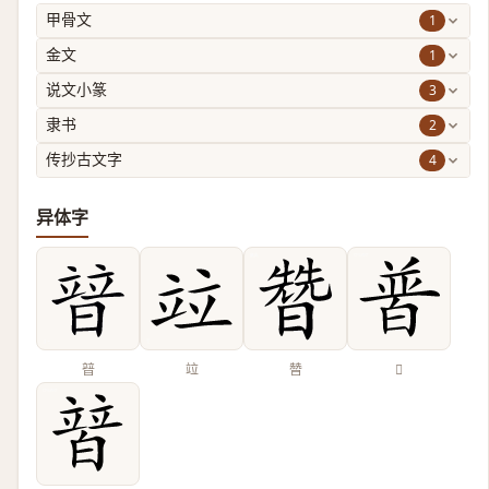
1
甲骨文
1
金文
3
说文小篆
2
隶书
4
传抄古文字
异体字
暜
竝
㬱
𤽽