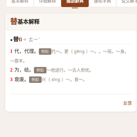
基本解释
详细解释
國語辭典
康熙字典
说文解
替
基本解释
替
tì
ㄊㄧˋ
●
代，代理。
代～。更（ gēng ）～。。～班。～身。
例如
～罪羊。
为，给。
～他送行。～古人担忧。
例如
衰废。
兴（ xīng ）～。衰～。
例如
反馈