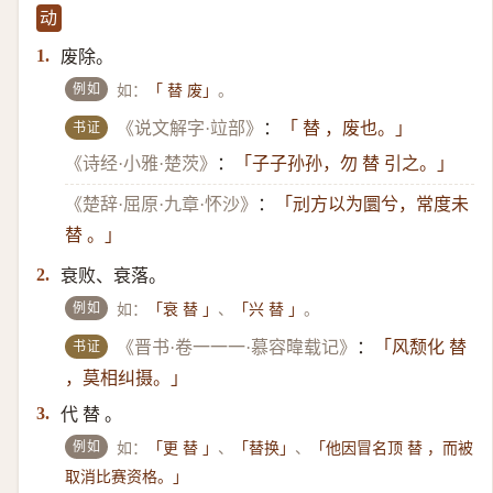
动
废除。
1.
例如
如：
。
「 替 废」
书证
《说文解字·竝部》
：
「 替 ，废也。」
《诗经·小雅·楚茨》
：
「子子孙孙，勿 替 引之。」
《楚辞·屈原·九章·怀沙》
：
「刓方以为圜兮，常度未
替 。」
衰败、衰落。
2.
例如
如：
、
。
「衰 替 」
「兴 替 」
书证
《晋书·卷一一一·慕容暐载记》
：
「风颓化 替
，莫相纠摄。」
代 替 。
3.
例如
如：
、
、
「更 替 」
「替换」
「他因冒名顶 替 ，而被
取消比赛资格。」